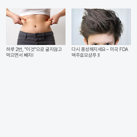
하루 2번, "이것"으로 굶지않고
다시 풍성해지세요~ 미국 FDA
먹으면서 빼자!
맥주효모샴푸 !!