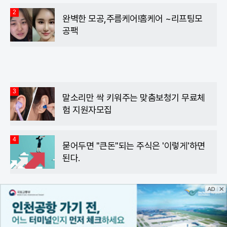
2
완벽한 모공,주름케어!홈케어 ~리프팅모
공팩
3
말소리만 싹 키워주는 맞춤보청기 무료체
험 지원자모집
4
묻어두면 "큰돈"되는 주식은 '이렇게'하면
된다.