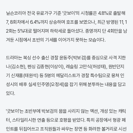
닐슨코리아 전국 유료가구 기준 '굿보이'의 시청률은 4.8%로 출발해
7, 8회차에서 6.4%까지 상승하며 호조를 보였으나, 최근 방영된 11, 1
2회는 5%대로 떨어지며 하락세로 돌아섰다. 종영까지 단 4회만을 남
겨둔 시점에서 초반의 기세를 이어가지 못하는 모습이다.
드라마는 복싱 선수 출신 경찰 윤동주(박보검)를 중심으로 사격 지한
나(김소현), 펜싱 김종현(이상이), 레슬링 고만식(허성태), 원반던지
기 신재홍(태원석) 등 5명의 메달리스트가 경찰 특수팀으로 뭉쳐 인
성시의 배후 실세 민주영(오정세)을 잡기 위해 분투하는 내용을 담고
있다.
'굿보이'는 초반부에 박보검의 몸을 사리지 않는 액션, 개성 있는 캐릭
터, 스타일리시한 연출 등으로 호평을 받았다. 특히 공장에서 형광 페
인트를 뒤집어쓰고 조직원들과 싸우는 장면 등 화려한 볼거리로 시선