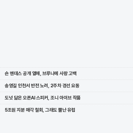
숀 멘데스 공개 열애, 브루나에 사랑 고백
송영길 인천서 반전 노려, 2주차 경선 요동
도넛 닮은 오픈AI 스피커, 조니 아이브 작품
5조원 지분 매각 철회, 그래도 뿔난 유럽