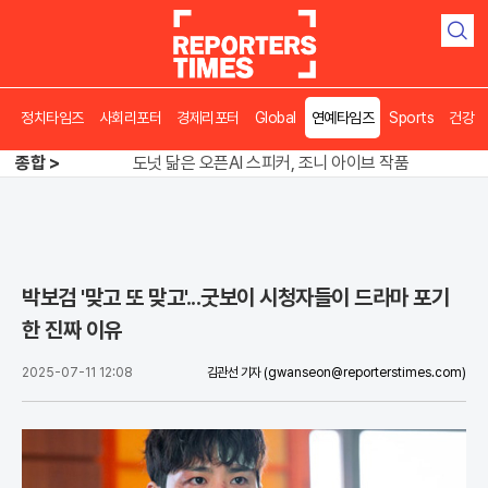
검
색
정치타임즈
사회리포터
경제리포터
Global
연예타임즈
Sports
건강
송영길 인천서 반전 노려, 2주차 경선 요동
종합 >
도넛 닮은 오픈AI 스피커, 조니 아이브 작품
아파트 방에서 들린 쉭쉭 소리‥코브라였다
송영길 인천서 반전 노려, 2주차 경선 요동
박보검 '맞고 또 맞고'...굿보이 시청자들이 드라마 포기
한 진짜 이유
2025-07-11 12:08
김관선 기자
(gwanseon@reporterstimes.com)