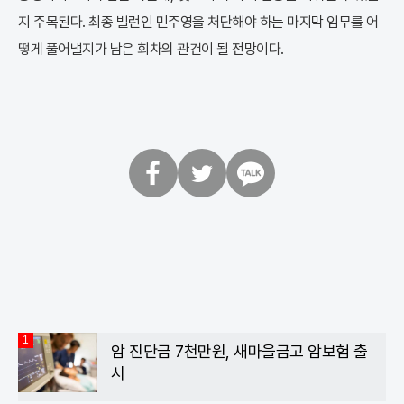
지 주목된다. 최종 빌런인 민주영을 처단해야 하는 마지막 임무를 어
떻게 풀어낼지가 남은 회차의 관건이 될 전망이다.
페
트
카
이
위
카
스
터
오
북
톡
1
암 진단금 7천만원, 새마을금고 암보험 출
시