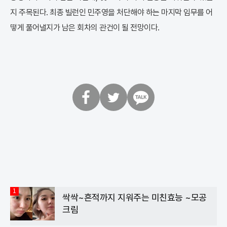
지 주목된다. 최종 빌런인 민주영을 처단해야 하는 마지막 임무를 어
떻게 풀어낼지가 남은 회차의 관건이 될 전망이다.
페
트
카
이
위
카
스
터
오
북
톡
1
싹싹~흔적까지 지워주는 미친효능 ~모공
크림