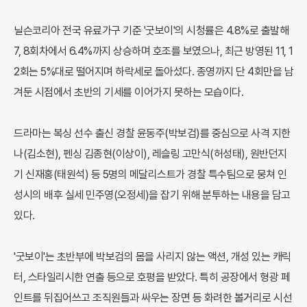
닐슨코리아 전국 유료가구 기준 '굿보이'의 시청률은 4.8%로 출발해
7, 8회차에서 6.4%까지 상승하며 호조를 보였으나, 최근 방영된 11, 1
2회는 5%대로 떨어지며 하락세로 돌아섰다. 종영까지 단 4회만을 남
겨둔 시점에서 초반의 기세를 이어가지 못하는 모습이다.
드라마는 복싱 선수 출신 경찰 윤동주(박보검)를 중심으로 사격 지한
나(김소현), 펜싱 김종현(이상이), 레슬링 고만식(허성태), 원반던지
기 신재홍(태원석) 등 5명의 메달리스트가 경찰 특수팀으로 뭉쳐 인
성시의 배후 실세 민주영(오정세)을 잡기 위해 분투하는 내용을 담고
있다.
'굿보이'는 초반부에 박보검의 몸을 사리지 않는 액션, 개성 있는 캐릭
터, 스타일리시한 연출 등으로 호평을 받았다. 특히 공장에서 형광 페
인트를 뒤집어쓰고 조직원들과 싸우는 장면 등 화려한 볼거리로 시선