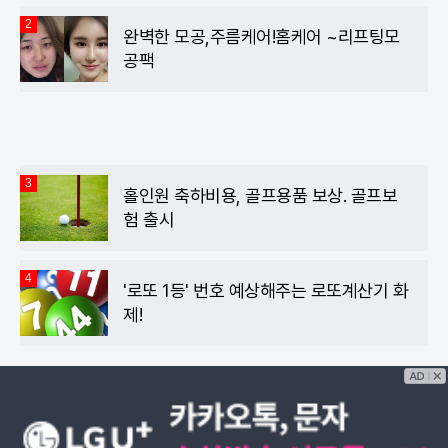
2
완벽한 모공,주름케어!홈케어 ~리프팅모
공팩
3
홀인원 축하비용, 골프용품 보상. 골프보
험 출시
4
'로또 1등' 번호 예상해주는 로또계산기 화
제!