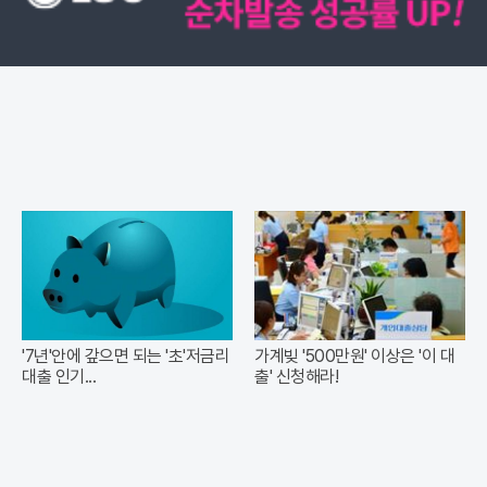
'7년'안에 갚으면 되는 '초'저금리
가계빚 '500만원' 이상은 '이 대
대출 인기...
출' 신청해라!