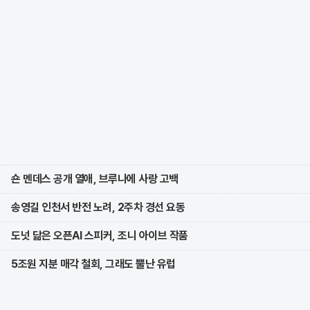
숀 멘데스 공개 열애, 브루나에 사랑 고백
송영길 인천서 반전 노려, 2주차 경선 요동
도넛 닮은 오픈AI 스피커, 조니 아이브 작품
5조원 지분 매각 철회, 그래도 뿔난 유럽