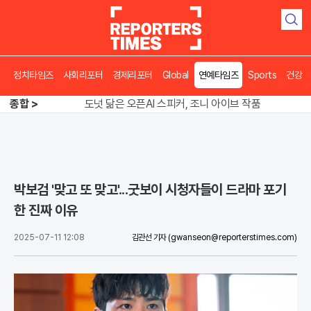
검
색
정치타임즈
사회리포터
경제리포터
Global
연예타임즈
Sports
건강
송영길 인천서 반전 노려, 2주차 경선 요동
도넛 닮은 오픈AI 스피커, 조니 아이브 작품
종합 >
아파트 방에서 들린 쉭쉭 소리‥코브라였다
송영길 인천서 반전 노려, 2주차 경선 요동
박보검 '맞고 또 맞고'...굿보이 시청자들이 드라마 포기
한 진짜 이유
2025-07-11 12:08
김관선 기자
(gwanseon@reporterstimes.com)