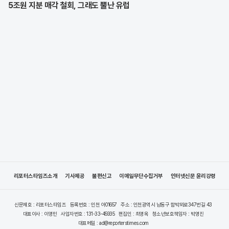
5조원 지분 매각 철회, 그래도 뿔난 유럽
리포터스타임즈소개
기사제공
불편신고
이메일무단수집거부
인터넷신문 윤리강령
신문제호 : 리포터스타임즈
등록번호 : 인천 아01657
주소 : 인천광역시 남동구 함박뫼로347번길 43
대표이사 : 이영민
사업자번호 : 131-33-45935
편집인 : 최영옥
청소년보호책임자 : 박영진
대표메일 : ad@reporterstimes.com