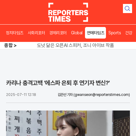
검
색
정치타임즈
사회리포터
경제리포터
Global
연예타임즈
Sports
건강
송영길 인천서 반전 노려, 2주차 경선 요동
도넛 닮은 오픈AI 스피커, 조니 아이브 작품
종합 >
아파트 방에서 들린 쉭쉭 소리‥코브라였다
송영길 인천서 반전 노려, 2주차 경선 요동
카리나 충격고백 '에스파 은퇴 후 연기자 변신?'
2025-07-11 12:18
김관선 기자
(gwanseon@reporterstimes.com)