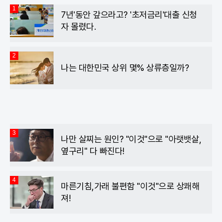
1
7년'동안 갚으라고? '초저금리'대출 신청
자 몰렸다.
2
나는 대한민국 상위 몇% 상류층일까?
3
나만 살찌는 원인? "이것"으로 "아랫뱃살,
옆구리" 다 빠진다!
4
마른기침,가래 불편함 "이것"으로 상쾌해
져!