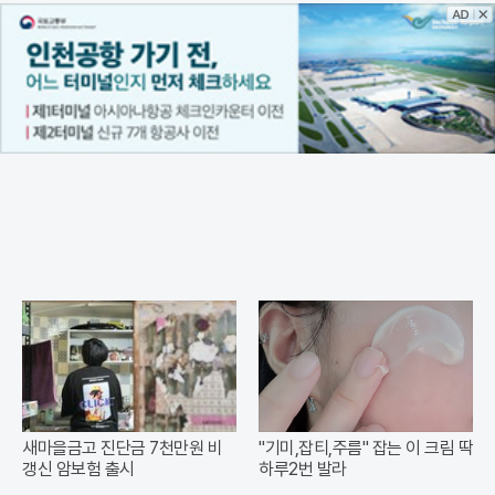
새마을금고 진단금 7천만원 비
"기미,잡티,주름" 잡는 이 크림 딱
갱신 암보험 출시
하루2번 발라