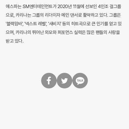
에스파는 SM엔터테인먼트가 2020년 11월에 선보인 4인조 걸그룹
으로, 카리나는 그룹의 리더이자 메인 댄서로 활약하고 있다. 그룹은
'블랙맘바', '넥스트 레벨', '새비지' 등의 히트곡으로 큰 인기를 얻고 있
으며, 카리나의 뛰어난 외모와 퍼포먼스 실력은 많은 팬들의 사랑을
받고 있다.
페
트
카
이
위
카
스
터
오
북
톡