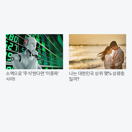
소액으로 '주식'한다면 '이종목'
나는 대한민국 상위 몇% 상류층
사라!
일까?