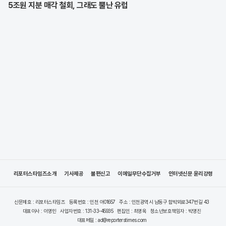
5조원 지분 매각 철회, 그래도 뿔난 유럽
리포터스타임즈소개
기사제공
불편신고
이메일무단수집거부
인터넷신문 윤리강령
신문제호 : 리포터스타임즈
등록번호 : 인천 아01657
주소 : 인천광역시 남동구 함박뫼로347번길 43
대표이사 : 이영민
사업자번호 : 131-33-45935
편집인 : 최영옥
청소년보호책임자 : 박영진
대표메일 : ad@reporterstimes.com