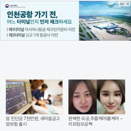
암 진단금 7천만원, 새마을금고
완벽한 모공,주름케어!홈케어 ~
암보험 출시
리프팅모공팩