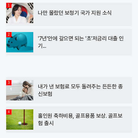
1
나만 몰랐던 보청기 국가 지원 소식
2
'7년'안에 갚으면 되는 '초'저금리 대출 인
기...
3
내가 낸 보험료 모두 돌려주는 든든한 종
신보험
4
홀인원 축하비용, 골프용품 보상. 골프보
험 출시