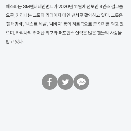
에스파는 SM엔터테인먼트가 2020년 11월에 선보인 4인조 걸그룹
으로, 카리나는 그룹의 리더이자 메인 댄서로 활약하고 있다. 그룹은
'블랙맘바', '넥스트 레벨', '새비지' 등의 히트곡으로 큰 인기를 얻고 있
으며, 카리나의 뛰어난 외모와 퍼포먼스 실력은 많은 팬들의 사랑을
받고 있다.
페
트
카
이
위
카
스
터
오
북
톡