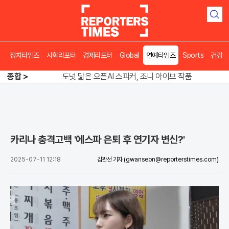
검
색
정치타임즈
사회리포터
경제리포터
Global
연예타임즈
Sports
건강
송영길 인천서 반전 노려, 2주차 경선 요동
도넛 닮은 오픈AI 스피커, 조니 아이브 작품
종합 >
아파트 방에서 들린 쉭쉭 소리‥코브라였다
송영길 인천서 반전 노려, 2주차 경선 요동
카리나 충격고백 '에스파 은퇴 후 연기자 변신?'
2025-07-11 12:18
김관선 기자
(gwanseon@reporterstimes.com)