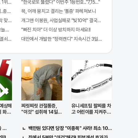
1위종목..."충격"
"한국로또 뚫렸다" 이번주 1등번호.."7,15…"
..충격!
목, 어깨 뭉치고 결리는 '통증' 파헤쳐보니
 맞아..
개그맨 이봉원, 사업실패로 "빛10억" 결국…
"오늘만" 무료니까 꼭 오늘 확인하세요.
"빠진 치아" 더 이상 방치하지 마세요!!
밀열쇠 발견돼
대만에서 개발한 "정력캔디" 지속시간 3일! 충격!
호 예상해
찌릿찌릿 관절통증,
유니세프팀 팔찌를 차
 화
"이것" 섭취해 14일만
고 어린이를 지켜주세
에 완화
요
쏙 빠져…
백만원 있다면 당장 "이종목" 사라! 최소 1000배 이상 증가..
!! 충격!!
집에서 5분만 "이것"해라! 피부개선 효과가 바로 나타난다!!