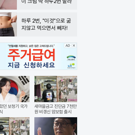
이 크림 딱 하루2번 발라
하루 2번, "이것"으로 굶
지않고 먹으면서 빼자!
랐던 보청기 국가
새마을금고 진단금 7천만
식
원 비갱신 암보험 출시