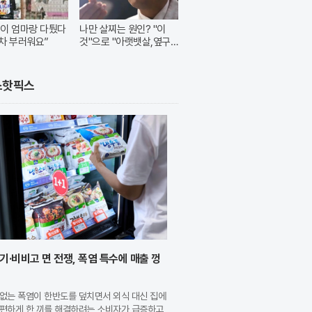
이 엄마랑 다퉜다
나만 살찌는 원인? "이
차 부러워요”
것"으로 "아랫뱃살,옆구
리" 다 빠진다!
스핫픽스
기·비비고 면 전쟁, 폭염 특수에 매출 껑
없는 폭염이 한반도를 덮치면서 외식 대신 집에
간편하게 한 끼를 해결하려는 소비자가 급증하고