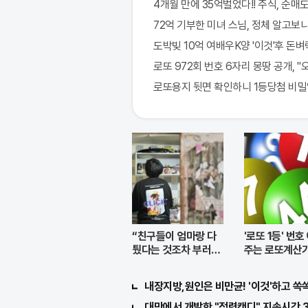
4개월 만에 35억벌었다!! 주식, 순매도 
72억 기부한 미녀 스님, 정체 알고보니
도박빚 10억 여배우K양 '이것'후 돈벼락
로또 972회 번호 6자리 몽땅 공개, 
로또용지 뒷면 확인하니 1등당첨 비
“친구들이 엄마랑 다
'로또 1등' 번
퉜다는 것조차 부러워
주는 로또계산기
요”
제!
내장지방,원인은 비만균! '이것'하고 쏙
대만에서 개발한 "정력캔디" 지속시간 3일