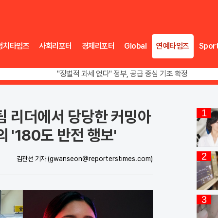
정치타임즈
사회리포터
경제리포터
Global
연예타임즈
Spor
오뚜기·비비고 면 전쟁, 폭염 특수에 매출 껑충
"징벌적 과세 없다" 정부, 공급 중심 기조 확정
폭염·가뭄 이중고, 이 대통령 "취약계층 끝까지 보호"
오뚜기·비비고 면 전쟁, 폭염 특수에 매출 껑충
군팀 리더에서 당당한 커밍아
1
 '180도 반전 행보'
2
김관선 기자
(gwanseon@reporterstimes.com)
3