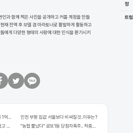
정
 연인과 함께 찍은 사진을 공개하고 커플 계정을 만들
트럼
 현재 전역 후 모델 겸 마라토너로 활발하게 활동하고
이들에게 다양한 형태의 사랑에 대한 인식을 환기시키
트
카
위
카
터
오
톡
 1억지원!
인천 부평 집값 서울보다 비싸질것..이유는?
없고 규칙만 지켰다!
"농협 뿔났다" 로또1등 당첨자폭주.. 적중률87%