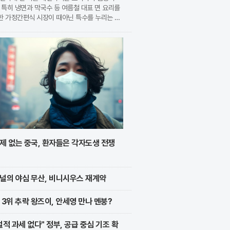
 특히 냉면과 막국수 등 여름철 대표 면 요리를
한 가정간편식 시장이 때아닌 특수를 누리는 모
. 식품 기업들은 전문 식당의 맛을 그대로 재
 고품질 제품을 앞세워 시장 점유율 확대에 박차
가하고
제 없는 중국, 환자들은 각자도생 전쟁
널의 야심 무산, 비니시우스 재계약
 3위 추락 왕즈이, 안세영 만나 멘붕?
벌적 과세 없다" 정부, 공급 중심 기조 확