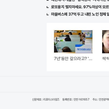
로또용지 찢지마세요. 97%이상이 모르는
마을버스에 37억 두고 내린 노인 정체 알
7년'동안 갚으라고? '초
싹
저금리'대출 신청자 몰
는 
렸다.
림
신문제호 : 리포터스타임즈
등록번호 : 인천 아01657
주소 : 인천광역