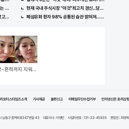
 비밀! "뒷면 비추면 번호 보인다!?"
현재 국내 주식시장 "이것"최고치 경신...당장 매수해라!!
고보니..!
폐섬유화 환자 98% 공통된 습관 밝혀져…충격
싹~흔적까지 지워주
미친효능 ~모공크
리포터스타임즈소개
기사제공
불편신고
이메일무단수집거부
인터넷신문 윤리강
시 남동구 함박뫼로347번길 43
대표이사 : 이영민
사업자번호 : 131-33-45935
편집인 : 최영옥