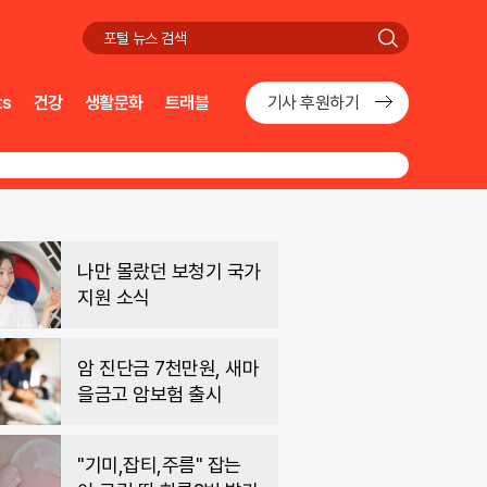
검
색
ts
건강
생활문화
트래블
기사 후원하기
나만 몰랐던 보청기 국가
지원 소식
암 진단금 7천만원, 새마
을금고 암보험 출시
"기미,잡티,주름" 잡는