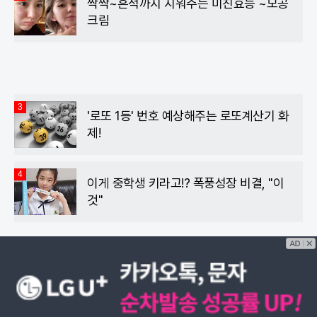
싹싹~흔적까지 지워주는 미친효능 ~모공
크림
3
'로또 1등' 번호 예상해주는 로또계산기 화
제!
4
이게 중학생 키라고!? 폭풍성장 비결, "이
것"