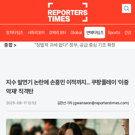
검
색
정치타임즈
사회리포터
경제리포터
Global
연예타임즈
Sports
건강
오뚜기·비비고 면 전쟁, 폭염 특수에 매출 껑충
종합 >
"징벌적 과세 없다" 정부, 공급 중심 기조 확정
폭염·가뭄 이중고, 이 대통령 "취약계층 끝까지 보호"
오뚜기·비비고 면 전쟁, 폭염 특수에 매출 껑충
지수 발연기 논란에 손흥민 이적까지... 쿠팡플레이 '이중
악재' 직격탄
2025-08-11 12:52
김관선 기자
(gwanseon@reporterstimes.com)