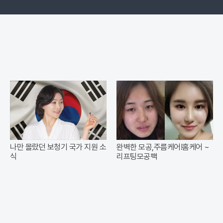
나만 몰랐던 보청기 국가 지원 소
완벽한 모공,주름케어!홈케어 ~
식
리프팅모공팩