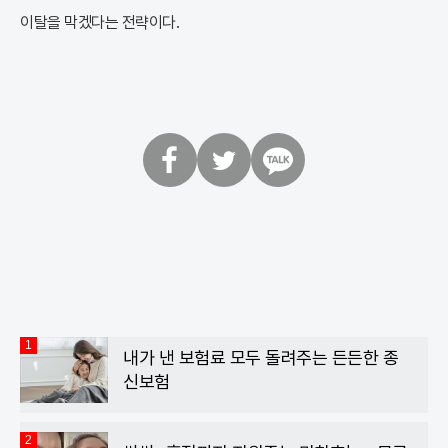
이탈을 막겠다는 전략이다.
페
트
카
이
위
카
스
터
오
북
톡
1
내가 낸 보험료 모두 돌려주는 든든한 종
신보험
2