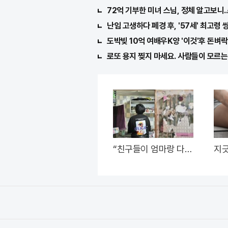
72억 기부한 미녀 스님, 정체 알고보니.
난임 고생하다 폐경 후, '57세' 최고령 
도박빚 10억 여배우K양 '이것'후 돈벼락 
로또 용지 찢지 마세요. 사람들이 모르는 
“친구들이 엄마랑 다퉜
지긋
다는 것조차 부러워요”
"이
돼..