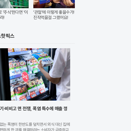
 '주식'한다면 '이
'관절'에 이렇게 좋을수가!
라!
진작먹을걸 그랬어요!
스핫픽스
기·비비고 면 전쟁, 폭염 특수에 매출 껑
없는 폭염이 한반도를 덮치면서 외식 대신 집에
간편하게 한 끼를 해결하려는 소비자가 급증하고