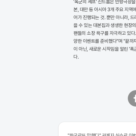
'폭군의 셰프' 신드롬은 안방극장을
본, 대만 등 아시아 3개 주요 지
어가 진행되는 것. 뿐만 아니라, 
을 수 있는 대본집과 생생한 현장
팬들의 소장 욕구를 자극하고 있다
양한 이벤트를 준비했다"며 "끝까지
이 아닌, 새로운 시작임을 알린 '
다.
페
이
스
북
"한국로또 망했다" 관계자 실수로 이번주