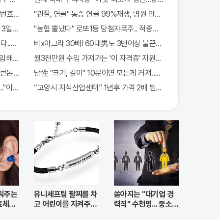
번호 6자리 모두 유출...관계자 실수로 "비상"!
"관절, 연골" 통증 연골 99%재생, 병원 안가도돼... "충격"
일!! 충격!!
"농협 뿔났다" 로또1등 당첨자폭주.. 적중률87%
다..충격!
비x아그라 30배! 60대男도 3번이상 불끈불끈!
입해도 "최신가전" 선착순 100% 무료 경품지원!!
월3천만원 수입 가져가는 '이 자격증' 지원자 몰려!
 큰돈 번다!
남性 "크기, 길이" 10분이면 모든게 커져..화제!
.."이종목" 당장사라!
“고양시 지식산업센터” 1년후 가격 2배 된다..이유는?
워주는
유니세프팀 팔찌를 차
쏟아지는 "대기업 경
료체험
고 어린이를 지켜주세
력직" 수천명... 중소기
요
업은 이들 중 고르면