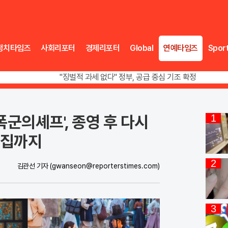
정치타임즈
사회리포터
경제리포터
Global
연예타임즈
Spor
오뚜기·비비고 면 전쟁, 폭염 특수에 매출 껑충
"징벌적 과세 없다" 정부, 공급 중심 기조 확정
폭염·가뭄 이중고, 이 대통령 "취약계층 끝까지 보호"
오뚜기·비비고 면 전쟁, 폭염 특수에 매출 껑충
폭군의셰프', 종영 후 다시
1
본집까지
2
김관선 기자
(gwanseon@reporterstimes.com)
3