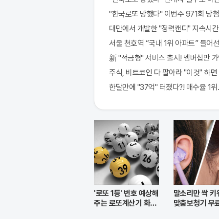
"한국로또 망했다" 이번주 971회 당첨
대만에서 개발한 "정력캔디" 지속시간 3
서울 천호역 “국내 1위 아파트” 들어선
新 "적금형" 서비스 출시! 멤버십만 가
주식, 비트코인 다 팔아라 "이것" 하면
한달만에 "37억" 터졌다?! 매수율 1위.
'로또 1등' 번호 예상해
말소리만 싹 키
주는 로또계산기 화
맞춤보청기 무
제!
지원자모집