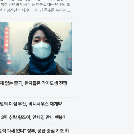
 특히 냉면과 막국수 등 여름철 대표 면 요리를
한 가정간편식 시장이 때아닌 특수를 누리는 모
. 식품 기업들은 전문 식당의 맛을 그대로 재
 고품질 제품을 앞세워 시장 점유율 확대에 박차
가하고
제 없는 중국, 환자들은 각자도생 전쟁
널의 야심 무산, 비니시우스 재계약
 3위 추락 왕즈이, 안세영 만나 멘붕?
벌적 과세 없다" 정부, 공급 중심 기조 확