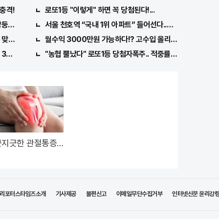
돼
.충격!
로또1등 "이렇게" 하면 꼭 당첨된다!...
쌍둥이 출산?
서울 천호역 “국내 1위 아파트” 들어선다..충격!
맞아..
월수익 3000만원 가능하다!? 고수입 올리는 이 "자격증"
3가지!!
"농협 뿔났다" 로또1등 당첨자폭주.. 적중률87%
지긋한 관절통증,
것"으로 병원안가도
리포터스타임즈소개
기사제공
불편신고
이메일무단수집거부
인터넷신문 윤리강