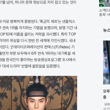
마'를 넘어, 하나의 문화 현상으로 자리 잡고 있는 것이
소액으로
종목' 사
수치로 명확하게 증명된다. '폭군의 셰프'는 넷플릭스
주 연속 1위를 차지하는 기염을 토했으며, 방영 기간 내
뉴
TOP10에 이름을 올리는 저력을 과시했다. 특히 TOP
드라마의 위상을 다시 한번 전 세계에 각인시켰다. 국내
었다. 굿데이터코퍼레이션의 펀덱스(FUNdex) 기
 출연자 부문 모두에서 6주 연속 1위라는 대기록을 세
년 9월 한국인이 좋아하는 방송영상프로그램' 조사에서
 '대세 드라마' 반열에 올랐음을 입증했다.
오뚜
충
유례
서 