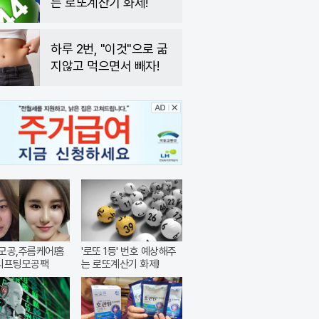
는 로또계산기 화제!
하루 2번, "이것"으로 굶
지않고 먹으면서 빼자!
모공,주름케어!홈
'로또 1등' 번호 예상해주
~리프팅모공팩
는 로또계산기 화제!