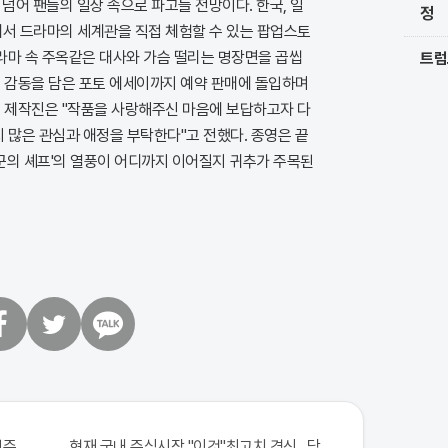
 넘어 팬들의 일상 속으로 파고들 전망이다. 한국, 일
정
역에서 드라마의 세계관을 직접 체험할 수 있는 팝업스토
드라마 속 주옥같은 대사와 가슴 떨리는 명장면을 곱씹
트럼
의 감동을 담은 포토 에세이까지 예약 판매에 돌입하며
. 제작진은 "작품을 사랑해주신 마음에 보답하고자 다
 많은 관심과 애정을 부탁한다"고 전했다. 종영은 끝
폭군의 셰프'의 열풍이 어디까지 이어질지 귀추가 주목된
트
카
위
카
터
오
톡
 971회차 번호 6자리 공개!? 꼭 확인해라!
현재 국내 주식시장 "이것"최고치 경신...당장 매수해라!!