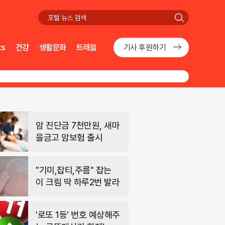
검
색
ts
건강
생활문화
트래블
기사 후원하기
암 진단금 7천만원, 새마
을금고 암보험 출시
"기미,잡티,주름" 잡는
이 크림 딱 하루2번 발라
'로또 1등' 번호 예상해주