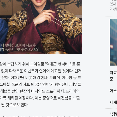
있다.
겨냥
습이다
현한
를 
랑에 보답하기 위해 그야말로 '역대급' 팬서비스를 준
 없이 다채로운 이벤트가 연이어 예고된 것이다. 먼저
치료
 임윤아, 이채민을 비롯해 강한나, 오의식, 이주안 등 드
중
페셜 '폭군의 셰프 퇴궁은 없어'가 방영된다. 배우들
아스
금해했을 촬영 현장의 비하인드 스토리까지, 드라마의
가득 채워질 예정이다. 이는 종영으로 허전함을 느낄
세계
 될 것으로 보인다.
"징