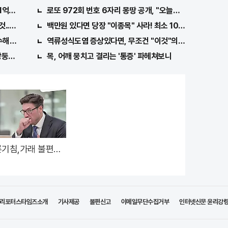
1억지원!
로또 972회 번호 6자리 몽땅 공개, "오늘만" 무료니까 꼭 
것..이유는?
백만원 있다면 당장 "이종목" 사라! 최소 1000배 이상 증가..
수해라!! 한달
역류성식도염 증상있다면, 무조건 "이것"의심하세요. 간단
쌍둥이 출산?
목, 어깨 뭉치고 결리는 '통증' 파헤쳐보니
기침,가래 불편함
것"으로 상쾌해져!
리포터스타임즈소개
기사제공
불편신고
이메일무단수집거부
인터넷신문 윤리강