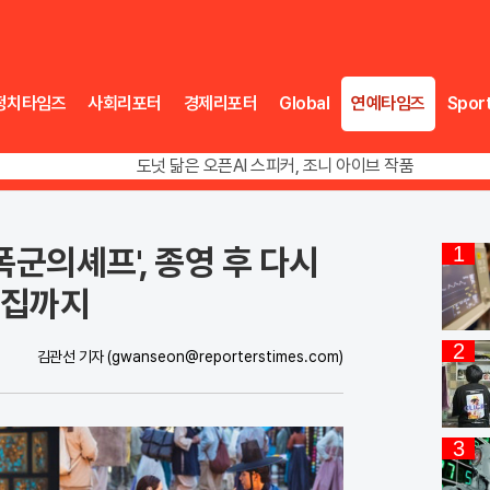
정치타임즈
사회리포터
경제리포터
Global
연예타임즈
Spor
송영길 인천서 반전 노려, 2주차 경선 요동
도넛 닮은 오픈AI 스피커, 조니 아이브 작품
아파트 방에서 들린 쉭쉭 소리‥코브라였다
송영길 인천서 반전 노려, 2주차 경선 요동
폭군의셰프', 종영 후 다시
1
본집까지
2
김관선 기자
(gwanseon@reporterstimes.com)
3