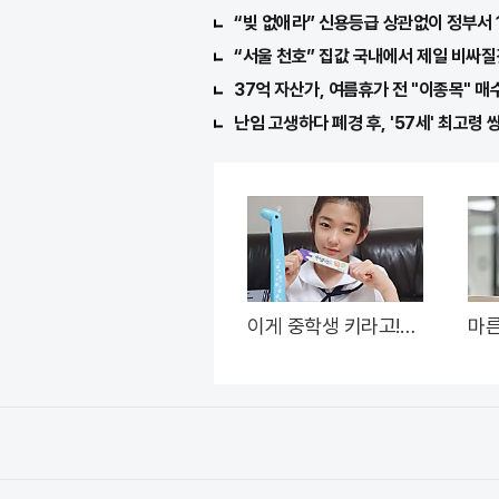
“빚 없애라” 신용등급 상관없이 정부서 
“서울 천호” 집값 국내에서 제일 비싸질
37억 자산가, 여름휴가 전 "이종목" 매
난임 고생하다 폐경 후, '57세' 최고령 
이게 중학생 키라고!?
마른
폭풍성장 비결, "이것"
"이