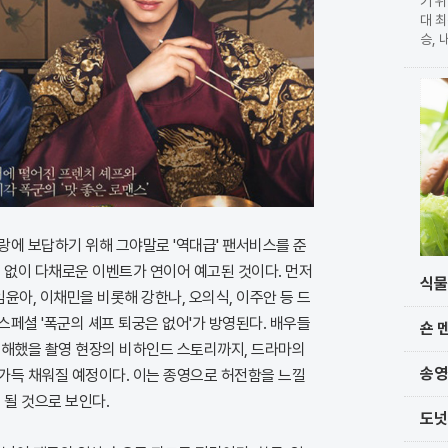
기 위
대 최
승, 
확정 
가 
단과
랑에 보답하기 위해 그야말로 '역대급' 팬서비스를 준
 없이 다채로운 이벤트가 연이어 예고된 것이다. 먼저
식물
 임윤아, 이채민을 비롯해 강한나, 오의식, 이주안 등 드
페셜 '폭군의 셰프 퇴궁은 없어'가 방영된다. 배우들
숀 
금해했을 촬영 현장의 비하인드 스토리까지, 드라마의
송영
가득 채워질 예정이다. 이는 종영으로 허전함을 느낄
 될 것으로 보인다.
도넛