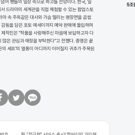
 넘어 팬들의 일상 속으로 파고들 전망이다. 한국, 일
5조
역에서 드라마의 세계관을 직접 체험할 수 있는 팝업스토
드라마 속 주옥같은 대사와 가슴 떨리는 명장면을 곱씹
의 감동을 담은 포토 에세이까지 예약 판매에 돌입하며
. 제작진은 "작품을 사랑해주신 마음에 보답하고자 다
 많은 관심과 애정을 부탁한다"고 전했다. 종영은 끝
폭군의 셰프'의 열풍이 어디까지 이어질지 귀추가 주목된
트
카
위
카
터
오
톡
번호 6자리 모두 유출...관계자 실수로 "비상"!
新 "적금형" 서비스 출시! 멤버십만 가입해도 "최신가전" 선착순 