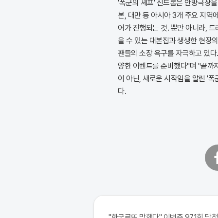
'폭군의 셰프' 신드롬은 안방극장을
본, 대만 등 아시아 3개 주요 지
어가 진행되는 것. 뿐만 아니라, 
을 수 있는 대본집과 생생한 현장
팬들의 소장 욕구를 자극하고 있다
양한 이벤트를 준비했다"며 "끝까지
이 아닌, 새로운 시작임을 알린 '
다.
페
이
스
북
"한국로또 망했다" 이번주 971회 당첨