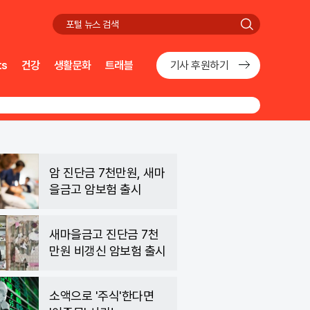
검
색
ts
건강
생활문화
트래블
기사 후원하기
암 진단금 7천만원, 새마
을금고 암보험 출시
새마을금고 진단금 7천
만원 비갱신 암보험 출시
소액으로 '주식'한다면