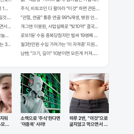
 1억지원!
주식, 비트코인 다 팔아라 "이것" 하면 큰돈 번다!
질것..이유는?
"관절, 연골" 통증 연골 99%재생, 병원 안가도돼... "충격"
서 한 말이..!
개그맨 이봉원, 사업실패로 "빛10억" 결국…
"오늘만" 무료니까 꼭 오늘 확인하세요.
로또1등' 수동 중복당첨자만 벌써 19명째 나왔다.
 3가지!!
월3천만원 수입 가져가는 '이 자격증' 지원자 몰려!
남性 "크기, 길이" 10분이면 모든게 커져..화제!
 지워
소액으로 '주식'한다면
하루 2번, "이것"으로
~모공
'이종목' 사라!
굶지않고 먹으면서 빼
자!