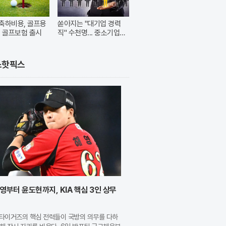
축하비용, 골프용
쏟아지는 "대기업 경력
. 골프보험 출시
직" 수천명... 중소기업은
이들 중 고르면 돼
스핫픽스
영부터 윤도현까지, KIA 핵심 3인 상무
A 타이거즈의 핵심 전력들이 국방의 의무를 다하