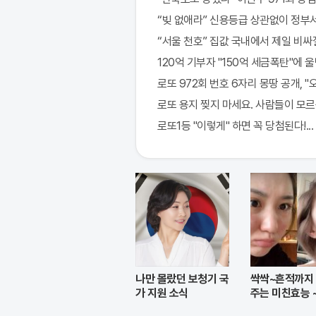
“빚 없애라” 신용등급 상관없이 정부서
“서울 천호” 집값 국내에서 제일 비싸
120억 기부자 "150억 세금폭탄"에 울면
로또 972회 번호 6자리 몽땅 공개, 
로또 용지 찢지 마세요. 사람들이 모르는
로또1등 "이렇게" 하면 꼭 당첨된다!...
나만 몰랐던 보청기 국
싹싹~흔적까지
가 지원 소식
주는 미친효능 
크림