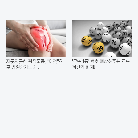
지긋지긋한 관절통증, "이것"으
'로또 1등' 번호 예상해주는 로또
로 병원안가도 돼..
계산기 화제!