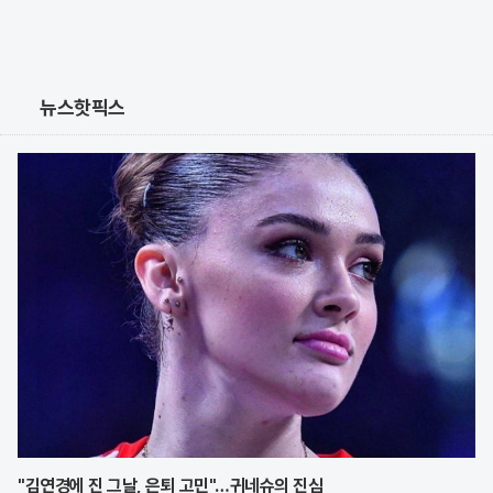
뉴스핫픽스
"김연경에 진 그날, 은퇴 고민"…귀네슈의 진심