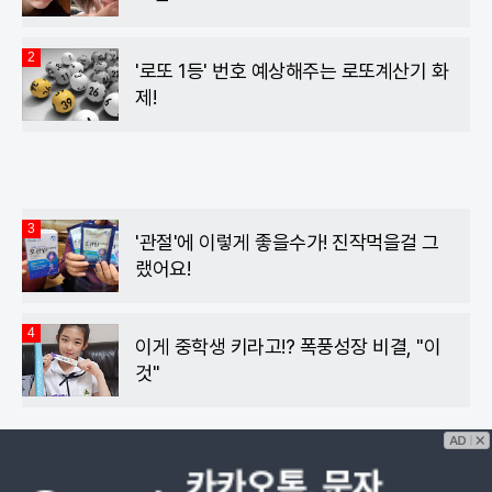
2
'로또 1등' 번호 예상해주는 로또계산기 화
제!
3
'관절'에 이렇게 좋을수가! 진작먹을걸 그
랬어요!
4
이게 중학생 키라고!? 폭풍성장 비결, "이
것"