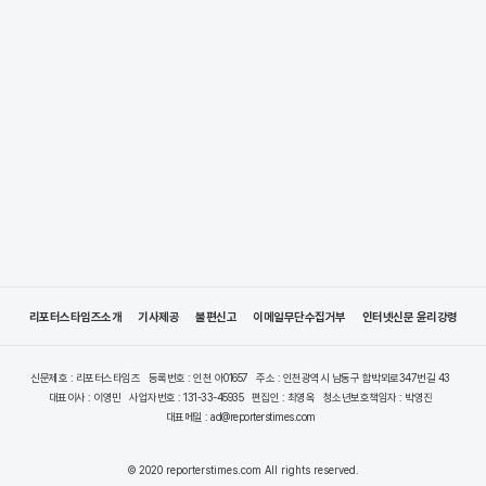
리포터스타임즈소개
기사제공
불편신고
이메일무단수집거부
인터넷신문 윤리강령
신문제호 : 리포터스타임즈
등록번호 : 인천 아01657
주소 : 인천광역시 남동구 함박뫼로347번길 43
대표이사 : 이영민
사업자번호 : 131-33-45935
편집인 : 최영옥
청소년보호책임자 : 박영진
대표메일 : ad@reporterstimes.com
© 2020 reporterstimes.com All rights reserved.