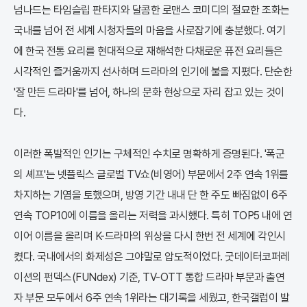
넘나드는 타임슬립 판타지와 달콤한 로맨스 코미디의 절묘한 조화는
국내를 넘어 전 세계 시청자들의 마음을 사로잡기에 충분했다. 여기
에 한국 전통 요리를 현대적으로 재해석한 다채로운 퓨전 요리들은
시각적인 즐거움까지 선사하며 드라마의 인기에 불을 지폈다. 단순한
'잘 만든 드라마'를 넘어, 하나의 문화 현상으로 자리 잡고 있는 것이
다.
이러한 폭발적인 인기는 구체적인 수치로 명확하게 증명된다. '폭군
의 셰프'는 넷플릭스 글로벌 TV쇼(비영어) 부문에서 2주 연속 1위를
차지하는 기염을 토했으며, 방영 기간 내내 단 한 주도 빠짐없이 6주
연속 TOP10에 이름을 올리는 저력을 과시했다. 특히 TOP5 내에 연
이어 이름을 올리며 K-드라마의 위상을 다시 한번 전 세계에 각인시
켰다. 국내에서의 화제성은 그야말로 압도적이었다. 굿데이터코퍼레
이션의 펀덱스(FUNdex) 기준, TV-OTT 통합 드라마 부문과 출연
자 부문 모두에서 6주 연속 1위라는 대기록을 세웠고, 한국갤럽이 발