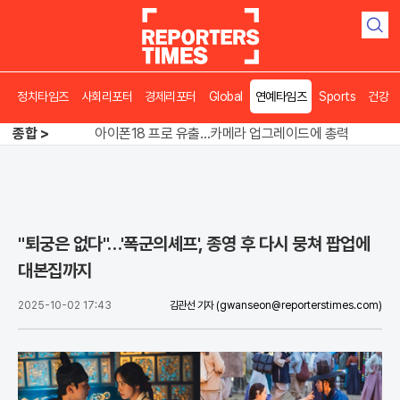
검
색
정치타임즈
사회리포터
경제리포터
Global
연예타임즈
Sports
건강
"경찰은 정권의 충견인가"…스타벅스 수사 정면충돌
종합 >
아이폰18 프로 유출…카메라 업그레이드에 총력
“돌려차기 한 번?” 피해자 앞 농담에 친한계 의원들 결국 사과
"경찰은 정권의 충견인가"…스타벅스 수사 정면충돌
"퇴궁은 없다"…'폭군의셰프', 종영 후 다시 뭉쳐 팝업에
대본집까지
2025-10-02 17:43
김관선 기자
(gwanseon@reporterstimes.com)