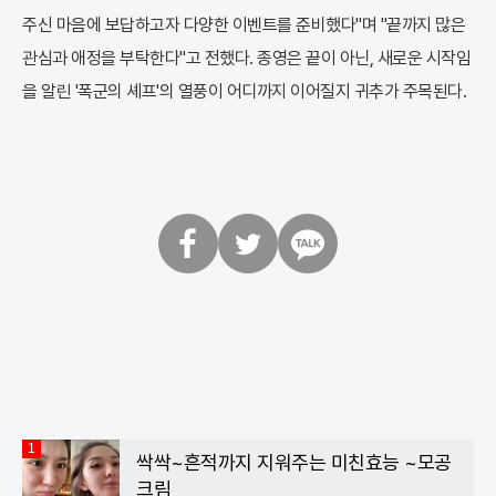
주신 마음에 보답하고자 다양한 이벤트를 준비했다"며 "끝까지 많은
관심과 애정을 부탁한다"고 전했다. 종영은 끝이 아닌, 새로운 시작임
을 알린 '폭군의 셰프'의 열풍이 어디까지 이어질지 귀추가 주목된다.
페
트
카
이
위
카
스
터
오
북
톡
1
싹싹~흔적까지 지워주는 미친효능 ~모공
크림