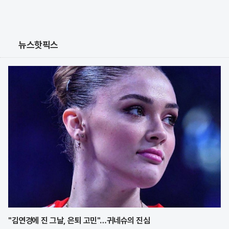
뉴스핫픽스
"김연경에 진 그날, 은퇴 고민"…귀네슈의 진심