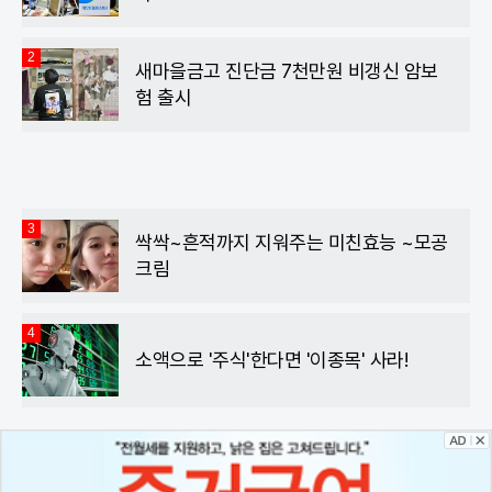
2
새마을금고 진단금 7천만원 비갱신 암보
험 출시
3
싹싹~흔적까지 지워주는 미친효능 ~모공
크림
4
소액으로 '주식'한다면 '이종목' 사라!