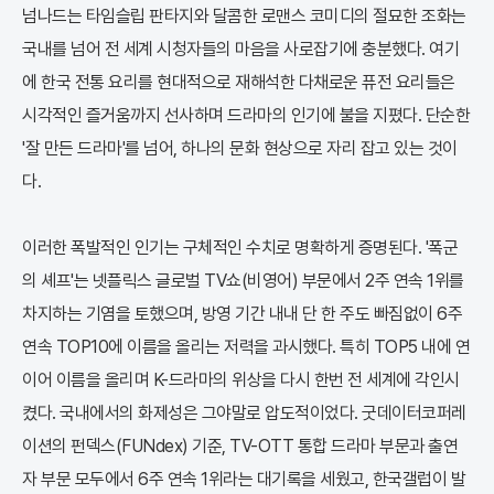
넘나드는 타임슬립 판타지와 달콤한 로맨스 코미디의 절묘한 조화는
국내를 넘어 전 세계 시청자들의 마음을 사로잡기에 충분했다. 여기
에 한국 전통 요리를 현대적으로 재해석한 다채로운 퓨전 요리들은
시각적인 즐거움까지 선사하며 드라마의 인기에 불을 지폈다. 단순한
'잘 만든 드라마'를 넘어, 하나의 문화 현상으로 자리 잡고 있는 것이
다.
이러한 폭발적인 인기는 구체적인 수치로 명확하게 증명된다. '폭군
의 셰프'는 넷플릭스 글로벌 TV쇼(비영어) 부문에서 2주 연속 1위를
차지하는 기염을 토했으며, 방영 기간 내내 단 한 주도 빠짐없이 6주
연속 TOP10에 이름을 올리는 저력을 과시했다. 특히 TOP5 내에 연
이어 이름을 올리며 K-드라마의 위상을 다시 한번 전 세계에 각인시
켰다. 국내에서의 화제성은 그야말로 압도적이었다. 굿데이터코퍼레
이션의 펀덱스(FUNdex) 기준, TV-OTT 통합 드라마 부문과 출연
자 부문 모두에서 6주 연속 1위라는 대기록을 세웠고, 한국갤럽이 발