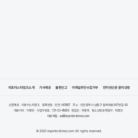
리포터스타임즈소개
기사제공
불편신고
이메일무단수집거부
인터넷신문 윤리강령
신문제호 : 리포터스타임즈
등록번호 : 인천 아01657
주소 : 인천광역시 남동구 함박뫼로347번길 43
대표이사 : 이영민
사업자번호 : 131-33-45935
편집인 : 최영옥
청소년보호책임자 : 박영진
대표메일 : ad@reporterstimes.com
© 2020 reporterstimes.com All rights reserved.