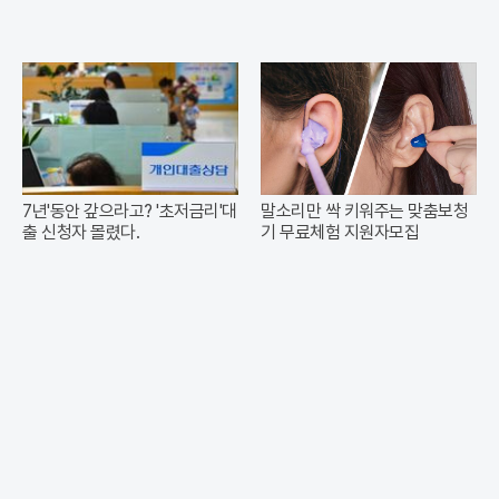
7년'동안 갚으라고? '초저금리'대
말소리만 싹 키워주는 맞춤보청
출 신청자 몰렸다.
기 무료체험 지원자모집