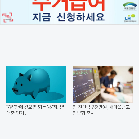
'7년'안에 갚으면 되는 '초'저금리
암 진단금 7천만원, 새마을금고
대출 인기...
암보험 출시