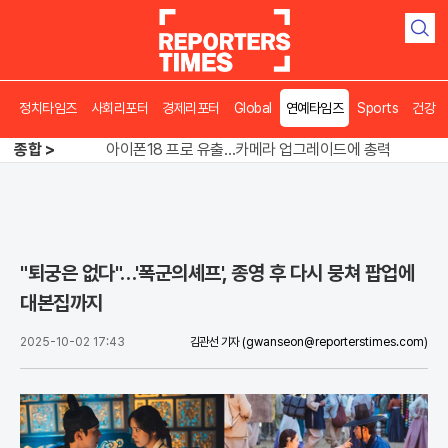
검
색
"경찰은 정권의 충견인가"…스타벅스 수사 정면충돌
정치타임즈
사회리포터
경제리포터
Global
연예타임즈
Sports
건강
아이폰18 프로 유출…카메라 업그레이드에 총력
종합 >
“돌려차기 한 번?” 피해자 앞 농담에 친한계 의원들 결국 사과
"경찰은 정권의 충견인가"…스타벅스 수사 정면충돌
"퇴궁은 없다"…'폭군의셰프', 종영 후 다시 뭉쳐 팝업에
대본집까지
2025-10-02 17:43
김관선 기자
(gwanseon@reporterstimes.com)