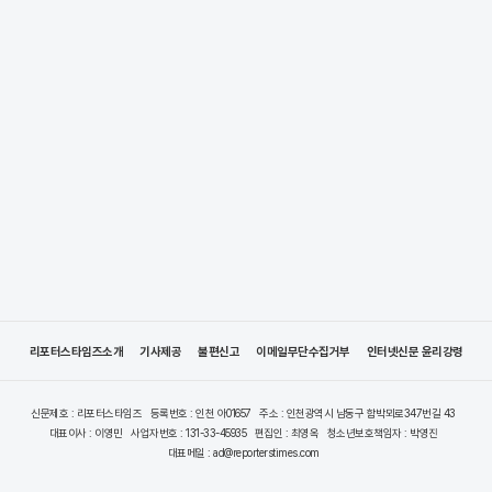
리포터스타임즈소개
기사제공
불편신고
이메일무단수집거부
인터넷신문 윤리강령
신문제호 : 리포터스타임즈
등록번호 : 인천 아01657
주소 : 인천광역시 남동구 함박뫼로347번길 43
대표이사 : 이영민
사업자번호 : 131-33-45935
편집인 : 최영옥
청소년보호책임자 : 박영진
대표메일 : ad@reporterstimes.com