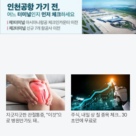
지긋지긋한 관절통증, "이것"으
주식, 내일 상 칠 종목 체크.. 30
로 병원안가도 돼..
초만에 무료로