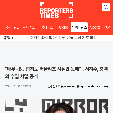
검
색
정치타임즈
사회리포터
경제리포터
Global
연예타임즈
Sports
건강
오뚜기·비비고 면 전쟁, 폭염 특수에 매출 껑충
종합 >
"징벌적 과세 없다" 정부, 공급 중심 기조 확정
폭염·가뭄 이중고, 이 대통령 "취약계층 끝까지 보호"
오뚜기·비비고 면 전쟁, 폭염 특수에 매출 껑충
"배우+BJ 합쳐도 러블리즈 시절만 못해"... 서지수, 충격
의 수입 서열 공개
2025-11-07 13:53
김관선 기자
(gwanseon@reporterstimes.com)