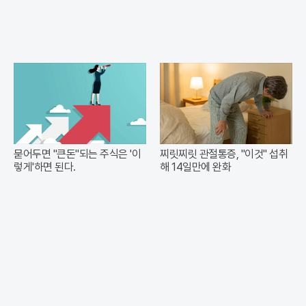
묻어두면 "큰돈"되는 주식은 '이
찌릿찌릿 관절통증, "이것" 섭취
렇게'하면 된다.
해 14일만에 완화