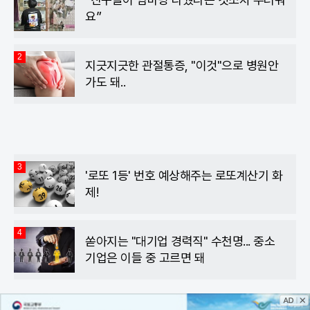
요”
2
지긋지긋한 관절통증, "이것"으로 병원안
가도 돼..
3
'로또 1등' 번호 예상해주는 로또계산기 화
제!
4
쏟아지는 "대기업 경력직" 수천명... 중소
기업은 이들 중 고르면 돼