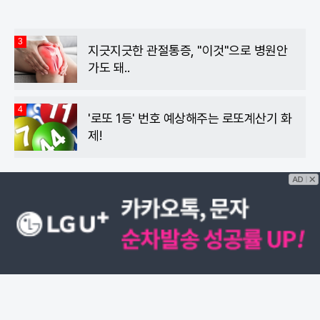
3
지긋지긋한 관절통증, "이것"으로 병원안
가도 돼..
4
'로또 1등' 번호 예상해주는 로또계산기 화
제!