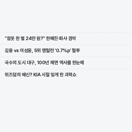
"잠옷 한 벌 24만 원?" 한혜진·화사 경악
김용 vs 이성윤, 5위 쟁탈전 '0.7%p' 혈투
국수의 도시 대구, 100년 제면 역사를 한눈에
위즈덤의 배신? KIA 시절 잊게 한 괴력쇼