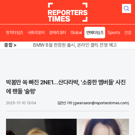
검
색
정치타임즈
사회리포터
경제리포터
Global
연예타임즈
Sports
건강
김용 vs 이성윤, 5위 쟁탈전 '0.7%p' 혈투
종합 >
BMW 8월 한정판 출시, 온라인 클릭 전쟁 예고
송영길 인천서 반전 노려, 2주차 경선 요동
김용 vs 이성윤, 5위 쟁탈전 '0.7%p' 혈투
박봄만 쏙 빠진 2NE1…산다라박, '소중한 멤버들' 사진
에 팬들 '술렁'
2025-11-10 13:04
김관선 기자
(gwanseon@reporterstimes.com)