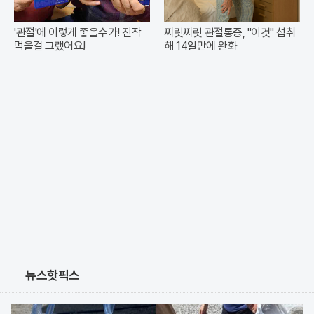
'관절'에 이렇게 좋을수가! 진작
찌릿찌릿 관절통증, "이것" 섭취
먹을걸 그랬어요!
해 14일만에 완화
뉴스핫픽스