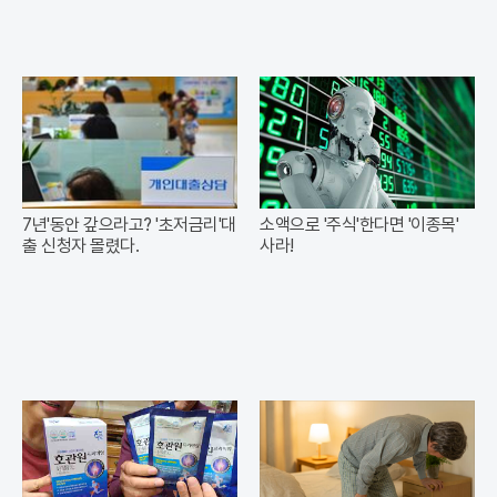
7년'동안 갚으라고? '초저금리'대
소액으로 '주식'한다면 '이종목'
출 신청자 몰렸다.
사라!