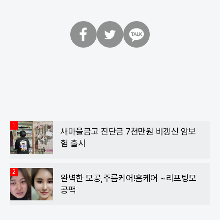
페
트
카
이
위
카
스
터
오
북
톡
1
새마을금고 진단금 7천만원 비갱신 암보
험 출시
2
완벽한 모공,주름케어!홈케어 ~리프팅모
공팩