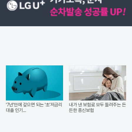
'7년'안에 갚으면 되는 '초'저금리
내가 낸 보험료 모두 돌려주는 든
대출 인기...
든한 종신보험