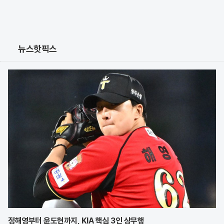
뉴스핫픽스
정해영부터 윤도현까지, KIA 핵심 3인 상무행