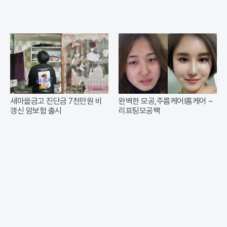
새마을금고 진단금 7천만원 비
완벽한 모공,주름케어!홈케어 ~
갱신 암보험 출시
리프팅모공팩