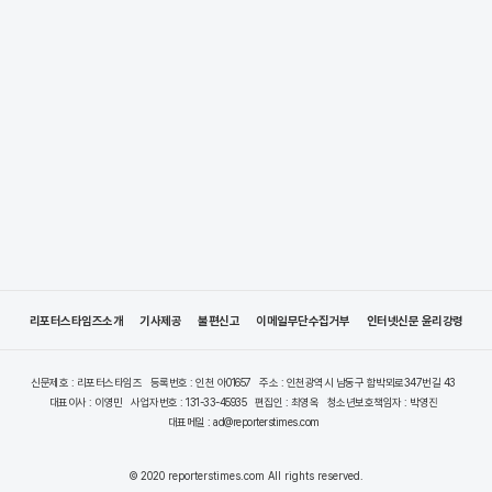
리포터스타임즈소개
기사제공
불편신고
이메일무단수집거부
인터넷신문 윤리강령
신문제호 : 리포터스타임즈
등록번호 : 인천 아01657
주소 : 인천광역시 남동구 함박뫼로347번길 43
대표이사 : 이영민
사업자번호 : 131-33-45935
편집인 : 최영옥
청소년보호책임자 : 박영진
대표메일 : ad@reporterstimes.com
© 2020 reporterstimes.com All rights reserved.