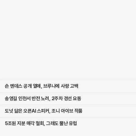
숀 멘데스 공개 열애, 브루나에 사랑 고백
송영길 인천서 반전 노려, 2주차 경선 요동
도넛 닮은 오픈AI 스피커, 조니 아이브 작품
5조원 지분 매각 철회, 그래도 뿔난 유럽