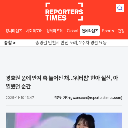
검
색
정치타임즈
사회리포터
경제리포터
Global
연예타임즈
Sports
건강
종합 >
송영길 인천서 반전 노려, 2주차 경선 요동
도넛 닮은 오픈AI 스피커, 조니 아이브 작품
아파트 방에서 들린 쉭쉭 소리‥코브라였다
송영길 인천서 반전 노려, 2주차 경선 요동
경호원 품에 안겨 축 늘어진 채…'워터밤' 현아 실신, 아
찔했던 순간
2025-11-10 13:47
김관선 기자
(gwanseon@reporterstimes.com)