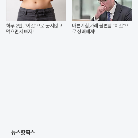
하루 2번, "이것"으로 굶지않고
마른기침,가래 불편함 "이것"으
먹으면서 빼자!
로 상쾌해져!
뉴스핫픽스