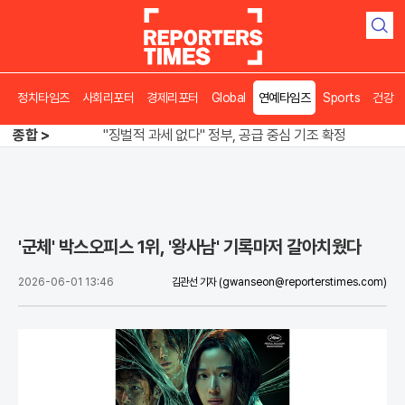
검
색
정치타임즈
사회리포터
경제리포터
Global
연예타임즈
Sports
건강
오뚜기·비비고 면 전쟁, 폭염 특수에 매출 껑충
종합 >
"징벌적 과세 없다" 정부, 공급 중심 기조 확정
폭염·가뭄 이중고, 이 대통령 "취약계층 끝까지 보호"
오뚜기·비비고 면 전쟁, 폭염 특수에 매출 껑충
'군체' 박스오피스 1위, '왕사남' 기록마저 갈아치웠다
2026-06-01 13:46
김관선 기자
(gwanseon@reporterstimes.com)