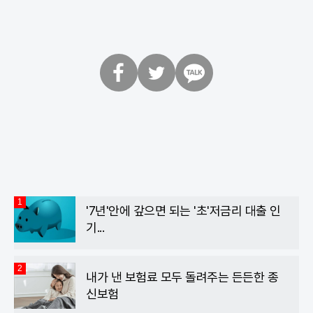
페
트
카
이
위
카
스
터
오
북
톡
1
'7년'안에 갚으면 되는 '초'저금리 대출 인
기...
2
내가 낸 보험료 모두 돌려주는 든든한 종
신보험