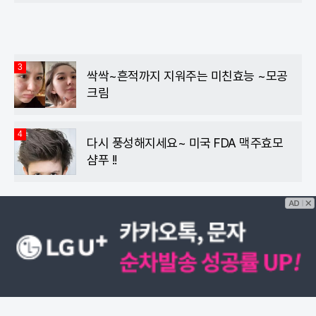
3
싹싹~흔적까지 지워주는 미친효능 ~모공
크림
4
다시 풍성해지세요~ 미국 FDA 맥주효모
샴푸 !!