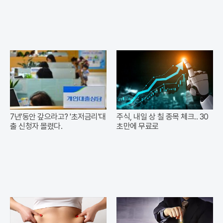
7년'동안 갚으라고? '초저금리'대
주식, 내일 상 칠 종목 체크.. 30
출 신청자 몰렸다.
초만에 무료로