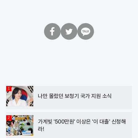
페
트
카
이
위
카
스
터
오
북
톡
1
나만 몰랐던 보청기 국가 지원 소식
2
가계빚 '500만원' 이상은 '이 대출' 신청해
라!