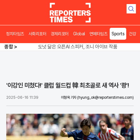
검
색
송영길 인천서 반전 노려, 2주차 경선 요동
정치타임즈
사회리포터
경제리포터
Global
연예타임즈
Sports
건강
도넛 닮은 오픈AI 스피커, 조니 아이브 작품
종합 >
아파트 방에서 들린 쉭쉭 소리‥코브라였다
송영길 인천서 반전 노려, 2주차 경선 요동
'이강인 미쳤다!' 클럽 월드컵 韓 최초골로 새 역사 '쾅'!
2025-06-16 11:39
이형옥 기자
(hyung_ok@reporterstimes.com)