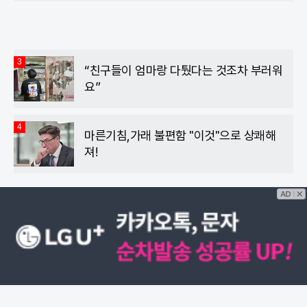
3
“친구들이 엄마랑 다퉜다는 것조차 부러워
요”
4
마른기침,가래 불편함 "이것"으로 상쾌해
져!