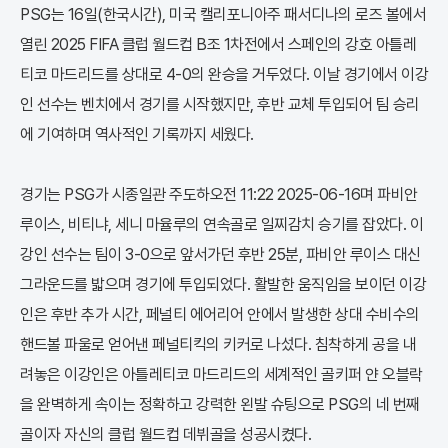
PSG는 16일(한국시간), 미국 캘리포니아주 패서디나의 로즈 볼에서
열린 2025 FIFA 클럽 월드컵 B조 1차전에서 스페인의 강호 아틀레
티코 마드리드를 상대로 4-0의 완승을 거두었다. 이날 경기에서 이강
인 선수는 벤치에서 경기를 시작했지만, 후반 교체 투입되어 팀 승리
에 기여하며 역사적인 기록까지 세웠다.
경기는 PSG가 시종일관 주도하오전 11:22 2025-06-16며 파비안
루이스, 비티냐, 세니 마율루의 연속골로 일찌감치 승기를 잡았다. 이
강인 선수는 팀이 3-0으로 앞서가던 후반 25분, 파비안 루이스 대신
그라운드를 밟으며 경기에 투입되었다. 활발한 움직임을 보이던 이강
인은 후반 추가 시간, 페널티 에어리어 안에서 발생한 상대 수비수의
핸드볼 파울로 얻어낸 페널티킥의 키커로 나섰다. 침착하게 공을 내
려놓은 이강인은 아틀레티코 마드리드의 세계적인 골키퍼 얀 오블락
을 완벽하게 속이는 정확하고 강력한 왼발 슈팅으로 PSG의 네 번째
골이자 자신의 클럽 월드컵 데뷔골을 성공시켰다.