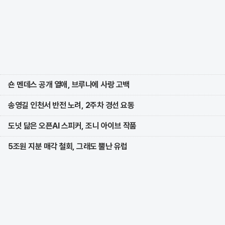
숀 멘데스 공개 열애, 브루나에 사랑 고백
송영길 인천서 반전 노려, 2주차 경선 요동
도넛 닮은 오픈AI 스피커, 조니 아이브 작품
5조원 지분 매각 철회, 그래도 뿔난 유럽