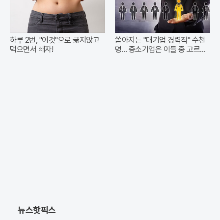
하루 2번, "이것"으로 굶지않고
쏟아지는 "대기업 경력직" 수천
먹으면서 빼자!
명... 중소기업은 이들 중 고르면
돼
뉴스핫픽스