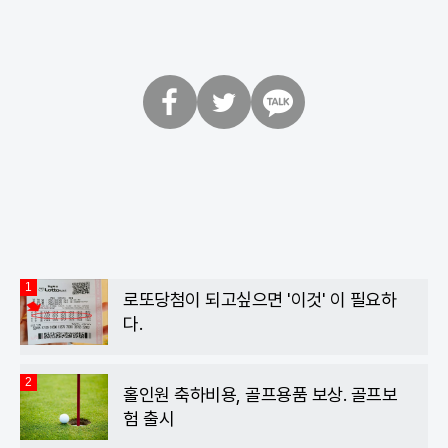
페
트
카
이
위
카
스
터
오
북
톡
1
로또당첨이 되고싶으면 '이것' 이 필요하
다.
2
홀인원 축하비용, 골프용품 보상. 골프보
험 출시