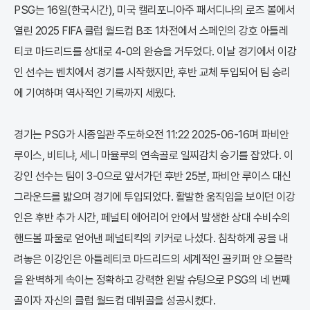
PSG는 16일(한국시간), 미국 캘리포니아주 패서디나의 로즈 볼에서
열린 2025 FIFA 클럽 월드컵 B조 1차전에서 스페인의 강호 아틀레
티코 마드리드를 상대로 4-0의 완승을 거두었다. 이날 경기에서 이강
인 선수는 벤치에서 경기를 시작했지만, 후반 교체 투입되어 팀 승리
에 기여하며 역사적인 기록까지 세웠다.
경기는 PSG가 시종일관 주도하오전 11:22 2025-06-16며 파비안
루이스, 비티냐, 세니 마율루의 연속골로 일찌감치 승기를 잡았다. 이
강인 선수는 팀이 3-0으로 앞서가던 후반 25분, 파비안 루이스 대신
그라운드를 밟으며 경기에 투입되었다. 활발한 움직임을 보이던 이강
인은 후반 추가 시간, 페널티 에어리어 안에서 발생한 상대 수비수의
핸드볼 파울로 얻어낸 페널티킥의 키커로 나섰다. 침착하게 공을 내
려놓은 이강인은 아틀레티코 마드리드의 세계적인 골키퍼 얀 오블락
을 완벽하게 속이는 정확하고 강력한 왼발 슈팅으로 PSG의 네 번째
골이자 자신의 클럽 월드컵 데뷔골을 성공시켰다.