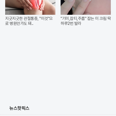
지긋지긋한 관절통증, "이것"으
"기미,잡티,주름" 잡는 이 크림 딱
로 병원안가도 돼..
하루2번 발라
뉴스핫픽스