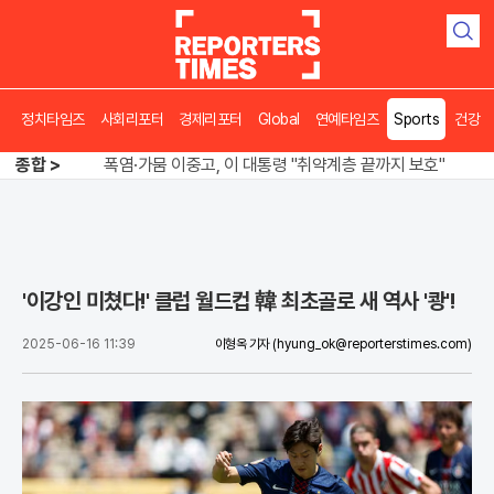
검
색
오뚜기·비비고 면 전쟁, 폭염 특수에 매출 껑충
정치타임즈
사회리포터
경제리포터
Global
연예타임즈
Sports
건강
"징벌적 과세 없다" 정부, 공급 중심 기조 확정
종합 >
폭염·가뭄 이중고, 이 대통령 "취약계층 끝까지 보호"
오뚜기·비비고 면 전쟁, 폭염 특수에 매출 껑충
'이강인 미쳤다!' 클럽 월드컵 韓 최초골로 새 역사 '쾅'!
2025-06-16 11:39
이형옥 기자
(hyung_ok@reporterstimes.com)