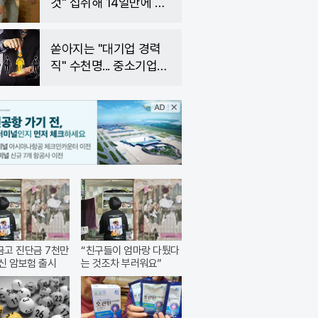
것" 섭취해 14일만에 완
화
쏟아지는 "대기업 경력
직" 수천명... 중소기업은
이들 중 고르면 돼
고 진단금 7천만
“친구들이 엄마랑 다퉜다
신 암보험 출시
는 것조차 부러워요”