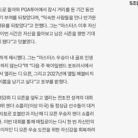
5조
로 돌아와 PGA투어에서 잠시 거리를 둔 기간 동안
기 부여를 되찾았다며, “익숙한 사람들을 만나 반가운
여유를 되찾았다”고 전했다. 그는 “마스터스 이후 자신
“이번 시간은 자신을 돌아보고 남은 시즌을 향한 기대
이 됐다”고 덧붙였다.
게 제시했다. 그는 “마스터스 우승이 내 골프 인생
원하지 않는다”며 “다음 주 북아일랜드 포트러시에서
 열리는 디 오픈, 그리고 2027년에 열릴 페블비치
이름을 남기고 싶다”고 포부를 밝혔다.
53회 디 오픈을 앞두고 열리는 전초전 성격의 대회
3위 잰더 쇼플리(이상 미국) 등 정상급 선수들이 대거
빅토르 호블란과 지난해 디 오픈 우승자 잰더 쇼플리
다. 이번 대회를 통해 매킬로이는 다시 한 번 자신만의
메이저인 디 오픈 우승 도전을 위한 자신감을 회복하려