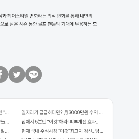
식과 헤어스타일 변화라는 외적 변화를 통해 내면의
으로 남은 시즌 동안 골프 팬들의 기대에 부응하는 모
트
카
위
카
터
오
톡
 "이종목" 바
일자리가 급급하다면? 月3000만원 수익 가능한 이 "자격증" 주
"오늘만" 무료니까 꼭 오늘 확인하세요.
집에서 5분만 "이것"해라! 피부개선 효과가 바로 나타난다!!
알고보니..!
현재 국내 주식시장 "이것"최고치 경신...당장 매수해라!!