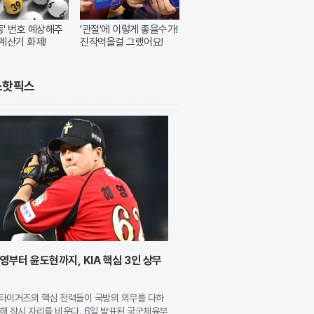
1등' 번호 예상해주
'관절'에 이렇게 좋을수가!
계산기 화제!
진작먹을걸 그랬어요!
스핫픽스
영부터 윤도현까지, KIA 핵심 3인 상무
A 타이거즈의 핵심 전력들이 국방의 의무를 다하
해 잠시 자리를 비운다. 6일 발표된 국군체육부