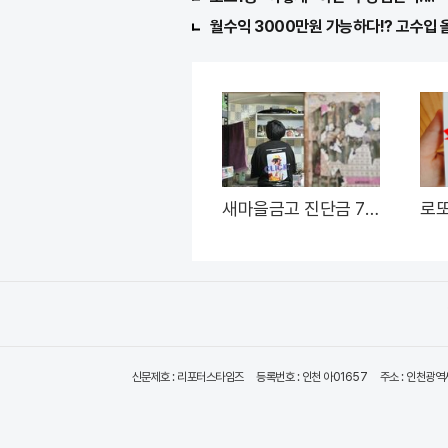
월수익 3000만원 가능하다!? 고수입 
새마을금고 진단금 7천
로
만원 비갱신 암보험 출
면 
시
신문제호 : 리포터스타임즈
등록번호 : 인천 아01657
주소 : 인천광역