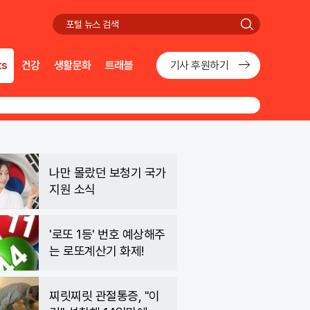
검
색
ts
건강
생활문화
트래블
기사 후원하기
나만 몰랐던 보청기 국가
지원 소식
'로또 1등' 번호 예상해주
는 로또계산기 화제!
찌릿찌릿 관절통증, "이