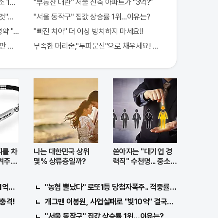
1000배 이상 증가...충격!!
"부동산 대란" 서울 신축 아파트가 "3억?"
것"의심하세요. 간단치료법 나왔다!
"서울 동작구" 집값 상승률 1위…이유는?
 "침향" 싹쓰리 완판!! 왜 난리났나 봤더니..경악!
"빠진 치아" 더 이상 방치하지 마세요!!
만 따면 된다.
부족한 머리숱,"두피문신"으로 채우세요! 글로웰의원 의)96837
를 차
나는 대한민국 상위
쏟아지는 "대기업 경
켜주세
몇% 상류층일까?
력직" 수천명... 중소기
업은 이들 중 고르면
돼
1억지원!
"농협 뿔났다" 로또1등 당첨자폭주.. 적중률87%
.충격!
개그맨 이봉원, 사업실패로 "빛10억" 결국…
"서울 동작구" 집값 상승률 1위…이유는?