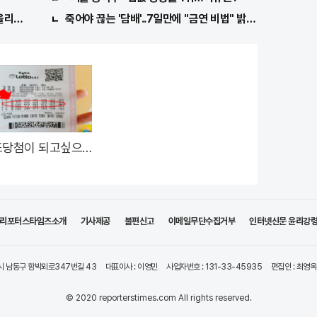
올리는 이 "자격증"에 몰리는 이유 알고보니…
죽어야 끊는 '담배'..7일만에 "금연 비법" 밝혀져 충격!
또당첨이 되고싶으
'이것' 이 필요하다.
리포터스타임즈소개
기사제공
불편신고
이메일무단수집거부
인터넷신문 윤리강
시 남동구 함박뫼로347번길 43
대표이사 : 이영민
사업자번호 : 131-33-45935
편집인 : 최영옥
© 2020 reporterstimes.com All rights reserved.