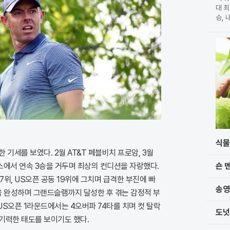
대 최
승, 
확정 
가 
단과
식물
기세를 보였다. 2월 AT&T 페블비치 프로암, 3월
숀 
스에서 연속 3승을 거두며 최상의 컨디션을 자랑했다.
7위, US오픈 공동 19위에 그치며 급격한 부진에 빠
송영
승을 완성하며 그랜드슬램까지 달성한 후 겪는 감정적 부
 US오픈 1라운드에서는 4오버파 74타를 치며 컷 탈락
도넛
기력한 태도를 보이기도 했다.