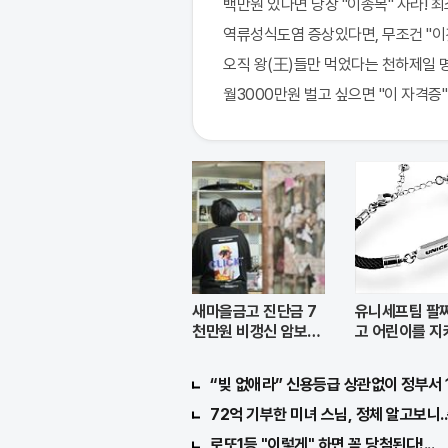
백만원 있다면 당장 "이종목" 사라! 최소 
역류성식도염 증상있다면, 무조건 "이
오직 왕(王)들만 먹었다는 천하제일 명약
월3000만원 벌고 싶으면 "이 자격증"
새마을금고 진단금 7
유니세프팀 팔찌
천만원 비갱신 암보험
고 어린이를 지
출시
요
“빚 없애라” 신용등급 상관없이 정부서 
72억 기부한 미녀 스님, 정체 알고보니.
로또1등 "이렇게" 하면 꼭 당첨된다!...