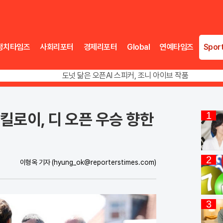
정치타임즈
사회리포터
경제리포터
Global
연예타임즈
Spor
송영길 인천서 반전 노려, 2주차 경선 요동
도넛 닮은 오픈AI 스피커, 조니 아이브 작품
아파트 방에서 들린 쉭쉭 소리‥코브라였다
송영길 인천서 반전 노려, 2주차 경선 요동
킬로이, 디 오픈 우승 향한
1
2
이형옥 기자
(hyung_ok@reporterstimes.com)
3