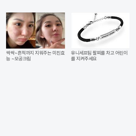
싹싹~흔적까지 지워주는 미친효
유니세프팀 팔찌를 차고 어린이
능 ~모공크림
를 지켜주세요