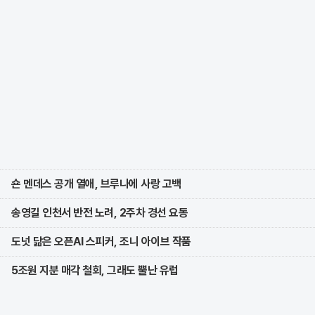
숀 멘데스 공개 열애, 브루나에 사랑 고백
송영길 인천서 반전 노려, 2주차 경선 요동
도넛 닮은 오픈AI 스피커, 조니 아이브 작품
5조원 지분 매각 철회, 그래도 뿔난 유럽