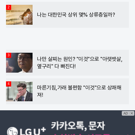
2
나는 대한민국 상위 몇% 상류층일까?
3
나만 살찌는 원인? "이것"으로 "아랫뱃살,
옆구리" 다 빠진다!
4
마른기침,가래 불편함 "이것"으로 상쾌해
져!