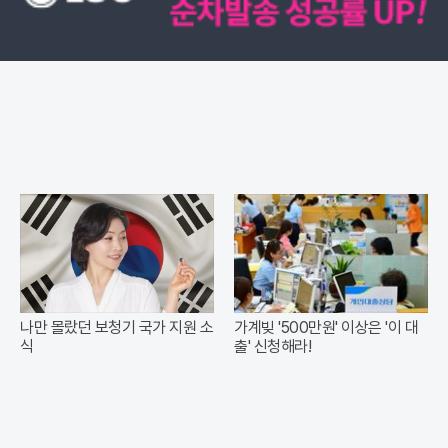
나만 몰랐던 보청기 국가 지원 소
가계빚 '500만원' 이상은 '이 대
식
출' 신청해라!