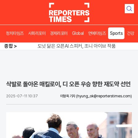
검
색
정치타임즈
사회리포터
경제리포터
Global
연예타임즈
Sports
건강
송영길 인천서 반전 노려, 2주차 경선 요동
도넛 닮은 오픈AI 스피커, 조니 아이브 작품
종합 >
아파트 방에서 들린 쉭쉭 소리‥코브라였다
송영길 인천서 반전 노려, 2주차 경선 요동
삭발로 돌아온 매킬로이, 디 오픈 우승 향한 재도약 선언
2025-07-11 10:37
이형옥 기자
(hyung_ok@reporterstimes.com)