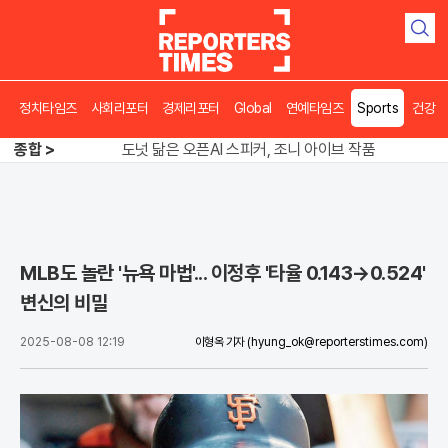
검
색
정치타임즈
사회리포터
경제리포터
Global
연예타임즈
Sports
건강
송영길 인천서 반전 노려, 2주차 경선 요동
종합 >
도넛 닮은 오픈AI 스피커, 조니 아이브 작품
아파트 방에서 들린 쉭쉭 소리‥코브라였다
송영길 인천서 반전 노려, 2주차 경선 요동
MLB도 놀란 '뉴욕 마법'... 이정후 '타율 0.143→0.524'
변신의 비밀
2025-08-08 12:19
이형옥 기자
(hyung_ok@reporterstimes.com)