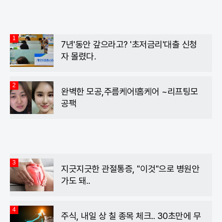
1
7년'동안 갚으라고? '초저금리'대출 신청
자 몰렸다.
2
완벽한 모공,주름케어!홈케어 ~리프팅모
공팩
3
지긋지긋한 관절통증, "이것"으로 병원안
가도 돼..
4
주식, 내일 상 칠 종목 체크.. 30초만에 무