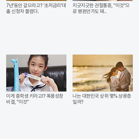
7년'동안 갚으라고? '초저금리'대
지긋지긋한 관절통증, "이것"으
출 신청자 몰렸다.
로 병원안가도 돼..
이게 중학생 키라고!? 폭풍성장
나는 대한민국 상위 몇% 상류층
비결, "이것"
일까?