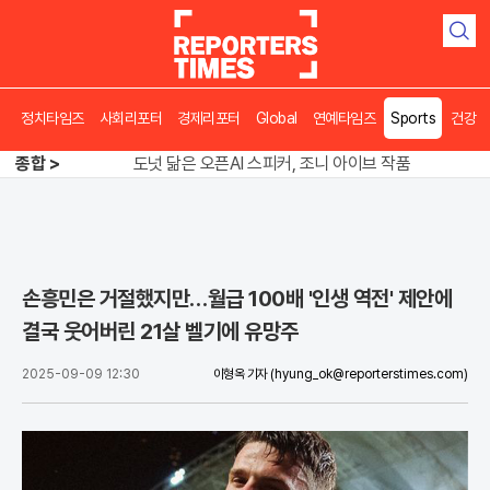
검
색
정치타임즈
사회리포터
경제리포터
Global
연예타임즈
Sports
건강
송영길 인천서 반전 노려, 2주차 경선 요동
도넛 닮은 오픈AI 스피커, 조니 아이브 작품
종합 >
아파트 방에서 들린 쉭쉭 소리‥코브라였다
송영길 인천서 반전 노려, 2주차 경선 요동
손흥민은 거절했지만…월급 100배 '인생 역전' 제안에
결국 웃어버린 21살 벨기에 유망주
2025-09-09 12:30
이형옥 기자
(hyung_ok@reporterstimes.com)