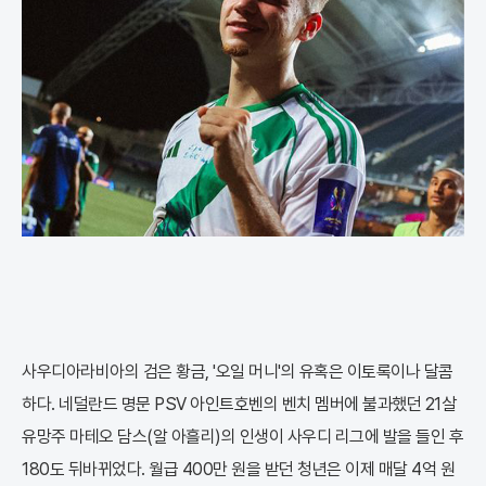
사우디아라비아의 검은 황금, '오일 머니'의 유혹은 이토록이나 달콤
하다. 네덜란드 명문 PSV 아인트호벤의 벤치 멤버에 불과했던 21살
유망주 마테오 담스(알 아흘리)의 인생이 사우디 리그에 발을 들인 후
180도 뒤바뀌었다. 월급 400만 원을 받던 청년은 이제 매달 4억 원