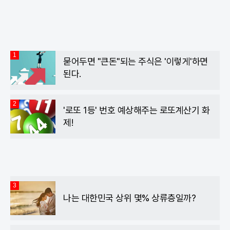
북
톡
1
묻어두면 "큰돈"되는 주식은 '이렇게'하면
된다.
2
'로또 1등' 번호 예상해주는 로또계산기 화
제!
3
나는 대한민국 상위 몇% 상류층일까?