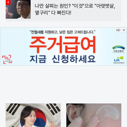
4
나만 살찌는 원인? "이것"으로 "아랫뱃살,
옆구리" 다 빠진다!