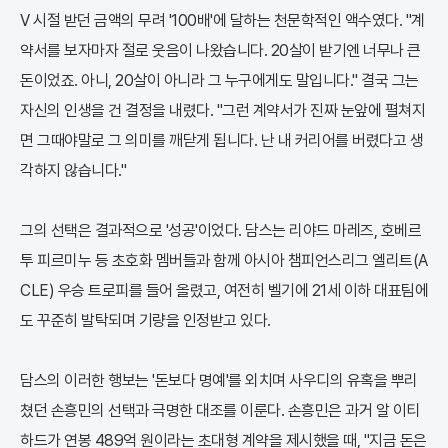
V 시절 받던 금액의 무려 '100배'에 달하는 천문학적인 액수였다. "계
약서를 보자마자 절로 웃음이 나왔습니다. 20살이 받기엔 너무나 큰
돈이었죠. 아니, 20살이 아니라 그 누구에게도 말입니다." 결국 그는
자신의 인생을 건 결정을 내렸다. "그런 계약서가 진짜 눈앞에 펼쳐지
면 그때야말로 그 의미를 깨닫게 됩니다. 난 내 커리어를 버렸다고 생
각하지 않습니다."
그의 선택은 결과적으로 '성공'이었다. 담스는 리야드 마레즈, 호베르
투 피르미누 등 초호화 멤버들과 함께 아시아 챔피언스리그 엘리트(A
CLE) 우승 트로피를 들어 올렸고, 여전히 벨기에 21세 이하 대표팀에
도 꾸준히 발탁되며 기량을 인정받고 있다.
담스의 이러한 행보는 '돈보다 명예'를 외치며 사우디의 유혹을 뿌리
쳤던 손흥민의 선택과 극명한 대조를 이룬다. 손흥민은 과거 알 이티
하드가 연봉 489억 원이라는 초대형 계약을 제시했을 때, "지금 돈은