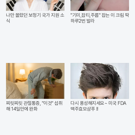
나만 몰랐던 보청기 국가 지원 소
"기미,잡티,주름" 잡는 이 크림 딱
식
하루2번 발라
찌릿찌릿 관절통증, "이것" 섭취
다시 풍성해지세요~ 미국 FDA
해 14일만에 완화
맥주효모샴푸 !!