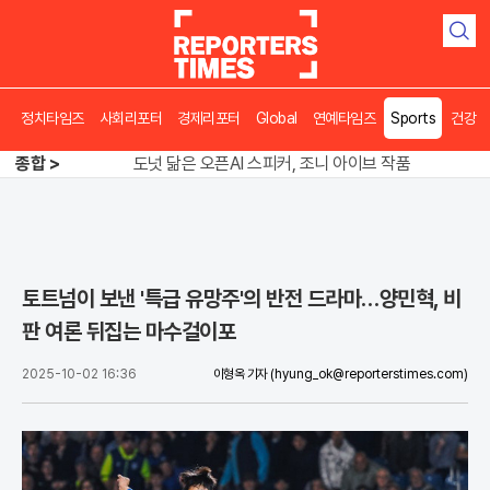
검
색
정치타임즈
사회리포터
경제리포터
Global
연예타임즈
Sports
건강
송영길 인천서 반전 노려, 2주차 경선 요동
도넛 닮은 오픈AI 스피커, 조니 아이브 작품
종합 >
아파트 방에서 들린 쉭쉭 소리‥코브라였다
송영길 인천서 반전 노려, 2주차 경선 요동
토트넘이 보낸 '특급 유망주'의 반전 드라마…양민혁, 비
판 여론 뒤집는 마수걸이포
2025-10-02 16:36
이형옥 기자
(hyung_ok@reporterstimes.com)