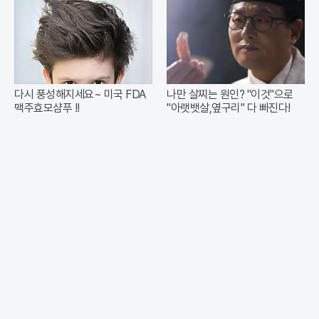
다시 풍성해지세요~ 미국 FDA
나만 살찌는 원인? "이것"으로
맥주효모샴푸 !!
"아랫뱃살,옆구리" 다 빠진다!