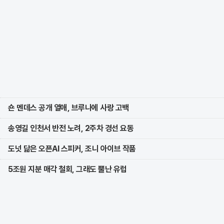
숀 멘데스 공개 열애, 브루나에 사랑 고백
송영길 인천서 반전 노려, 2주차 경선 요동
도넛 닮은 오픈AI 스피커, 조니 아이브 작품
5조원 지분 매각 철회, 그래도 뿔난 유럽