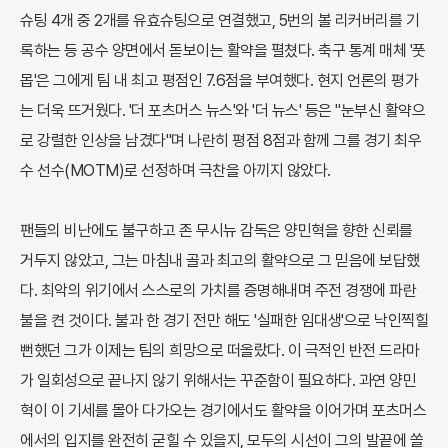
슈팅 4개 중 2개를 유효슈팅으로 연결했고, 5번의 볼 리커버리를 기
록하는 등 공수 양면에서 돋보이는 활약을 펼쳤다. 축구 통계 매체 '풋
몹'은 그에게 팀 내 최고 평점인 7.6점을 부여했다. 현지 언론의 평가
는 더욱 뜨거웠다. '더 포츠머스 뉴스'와 '더 뉴스' 등은 "눈부신 활약으
로 강렬한 인상을 남겼다"며 나란히 평점 8점과 함께 그를 경기 최우
수 선수(MOTM)로 선정하며 극찬을 아끼지 않았다.
팬들의 비난에도 불구하고 존 무시뉴 감독은 양민혁을 향한 신뢰를
거두지 않았고, 그는 마침내 골과 최고의 활약으로 그 믿음에 보답했
다. 최악의 위기에서 스스로의 가치를 증명해내며 주전 경쟁에 파란
불을 켠 것이다. 불과 한 경기 전만 해도 '실패한 임대생'으로 낙인찍힐
뻔했던 그가 이제는 팀의 희망으로 떠올랐다. 이 극적인 반전 드라마
가 일회성으로 끝나지 않기 위해서는 꾸준함이 필요하다. 과연 양민
혁이 이 기세를 몰아 다가오는 경기에서도 활약을 이어가며 포츠머스
에서의 입지를 완전히 굳힐 수 있을지, 모두의 시선이 그의 발끝에 쏠