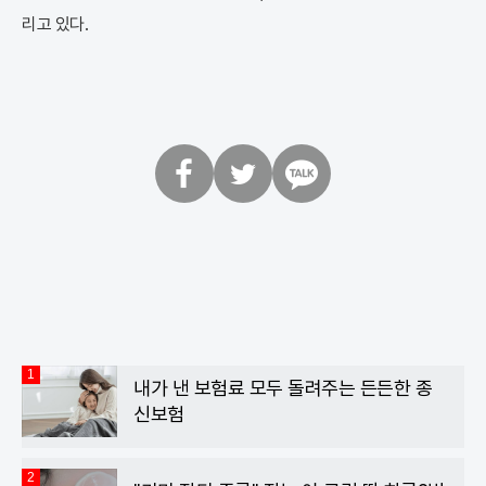
리고 있다.
페
트
카
이
위
카
스
터
오
북
톡
1
내가 낸 보험료 모두 돌려주는 든든한 종
신보험
2