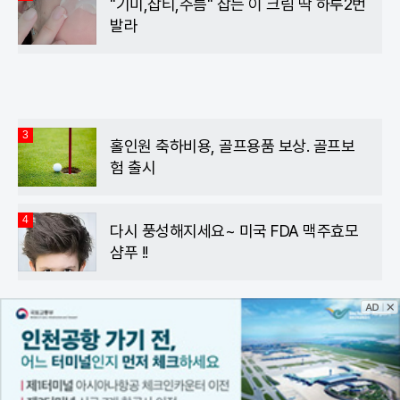
"기미,잡티,주름" 잡는 이 크림 딱 하루2번
발라
3
홀인원 축하비용, 골프용품 보상. 골프보
험 출시
4
다시 풍성해지세요~ 미국 FDA 맥주효모
샴푸 !!