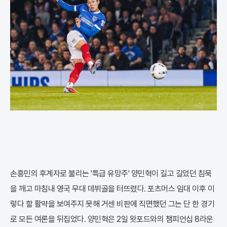
손흥민의 후계자로 불리는 '특급 유망주' 양민혁이 길고 길었던 침묵
을 깨고 마침내 영국 무대 데뷔골을 터뜨렸다. 포츠머스 임대 이후 이
렇다 할 활약을 보여주지 못해 거센 비판에 직면했던 그는 단 한 경기
로 모든 여론을 뒤집었다. 양민혁은 2일 왓포드와의 챔피언십 8라운