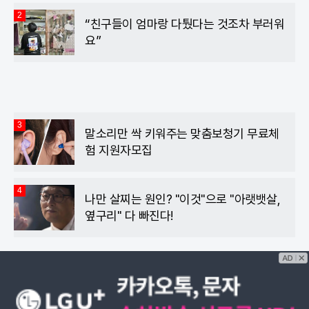
2
“친구들이 엄마랑 다퉜다는 것조차 부러워
요”
3
말소리만 싹 키워주는 맞춤보청기 무료체
험 지원자모집
4
나만 살찌는 원인? "이것"으로 "아랫뱃살,
옆구리" 다 빠진다!