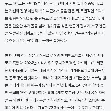
포트라이트는 후반 19분 터진 판 더 벤의 세 번째 골에 집중됐다. 그
는 자신의 진영 페널티 박스 부근에서 공을 잡은 뒤, 폭발적인 스피드
를 활용해 약 67.7m를 단독으로 질주하며 상대 골망을 흔들었다. 이
골은 단순한 추가 골을 넘어, 경기장을 찾은 팬들과 전 세계 축구 팬들
을 열광시킨 경이로운 장면이었으며, 영국 현지 언론은 "리오넬 메시
를 연상시키는 골"이라는 극찬을 쏟아냈다.
판 더 벤의 이 득점은 공식적으로 유럽 챔피언스리그의 새로운 역사
로 기록됐다. 2024년 비니시우스 주니오르(레알 마드리드)가 세웠
던 64.4m를 뛰어넘는, 대회 역사상 가장 긴 거리를 드리블해 성공시
킨 골로 공인된 것이다. 그러나 이 대기록이 발표되는 순간, 토트넘 팬
들의 뇌리에는 한 이름이 동시에 떠올랐다. 바로 LAFC에서 활약 중
인 클럽의 '전설' 손흥민이다. 흥미롭게도 토트넘 구단 역시 공식 채널
을 통해 판 더 벤의 대기록을 축하하면서도, "이 기록조차 2019년 손
흥민이 번리를 상대로 기록한 72.3m 질주 골에는 미치지 못한다"는