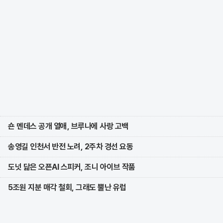
숀 멘데스 공개 열애, 브루나에 사랑 고백
송영길 인천서 반전 노려, 2주차 경선 요동
도넛 닮은 오픈AI 스피커, 조니 아이브 작품
5조원 지분 매각 철회, 그래도 뿔난 유럽