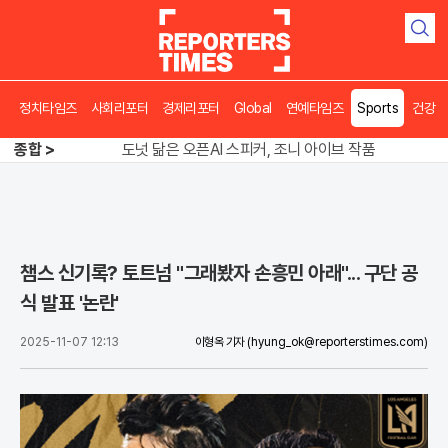
검
색
정치타임즈
사회리포터
경제리포터
Global
연예타임즈
Sports
건강
송영길 인천서 반전 노려, 2주차 경선 요동
도넛 닮은 오픈AI 스피커, 조니 아이브 작품
종합 >
아파트 방에서 들린 쉭쉭 소리‥코브라였다
송영길 인천서 반전 노려, 2주차 경선 요동
챔스 신기록? 토트넘 "그래봤자 손흥민 아래"... 구단 공
식 발표 '논란'
2025-11-07 12:13
이형옥 기자
(hyung_ok@reporterstimes.com)