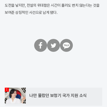
도전을 낳지만, 전설의 위대함은 시간이 흘러도 변치 않는다는 것을
보여준 상징적인 사건으로 남게 됐다.
페
트
카
이
위
카
스
터
오
북
톡
1
나만 몰랐던 보청기 국가 지원 소식