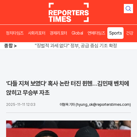
검
색
오뚜기·비비고 면 전쟁, 폭염 특수에 매출 껑충
정치타임즈
사회리포터
경제리포터
Global
연예타임즈
Sports
건강
"징벌적 과세 없다" 정부, 공급 중심 기조 확정
종합 >
폭염·가뭄 이중고, 이 대통령 "취약계층 끝까지 보호"
오뚜기·비비고 면 전쟁, 폭염 특수에 매출 껑충
'다들 지쳐 보였다' 혹사 논란 터진 뮌헨…김민재 벤치에
앉히고 무승부 자초
2025-11-11 12:03
이형옥 기자
(hyung_ok@reporterstimes.com)