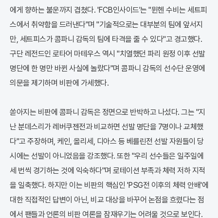
에게 향하는 불운까지 겹쳤다. 'FCB인사이드'는 "뮌헨 수비는 세트피
스에서 취약함을 드러낸다"며 "기술적으로는 대부분의 팀에 앞서지
만, 세트피스가 콤파니 감독의 팀에 타격을 줄 수 있다"고 경고했다.
구단 레전드인 로타어 마테우스 역시 "치열했던 파리 원정 이후 선발
명단에 한 명만 바뀐 사실에 놀랐다"며 콤파니 감독의 선수단 운영에
의문을 제기하며 비판에 가세했다.
쏟아지는 비판에 콤파니 감독은 정면으로 반박하고 나섰다. 그는 "지
난 분데스리가 레버쿠젠전과 비교하면 선발 명단을 7명이나 교체했
다"고 주장하며, 케인, 올리세, 디아스 등 베를린전 선발 자원들이 당
시에는 선발이 아니었음을 강조했다. 또한 "우리 선수들은 일주일에
세 번씩 경기하는 것에 익숙하다"며 로테이션 부족과 체력 저하 지적
을 일축했다. 하지만 이는 비판의 핵심인 'PSG전 이후의 체력 안배'에
대한 직접적인 답변이 아닌, 비교 대상을 바꾸어 논점을 흐렸다는 점
에서 팬들과 언론의 비판 여론을 잠재우기는 어려울 것으로 보인다.