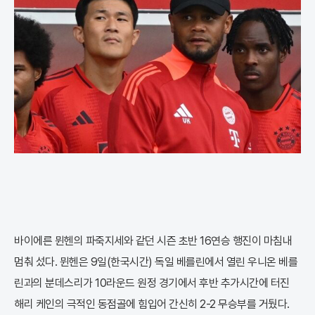
바이에른 뮌헨의 파죽지세와 같던 시즌 초반 16연승 행진이 마침내
멈춰 섰다. 뮌헨은 9일(한국시간) 독일 베를린에서 열린 우니온 베를
린과의 분데스리가 10라운드 원정 경기에서 후반 추가시간에 터진
해리 케인의 극적인 동점골에 힘입어 간신히 2-2 무승부를 거뒀다.