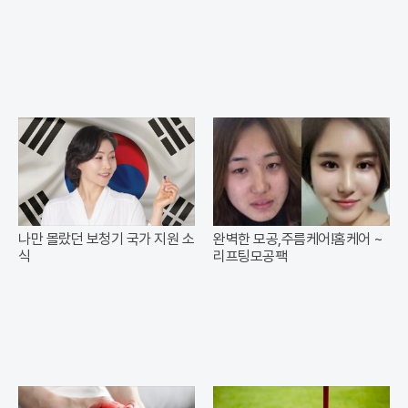
나만 몰랐던 보청기 국가 지원 소
완벽한 모공,주름케어!홈케어 ~
식
리프팅모공팩