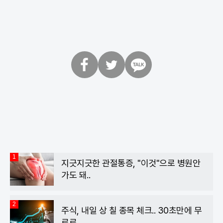
페
트
카
이
위
카
스
터
오
북
톡
1
지긋지긋한 관절통증, "이것"으로 병원안
가도 돼..
2
주식, 내일 상 칠 종목 체크.. 30초만에 무
료로