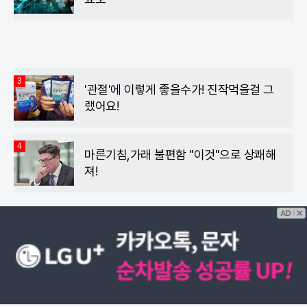
3
'관절'에 이렇게 좋을수가! 진작먹을걸 그
랬어요!
4
마른기침,가래 불편함 "이것"으로 상쾌해
져!