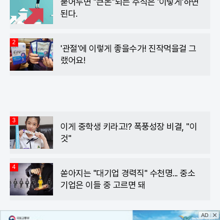
묻어두면 "큰돈"되는 주식은 '이렇게'하면
된다.
2
'관절'에 이렇게 좋을수가! 진작먹을걸 그
랬어요!
3
이게 중학생 키라고!? 폭풍성장 비결, "이
것"
4
쏟아지는 "대기업 경력직" 수천명... 중소
기업은 이들 중 고르면 돼