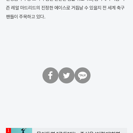
즌 레알 마드리드의 진정한 에이스로 거듭날 수 있을지 전 세계 축구
팬들이 주목하고 있다.
페
트
카
이
위
카
스
터
오
북
톡
1