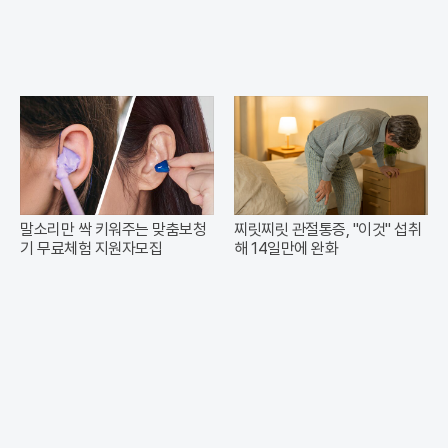
말소리만 싹 키워주는 맞춤보청
찌릿찌릿 관절통증, "이것" 섭취
기 무료체험 지원자모집
해 14일만에 완화