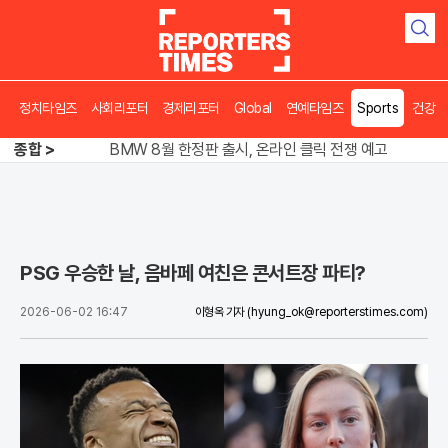
검
색
정치타임즈
사회리포터
경제리포터
Global
연예타임즈
Sports
건강
김용 vs 이성윤, 5위 쟁탈전 '0.7%p' 혈투
BMW 8월 한정판 출시, 온라인 클릭 전쟁 예고
종합 >
송영길 인천서 반전 노려, 2주차 경선 요동
김용 vs 이성윤, 5위 쟁탈전 '0.7%p' 혈투
PSG 우승한 날, 음바페 여친은 콘서트장 파티?
2026-06-02 16:47
이형옥 기자
(hyung_ok@reporterstimes.com)