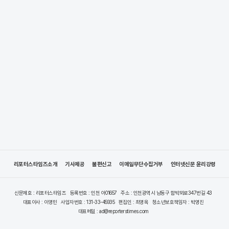
리포터스타임즈소개
기사제공
불편신고
이메일무단수집거부
인터넷신문 윤리강령
신문제호 : 리포터스타임즈
등록번호 : 인천 아01657
주소 : 인천광역시 남동구 함박뫼로347번길 43
대표이사 : 이영민
사업자번호 : 131-33-45935
편집인 : 최영옥
청소년보호책임자 : 박영진
대표메일 : ad@reporterstimes.com