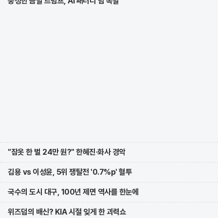
풍성한 금발 트럼프, AI 패러디 밈 폭발
"잠옷 한 벌 24만 원?" 한혜진·화사 경악
김용 vs 이성윤, 5위 쟁탈전 '0.7%p' 혈투
국수의 도시 대구, 100년 제면 역사를 한눈에
위즈덤의 배신? KIA 시절 잊게 한 괴력쇼