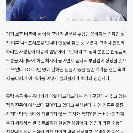
과거 로즈 버트램 등 여러 모델과 염문을 뿌렸던 음바페는 스페인 정
착 이후 엑스포시토를 만나며 안정을 찾는 듯 보였다. 그러나 연인의
화려한 사생활이 대중의 입방아에 오르내리고, 정작 본인은 친정팀의
우승을 지켜봐야 하는 처지에 놓이면서 심리적 부담감이 상당할 것으
로 보인다. 3,000만 명에 달하는 팬들이 등을 돌린 차가운 현실 속에
서 음바페가 이 위기를 어떻게 돌파할지가 초미의 관심사다.
유럽 축구계는 음바페가 레알 마드리드라는 거대 구단에서 겪고 있는
적응 진통이 예상보다 길어지고 있다고 분석한다. 개인 기록은 훌륭
하지만 팀의 승리와 직결되지 않는 '공허한 득점'이라는 비난을 잠재
우기 위해서는 결국 트로피가 절실한 상황이다. 연인의 외출 소동과
친정팀의 우승 소식이 겹친 잔인한 밤을 뒤로하고, 음바페가 다음 시