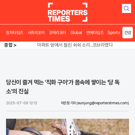
검
색
송영길 인천서 반전 노려, 2주차 경선 요동
정치타임즈
사회리포터
경제리포터
Global
연예타임즈
Sports
건강
도넛 닮은 오픈AI 스피커, 조니 아이브 작품
종합 >
아파트 방에서 들린 쉭쉭 소리‥코브라였다
송영길 인천서 반전 노려, 2주차 경선 요동
당신이 즐겨 먹는 '직화 구이'가 몸속에 쌓이는 '당 독
소'의 진실
2025-07-09 12:12
허은정 기자
(eunjung@reporterstimes.com)