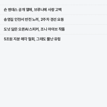
숀 멘데스 공개 열애, 브루나에 사랑 고백
송영길 인천서 반전 노려, 2주차 경선 요동
도넛 닮은 오픈AI 스피커, 조니 아이브 작품
5조원 지분 매각 철회, 그래도 뿔난 유럽