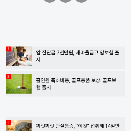
페
트
카
이
위
카
스
터
오
북
톡
1
암 진단금 7천만원, 새마을금고 암보험 출
시
2
홀인원 축하비용, 골프용품 보상. 골프보
험 출시
3
찌릿찌릿 관절통증, "이것" 섭취해 14일만