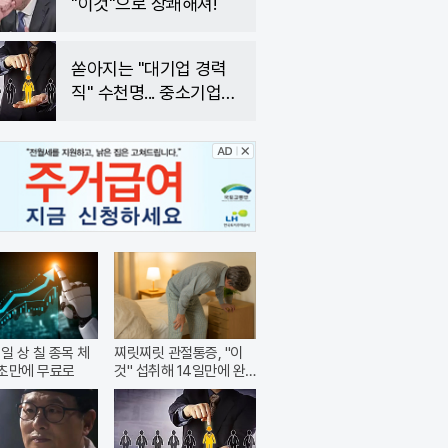
"이것"으로 상쾌해져!
쏟아지는 "대기업 경력
직" 수천명... 중소기업은
이들 중 고르면 돼
내일 상 칠 종목 체
찌릿찌릿 관절통증, "이
30초만에 무료로
것" 섭취해 14일만에 완
화