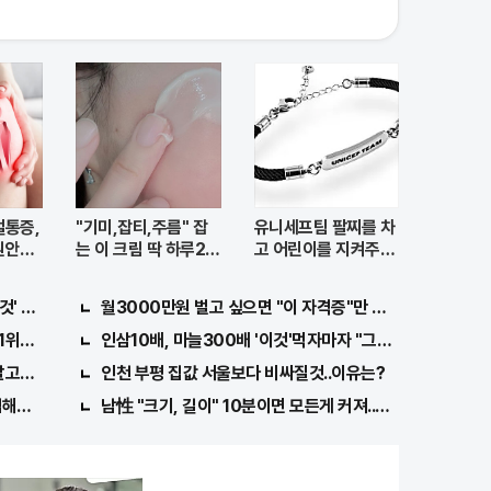
절통증,
"기미,잡티,주름" 잡
유니세프팀 팔찌를 차
원안가
는 이 크림 딱 하루2번
고 어린이를 지켜주세
발라
요
것' 먹자마자..바로
월3000만원 벌고 싶으면 "이 자격증"만 따면 된다.
위종목..."충격"
인삼10배, 마늘300배 '이것'먹자마자 "그곳" 땅땅해져..헉!
고보니..!
인천 부평 집값 서울보다 비싸질것..이유는?
해도 "최신가전" 선착순 100% 무료 경품지원!!
남性 "크기, 길이" 10분이면 모든게 커져..화제!