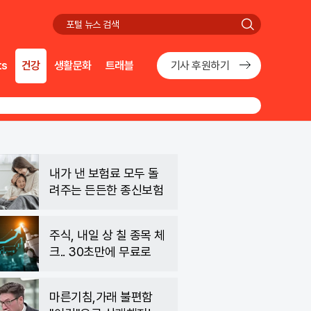
검
색
ts
건강
생활문화
트래블
기사 후원하기
내가 낸 보험료 모두 돌
려주는 든든한 종신보험
주식, 내일 상 칠 종목 체
크.. 30초만에 무료로
마른기침,가래 불편함