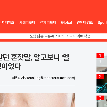
정치타임즈
사회리포터
경제리포터
Global
연예타임즈
Spor
송영길 인천서 반전 노려, 2주차 경선 요동
도넛 닮은 오픈AI 스피커, 조니 아이브 작품
아파트 방에서 들린 쉭쉭 소리‥코브라였다
송영길 인천서 반전 노려, 2주차 경선 요동
받던 혼잣말, 알고보니 '엘
1
징이었다
2
허은정 기자
(eunjung@reporterstimes.com)
3