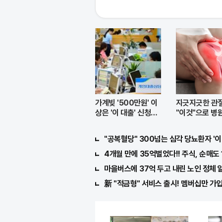
가계빚 '500만원' 이
지긋지긋한 관
상은 '이 대출' 신청해
"이것"으로 병
라!
도 돼..
"공복혈당" 300넘는 심각 당뇨환자 '이
4개월 만에 35억벌었다!! 주식, 순매도 1
마을버스에 37억 두고 내린 노인 정체 알
新 "적금형" 서비스 출시! 멤버십만 가입