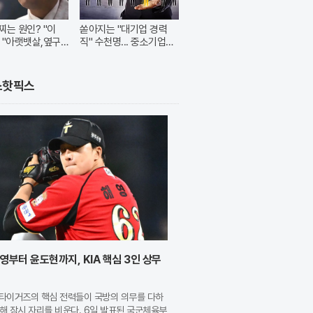
찌는 원인? "이
쏟아지는 "대기업 경력
 "아랫뱃살,옆구
직" 수천명... 중소기업은
빠진다!
이들 중 고르면 돼
스핫픽스
영부터 윤도현까지, KIA 핵심 3인 상무
A 타이거즈의 핵심 전력들이 국방의 의무를 다하
해 잠시 자리를 비운다. 6일 발표된 국군체육부