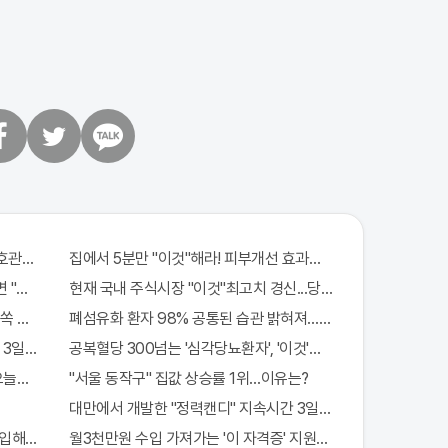
트
카
위
카
터
오
톡
관원" 100%당첨 혜택 난리나!!
집에서 5분만 "이것"해라! 피부개선 효과가 바로 나타난다!!
 "이종목" 바
현재 국내 주식시장 "이것"최고치 경신...당장 매수해라!!
쏙쏙 빠져…
폐섬유화 환자 98% 공통된 습관 밝혀져…충격
일!! 충격!!
공복혈당 300넘는 '심각당뇨환자', '이것'먹자마자
"오늘만" 무료니까 꼭 오늘 확인하세요.
"서울 동작구" 집값 상승률 1위…이유는?
대만에서 개발한 "정력캔디" 지속시간 3일! 충격!
입해도 "최신가전" 선착순 100% 무료 경품지원!!
월3천만원 수입 가져가는 '이 자격증' 지원자 몰려!