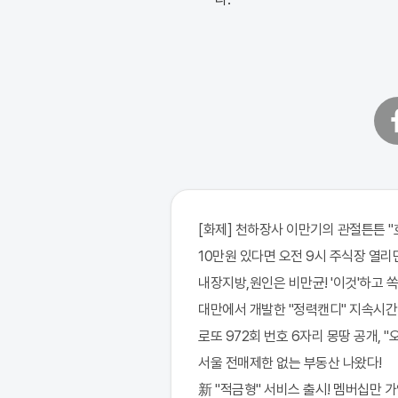
페
이
스
북
[화제] 천하장사 이만기의 관절튼튼 "호
10만원 있다면 오전 9시 주식장 열리면
내장지방,원인은 비만균! '이것'하고 
대만에서 개발한 "정력캔디" 지속시간 3
로또 972회 번호 6자리 몽땅 공개, 
서울 전매제한 없는 부동산 나왔다!
新 "적금형" 서비스 출시! 멤버십만 가