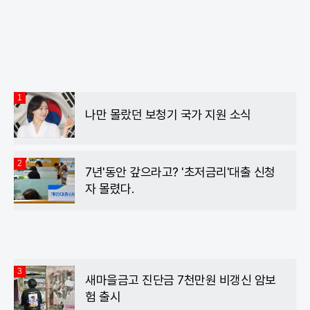
이
위
카
스
터
오
북
톡
1
나만 몰랐던 보청기 국가 지원 소식
2
7년'동안 갚으라고? '초저금리'대출 신청
자 몰렸다.
3
새마을금고 진단금 7천만원 비갱신 암보
험 출시