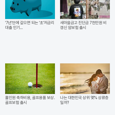
'7년'안에 갚으면 되는 '초'저금리
새마을금고 진단금 7천만원 비
대출 인기...
갱신 암보험 출시
홀인원 축하비용, 골프용품 보상.
나는 대한민국 상위 몇% 상류층
골프보험 출시
일까?