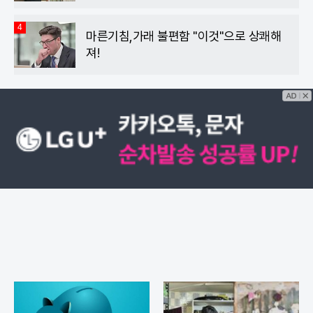
4
마른기침,가래 불편함 "이것"으로 상쾌해
져!