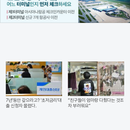
7년'동안 갚으라고? '초저금리'대
“친구들이 엄마랑 다퉜다는 것조
출 신청자 몰렸다.
차 부러워요”