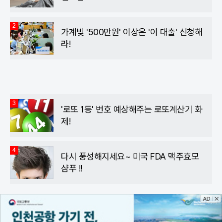
2
가계빚 '500만원' 이상은 '이 대출' 신청해
라!
3
'로또 1등' 번호 예상해주는 로또계산기 화
제!
4
다시 풍성해지세요~ 미국 FDA 맥주효모
샴푸 !!