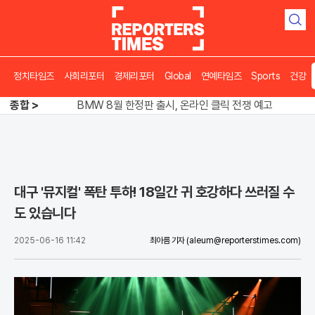
검
색
정치타임즈
사회리포터
경제리포터
Global
연예타임즈
Sports
건강
김용 vs 이성윤, 5위 쟁탈전 '0.7%p' 혈투
종합 >
BMW 8월 한정판 출시, 온라인 클릭 전쟁 예고
송영길 인천서 반전 노려, 2주차 경선 요동
김용 vs 이성윤, 5위 쟁탈전 '0.7%p' 혈투
대구 '뮤지컬' 폭탄 투하! 18일간 귀 호강하다 쓰러질 수
도 있습니다
2025-06-16 11:42
최아름 기자
(aleum@reporterstimes.com)