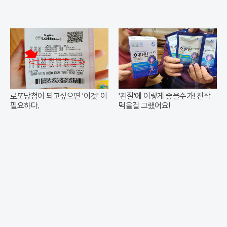
로또당첨이 되고싶으면 '이것' 이
'관절'에 이렇게 좋을수가! 진작
필요하다.
먹을걸 그랬어요!