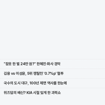
"잠옷 한 벌 24만 원?" 한혜진·화사 경악
김용 vs 이성윤, 5위 쟁탈전 '0.7%p' 혈투
국수의 도시 대구, 100년 제면 역사를 한눈에
위즈덤의 배신? KIA 시절 잊게 한 괴력쇼