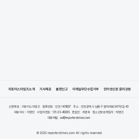
리포터스타임즈소개
기사제공
불편신고
이메일무단수집거부
인터넷신문 윤리강령
신문제호 : 리포터스타임즈
등록번호 : 인천 아01657
주소 : 인천광역시 남동구 함박뫼로347번길 43
대표이사 : 이영민
사업자번호 : 131-33-45935
편집인 : 최영옥
청소년보호책임자 : 박영진
대표메일 : ad@reporterstimes.com
© 2020 reporterstimes.com All rights reserved.