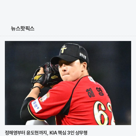
뉴스핫픽스
정해영부터 윤도현까지, KIA 핵심 3인 상무행