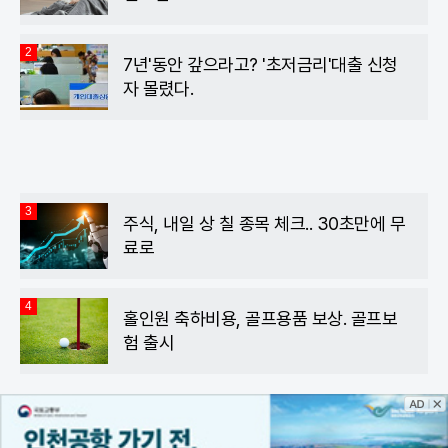
2
7년'동안 갚으라고? '초저금리'대출 신청
자 몰렸다.
3
주식, 내일 상 칠 종목 체크.. 30초만에 무
료로
4
홀인원 축하비용, 골프용품 보상. 골프보
험 출시