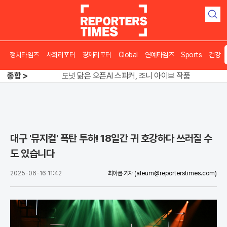
검
색
정치타임즈
사회리포터
경제리포터
Global
연예타임즈
Sports
건강
송영길 인천서 반전 노려, 2주차 경선 요동
종합 >
도넛 닮은 오픈AI 스피커, 조니 아이브 작품
아파트 방에서 들린 쉭쉭 소리‥코브라였다
송영길 인천서 반전 노려, 2주차 경선 요동
대구 '뮤지컬' 폭탄 투하! 18일간 귀 호강하다 쓰러질 수
도 있습니다
2025-06-16 11:42
최아름 기자
(aleum@reporterstimes.com)