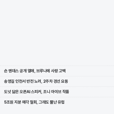
숀 멘데스 공개 열애, 브루나에 사랑 고백
송영길 인천서 반전 노려, 2주차 경선 요동
도넛 닮은 오픈AI 스피커, 조니 아이브 작품
5조원 지분 매각 철회, 그래도 뿔난 유럽