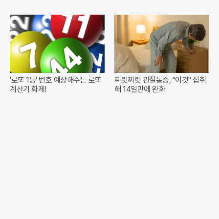
'로또 1등' 번호 예상해주는 로또
찌릿찌릿 관절통증, "이것" 섭취
계산기 화제!
해 14일만에 완화