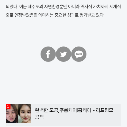
되었다. 이는 제주도의 자연환경뿐만 아니라 역사적 가치까지 세계적
으로 인정받았음을 의미하는 중요한 성과로 평가받고 있다.
페
트
카
이
위
카
스
터
오
북
톡
1
완벽한 모공,주름케어!홈케어 ~리프팅모
공팩