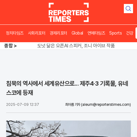
검
색
정치타임즈
사회리포터
경제리포터
Global
연예타임즈
Sports
건강
송영길 인천서 반전 노려, 2주차 경선 요동
도넛 닮은 오픈AI 스피커, 조니 아이브 작품
종합 >
아파트 방에서 들린 쉭쉭 소리‥코브라였다
송영길 인천서 반전 노려, 2주차 경선 요동
침묵의 역사에서 세계유산으로... 제주4·3 기록물, 유네
스코에 등재
2025-07-09 12:37
최아름 기자
(aleum@reporterstimes.com)