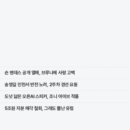
숀 멘데스 공개 열애, 브루나에 사랑 고백
송영길 인천서 반전 노려, 2주차 경선 요동
도넛 닮은 오픈AI 스피커, 조니 아이브 작품
5조원 지분 매각 철회, 그래도 뿔난 유럽