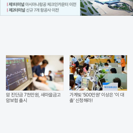
암 진단금 7천만원, 새마을금고
가계빚 '500만원' 이상은 '이 대
암보험 출시
출' 신청해라!