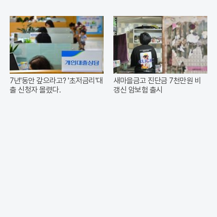
7년'동안 갚으라고? '초저금리'대
새마을금고 진단금 7천만원 비
출 신청자 몰렸다.
갱신 암보험 출시