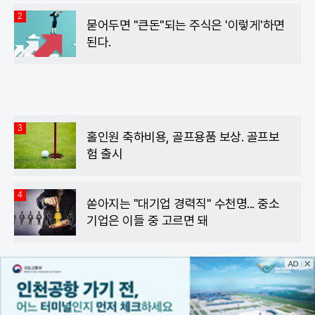
2
묻어두면 "큰돈"되는 주식은 '이렇게'하면
된다.
3
홀인원 축하비용, 골프용품 보상. 골프보
험 출시
4
쏟아지는 "대기업 경력직" 수천명... 중소
기업은 이들 중 고르면 돼