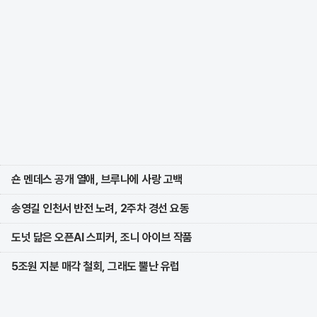
숀 멘데스 공개 열애, 브루나에 사랑 고백
송영길 인천서 반전 노려, 2주차 경선 요동
도넛 닮은 오픈AI 스피커, 조니 아이브 작품
5조원 지분 매각 철회, 그래도 뿔난 유럽