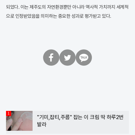
되었다. 이는 제주도의 자연환경뿐만 아니라 역사적 가치까지 세계적
으로 인정받았음을 의미하는 중요한 성과로 평가받고 있다.
페
트
카
이
위
카
스
터
오
북
톡
1
"기미,잡티,주름" 잡는 이 크림 딱 하루2번
발라