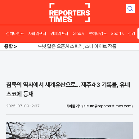
검
색
정치타임즈
사회리포터
경제리포터
Global
연예타임즈
Sports
건강
송영길 인천서 반전 노려, 2주차 경선 요동
도넛 닮은 오픈AI 스피커, 조니 아이브 작품
종합 >
아파트 방에서 들린 쉭쉭 소리‥코브라였다
송영길 인천서 반전 노려, 2주차 경선 요동
침묵의 역사에서 세계유산으로... 제주4·3 기록물, 유네
스코에 등재
2025-07-09 12:37
최아름 기자
(aleum@reporterstimes.com)