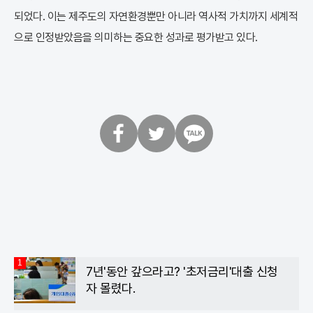
되었다. 이는 제주도의 자연환경뿐만 아니라 역사적 가치까지 세계적
으로 인정받았음을 의미하는 중요한 성과로 평가받고 있다.
페
트
카
이
위
카
스
터
오
북
톡
1
7년'동안 갚으라고? '초저금리'대출 신청
자 몰렸다.