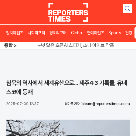
검
색
정치타임즈
사회리포터
경제리포터
Global
연예타임즈
Sports
건강
송영길 인천서 반전 노려, 2주차 경선 요동
도넛 닮은 오픈AI 스피커, 조니 아이브 작품
종합 >
아파트 방에서 들린 쉭쉭 소리‥코브라였다
송영길 인천서 반전 노려, 2주차 경선 요동
침묵의 역사에서 세계유산으로... 제주4·3 기록물, 유네
스코에 등재
2025-07-09 12:37
최아름 기자
(aleum@reporterstimes.com)