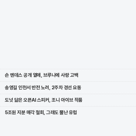
숀 멘데스 공개 열애, 브루나에 사랑 고백
송영길 인천서 반전 노려, 2주차 경선 요동
도넛 닮은 오픈AI 스피커, 조니 아이브 작품
5조원 지분 매각 철회, 그래도 뿔난 유럽