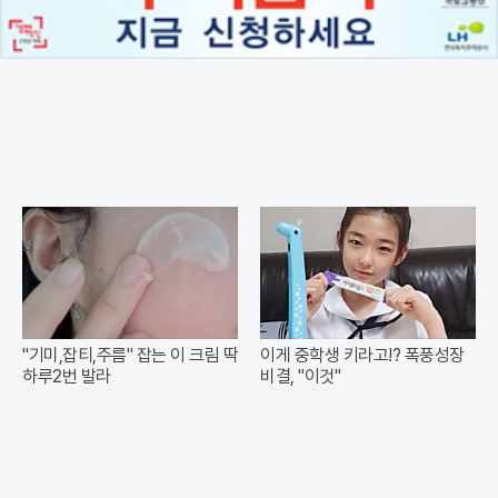
"기미,잡티,주름" 잡는 이 크림 딱
이게 중학생 키라고!? 폭풍성장
하루2번 발라
비결, "이것"