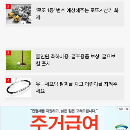
2
'로또 1등' 번호 예상해주는 로또계산기 화
제!
3
홀인원 축하비용, 골프용품 보상. 골프보
험 출시
4
유니세프팀 팔찌를 차고 어린이를 지켜주
세요