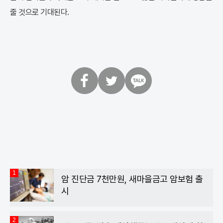
줄 것으로 기대된다.
페
트
카
이
위
카
스
터
오
북
톡
1
암 진단금 7천만원, 새마을금고 암보험 출
시
2