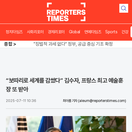
검
색
정치타임즈
사회리포터
경제리포터
Global
연예타임즈
Sports
건강
오뚜기·비비고 면 전쟁, 폭염 특수에 매출 껑충
종합 >
"징벌적 과세 없다" 정부, 공급 중심 기조 확정
폭염·가뭄 이중고, 이 대통령 "취약계층 끝까지 보호"
오뚜기·비비고 면 전쟁, 폭염 특수에 매출 껑충
“보따리로 세계를 감쌌다” 김수자, 프랑스 최고 예술훈
장 또 받아
2025-07-11 10:36
최아름 기자
(aleum@reporterstimes.com)