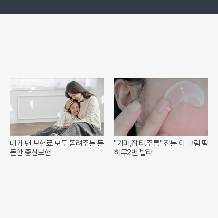
내가 낸 보험료 모두 돌려주는 든
"기미,잡티,주름" 잡는 이 크림 딱
든한 종신보험
하루2번 발라