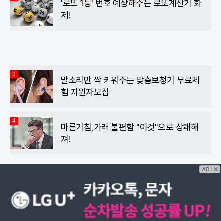
'로또 1등' 번호 예상해주는 로또계산기 화
제!
3
말소리만 싹 키워주는 맞춤보청기 무료체
험 지원자모집
4
마른기침,가래 불편함 "이것"으로 상쾌해
져!