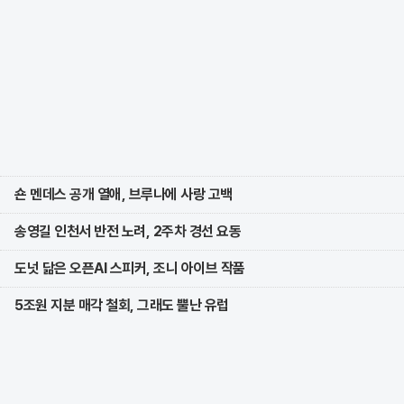
숀 멘데스 공개 열애, 브루나에 사랑 고백
송영길 인천서 반전 노려, 2주차 경선 요동
도넛 닮은 오픈AI 스피커, 조니 아이브 작품
5조원 지분 매각 철회, 그래도 뿔난 유럽