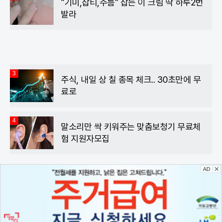
"기미,잡티,주름" 잡는 이 크림 딱 하루2번
발라
3
주식, 내일 상 칠 종목 체크.. 30초만에 무
료로
4
말소리만 싹 키워주는 맞춤보청기 무료체
험 지원자모집