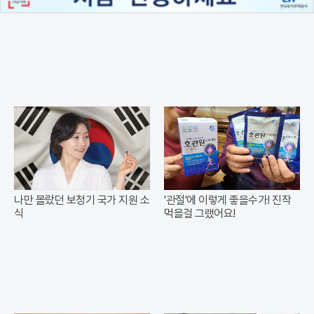
나만 몰랐던 보청기 국가 지원 소
'관절'에 이렇게 좋을수가! 진작
식
먹을걸 그랬어요!