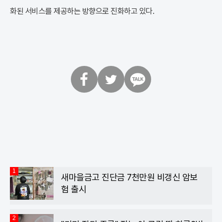
화된 서비스를 제공하는 방향으로 진화하고 있다.
페
트
카
이
위
카
스
터
오
북
톡
1
새마을금고 진단금 7천만원 비갱신 암보
험 출시
2