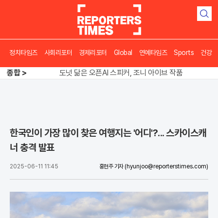
검
색
정치타임즈
사회리포터
경제리포터
Global
연예타임즈
Sports
건강
송영길 인천서 반전 노려, 2주차 경선 요동
종합 >
도넛 닮은 오픈AI 스피커, 조니 아이브 작품
아파트 방에서 들린 쉭쉭 소리‥코브라였다
송영길 인천서 반전 노려, 2주차 경선 요동
한국인이 가장 많이 찾은 여행지는 '어디'?... 스카이스캐
너 충격 발표
2025-06-11 11:45
홍현주 기자
(hyunjoo@reporterstimes.com)