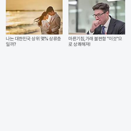
나는 대한민국 상위 몇% 상류층
마른기침,가래 불편함 "이것"으
일까?
로 상쾌해져!