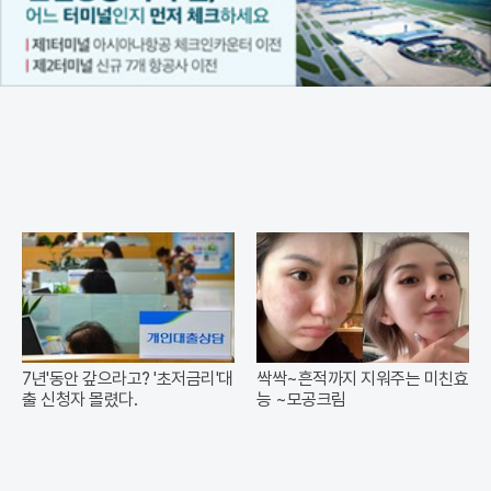
7년'동안 갚으라고? '초저금리'대
싹싹~흔적까지 지워주는 미친효
출 신청자 몰렸다.
능 ~모공크림