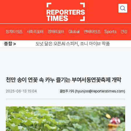
검
색
정치타임즈
사회리포터
경제리포터
Global
연예타임즈
Sports
건강
송영길 인천서 반전 노려, 2주차 경선 요동
종합 >
도넛 닮은 오픈AI 스피커, 조니 아이브 작품
아파트 방에서 들린 쉭쉭 소리‥코브라였다
송영길 인천서 반전 노려, 2주차 경선 요동
천만 송이 연꽃 속 카누 즐기는 부여서동연꽃축제 개막
2025-06-13 15:04
홍현주 기자
(hyunjoo@reporterstimes.com)