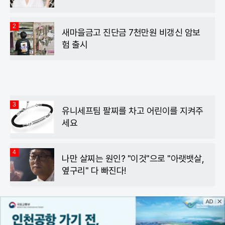
2
새마을금고 진단금 7천만원 비갱신 암보
험 출시
3
유니세프팀 팔찌를 차고 어린이를 지켜주
세요
4
나만 살찌는 원인? "이것"으로 "아랫뱃살,
옆구리" 다 빠진다!