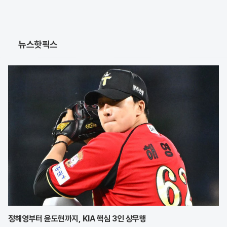
뉴스핫픽스
정해영부터 윤도현까지, KIA 핵심 3인 상무행