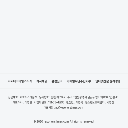
리포터스타임즈소개
기사제공
불편신고
이메일무단수집거부
인터넷신문 윤리강령
신문제호 : 리포터스타임즈
등록번호 : 인천 아01657
주소 : 인천광역시 남동구 함박뫼로347번길 43
대표이사 : 이영민
사업자번호 : 131-33-45935
편집인 : 최영옥
청소년보호책임자 : 박영진
대표메일 : ad@reporterstimes.com
© 2020 reporterstimes.com All rights reserved.