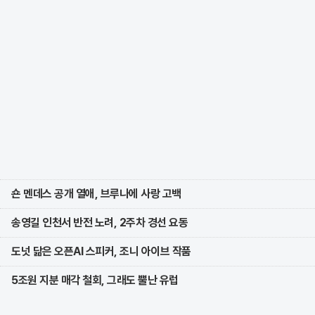
숀 멘데스 공개 열애, 브루나에 사랑 고백
송영길 인천서 반전 노려, 2주차 경선 요동
도넛 닮은 오픈AI 스피커, 조니 아이브 작품
5조원 지분 매각 철회, 그래도 뿔난 유럽