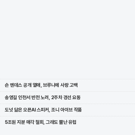
숀 멘데스 공개 열애, 브루나에 사랑 고백
송영길 인천서 반전 노려, 2주차 경선 요동
도넛 닮은 오픈AI 스피커, 조니 아이브 작품
5조원 지분 매각 철회, 그래도 뿔난 유럽