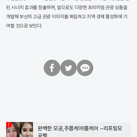
린 시너지 효과를 창출하며, 앞으로도 다양한 프리미엄 관광 상품을
개발해 부산의 고급 관광 이미지를 확립하고 지역 경제 활성화에 기
여할 것으로 보인다.
페
트
카
이
위
카
스
터
오
북
톡
1
완벽한 모공,주름케어!홈케어 ~리프팅모
공팩