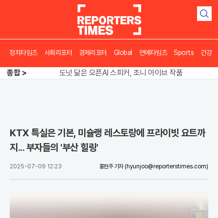
검
색
정치타임즈
사회리포터
경제리포터
Global
연예타임즈
Sports
건강
송영길 인천서 반전 노려, 2주차 경선 요동
도넛 닮은 오픈AI 스피커, 조니 아이브 작품
종합 >
아파트 방에서 들린 쉭쉭 소리‥코브라였다
송영길 인천서 반전 노려, 2주차 경선 요동
KTX 특실은 기본, 미슐랭 레스토랑에 프라이빗 요트까
지... 부자들의 '부산 힐링'
2025-07-09 12:23
홍현주 기자
(hyunjoo@reporterstimes.com)