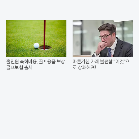
홀인원 축하비용, 골프용품 보상.
마른기침,가래 불편함 "이것"으
골프보험 출시
로 상쾌해져!