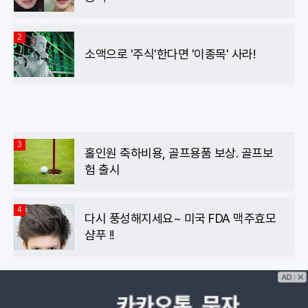
2
소액으로 '주식'한다면 '이종목' 사라!
3
홀인원 축하비용, 골프용품 보상. 골프보
험 출시
4
다시 풍성해지세요~ 미국 FDA 맥주효모
샴푸 !!