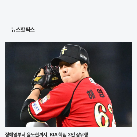
뉴스핫픽스
정해영부터 윤도현까지, KIA 핵심 3인 상무행