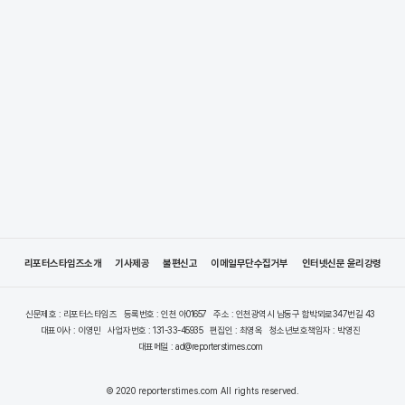
리포터스타임즈소개
기사제공
불편신고
이메일무단수집거부
인터넷신문 윤리강령
신문제호 : 리포터스타임즈
등록번호 : 인천 아01657
주소 : 인천광역시 남동구 함박뫼로347번길 43
대표이사 : 이영민
사업자번호 : 131-33-45935
편집인 : 최영옥
청소년보호책임자 : 박영진
대표메일 : ad@reporterstimes.com
© 2020 reporterstimes.com All rights reserved.