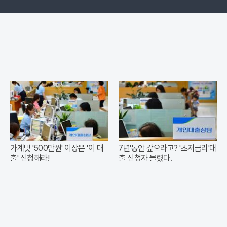
가계빚 '500만원' 이상은 '이 대
7년'동안 갚으라고? '초저금리'대
출' 신청해라!
출 신청자 몰렸다.