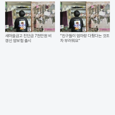
새마을금고 진단금 7천만원 비
“친구들이 엄마랑 다퉜다는 것조
갱신 암보험 출시
차 부러워요”