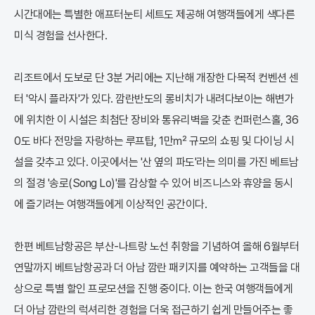
시간대에는 특별한 애프터눈티 세트도 제공해 여행객들에게 색다른
미식 경험을 선사한다.
리조트에서 도보로 단 3분 거리에는 지난해 개장한 다목적 컨벤션 센
터 '악시 플라자'가 있다. 깜란반도의 롱비치가 내려다보이는 해변가
에 위치한 이 시설은 최첨단 장비와 통유리벽을 갖춘 컨퍼런스홀, 36
0도 바다 전망을 자랑하는 루프탑, 1만㎡ 규모의 쇼핑 및 다이닝 시
설을 갖추고 있다. 이곳에서는 '산 옆의 파도'라는 의미를 가진 베트남
의 절경 '송로(Song Lo)'를 감상할 수 있어 비즈니스와 휴양을 동시
에 즐기려는 여행객들에게 이상적인 공간이다.
한편 베트남항공은 부산-나트랑 노선 취항을 기념하여 올해 6월부터
연말까지 베트남항공과 더 아남 깜란 패키지를 예약하는 고객들을 대
상으로 특별 할인 프로모션을 진행 중이다. 이는 한국 여행객들에게
더 아남 깜란의 럭셔리한 경험을 더욱 접근하기 쉽게 만들어주는 좋