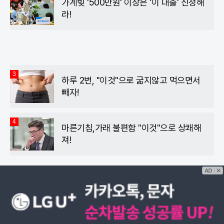
가계빚 '500만원' 이상은 '이 대출' 신청해
라!
3
하루 2번, "이것"으로 굶지않고 먹으면서
빼자!
4
마른기침,가래 불편함 "이것"으로 상쾌해
져!