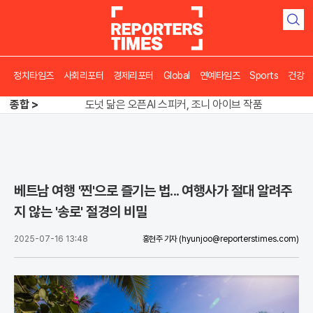
검
색
정치타임즈
사회리포터
경제리포터
Global
연예타임즈
Sports
건강
송영길 인천서 반전 노려, 2주차 경선 요동
종합 >
도넛 닮은 오픈AI 스피커, 조니 아이브 작품
아파트 방에서 들린 쉭쉭 소리‥코브라였다
송영길 인천서 반전 노려, 2주차 경선 요동
베트남 여행 '찐'으로 즐기는 법... 여행사가 절대 알려주
지 않는 '송로' 절경의 비밀
2025-07-16 13:48
홍현주 기자
(hyunjoo@reporterstimes.com)