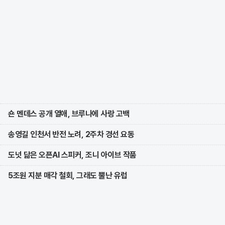
숀 멘데스 공개 열애, 브루나에 사랑 고백
송영길 인천서 반전 노려, 2주차 경선 요동
도넛 닮은 오픈AI 스피커, 조니 아이브 작품
5조원 지분 매각 철회, 그래도 뿔난 유럽