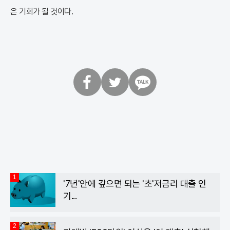
은 기회가 될 것이다.
페
트
카
이
위
카
스
터
오
북
톡
1
'7년'안에 갚으면 되는 '초'저금리 대출 인
기...
2