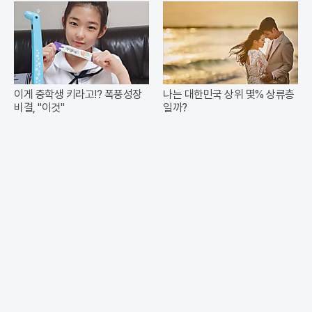
이게 중학생 키라고!? 폭풍성장
나는 대한민국 상위 몇% 상류층
비결, "이것"
일까?