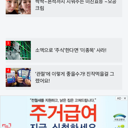
싹싹~흔적까지 지워주는 미친효능 ~모공
크림
3
소액으로 '주식'한다면 '이종목' 사라!
4
'관절'에 이렇게 좋을수가! 진작먹을걸 그
랬어요!