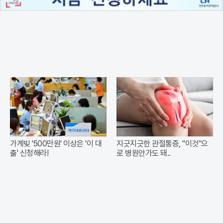
가계빚 '500만원' 이상은 '이 대
지긋지긋한 관절통증, "이것"으
출' 신청해라!
로 병원안가도 돼..