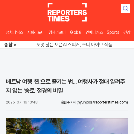
검
색
정치타임즈
사회리포터
경제리포터
Global
연예타임즈
Sports
건강
송영길 인천서 반전 노려, 2주차 경선 요동
도넛 닮은 오픈AI 스피커, 조니 아이브 작품
종합 >
아파트 방에서 들린 쉭쉭 소리‥코브라였다
송영길 인천서 반전 노려, 2주차 경선 요동
베트남 여행 '찐'으로 즐기는 법... 여행사가 절대 알려주
지 않는 '송로' 절경의 비밀
2025-07-16 13:48
홍현주 기자
(hyunjoo@reporterstimes.com)