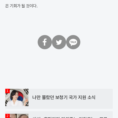
은 기회가 될 것이다.
페
트
카
이
위
카
스
터
오
북
톡
1
나만 몰랐던 보청기 국가 지원 소식
2