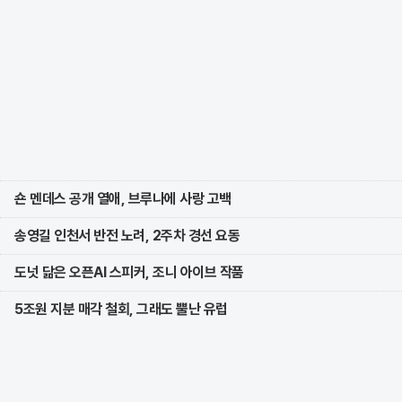
숀 멘데스 공개 열애, 브루나에 사랑 고백
송영길 인천서 반전 노려, 2주차 경선 요동
도넛 닮은 오픈AI 스피커, 조니 아이브 작품
5조원 지분 매각 철회, 그래도 뿔난 유럽