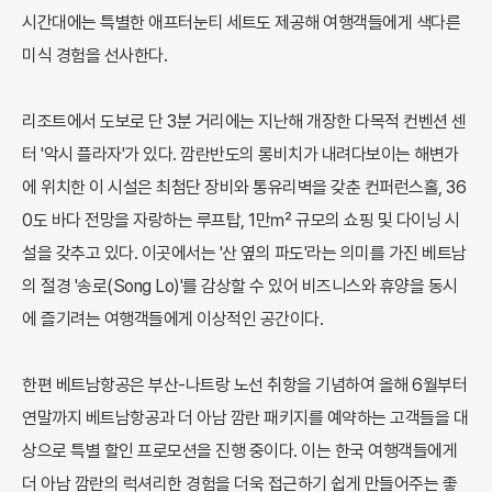
시간대에는 특별한 애프터눈티 세트도 제공해 여행객들에게 색다른
미식 경험을 선사한다.
리조트에서 도보로 단 3분 거리에는 지난해 개장한 다목적 컨벤션 센
터 '악시 플라자'가 있다. 깜란반도의 롱비치가 내려다보이는 해변가
에 위치한 이 시설은 최첨단 장비와 통유리벽을 갖춘 컨퍼런스홀, 36
0도 바다 전망을 자랑하는 루프탑, 1만㎡ 규모의 쇼핑 및 다이닝 시
설을 갖추고 있다. 이곳에서는 '산 옆의 파도'라는 의미를 가진 베트남
의 절경 '송로(Song Lo)'를 감상할 수 있어 비즈니스와 휴양을 동시
에 즐기려는 여행객들에게 이상적인 공간이다.
한편 베트남항공은 부산-나트랑 노선 취항을 기념하여 올해 6월부터
연말까지 베트남항공과 더 아남 깜란 패키지를 예약하는 고객들을 대
상으로 특별 할인 프로모션을 진행 중이다. 이는 한국 여행객들에게
더 아남 깜란의 럭셔리한 경험을 더욱 접근하기 쉽게 만들어주는 좋