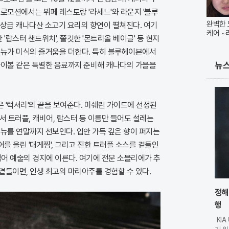
로모션에서는 뷔페 레스토랑 '라세느'와 라운지 '블루
완벽한 
최상급 캐나다산 소고기 요리의 향연이 펼쳐진다. 여기
케어 
 '랍스터 샌드위치', 쫄깃한 '몬트리올 베이글' 등 현지
메뉴가 미식의 즐거움을 더한다. 특히 블루헤이븐에서
뉴
하이볼 같은 특별한 음료까지 준비해 캐나다의 가을을
 '럭셔리'의 끝을 보여준다. 미쉐린 가이드에 선정된
서 트러플, 캐비어, 랍스터 등 이름만 들어도 설레는
 메뉴를 연말까지 선보인다. 입안 가득 깊은 향이 퍼지는
비어를 올린 '대게찜', 그리고 진한 트러플 소스를 곁들인
넘어 예술의 경지에 이른다. 여기에 전문 소믈리에가 추
곁들이면, 인생 최고의 마리아주를 경험할 수 있다.
정해
행
KI