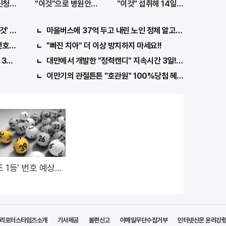
 신청해
"이것"으로 병원안가
"이것" 섭취해 14일만
도 돼..
에 완화
것' 먹자마자..바로
마을버스에 37억 두고 내린 노인 정체 알고보니..!
호 6자리 모두 유출...관계자 실수로 "비상"!
"빠진 치아" 더 이상 방치하지 마세요!!
3가지!!
대만에서 개발한 "정력캔디" 지속시간 3일! 충격!
이만기의 관절튼튼 "호관원" 100%당첨 혜택 난리나!!
또 1등' 번호 예상해
 로또계산기 화제!
리포터스타임즈소개
기사제공
불편신고
이메일무단수집거부
인터넷신문 윤리강