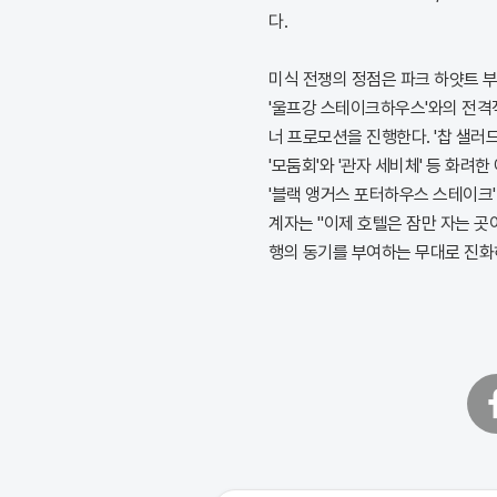
다.
미식 전쟁의 정점은 파크 하얏트 
'울프강 스테이크하우스'와의 전격적
너 프로모션을 진행한다. '찹 샐러드
'모둠회'와 '관자 세비체' 등 화
'블랙 앵거스 포터하우스 스테이크'
계자는 "이제 호텔은 잠만 자는 곳
행의 동기를 부여하는 무대로 진화
페
이
스
북