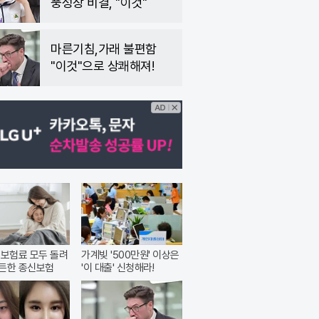
풍성장 비결, "이것"
마른기침,가래 불편함
"이것"으로 상쾌해져!
 보험료 모두 돌려
가계빚 '500만원' 이상은
든한 종신보험
'이 대출' 신청해라!