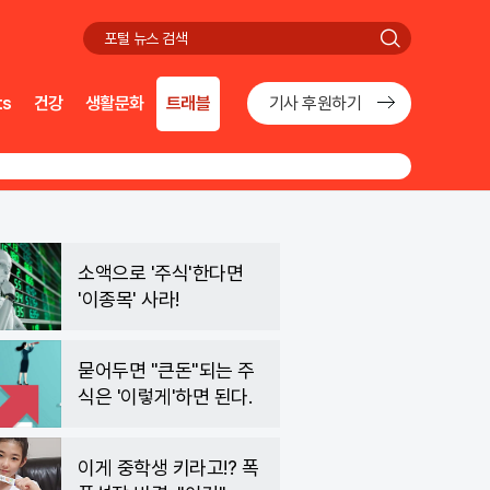
검
색
ts
건강
생활문화
트래블
기사 후원하기
소액으로 '주식'한다면
'이종목' 사라!
묻어두면 "큰돈"되는 주
식은 '이렇게'하면 된다.
이게 중학생 키라고!? 폭