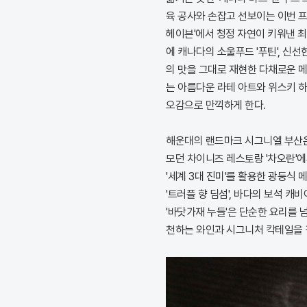
육 공사와 손잡고 선보이는 이번 프
헤이븐'에서 청정 자연이 키워낸 
에 캐나다의 소울푸드 '푸틴', 신선한
의 맛을 그대로 재현한 다채로운 
는 아름다운 라테 아트와 위스키 
오감으로 만끽하게 한다.
해운대의 랜드마크 시그니엘 부산은
모던 차이니즈 레스토랑 '차오란'에
'세계 3대 진미'를 활용한 광둥식
'트러플 향 딤섬', 바다의 보석 캐
'바닷가재 누들'은 단순한 요리를 
천하는 와인과 시그니처 칵테일을 