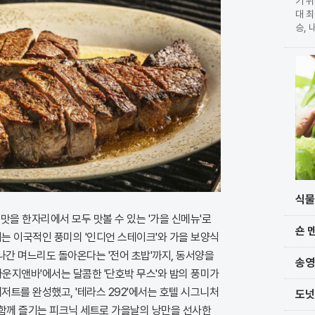
기 위
대 최
승, 
확정 
가 
단과
식물
맛을 한자리에서 모두 맛볼 수 있는 '가을 신메뉴'로
숀 
서는 이국적인 풍미의 '인디언 스테이크'와 가을 보양식
 나간 며느리도 돌아온다는 '전어 초밥'까지, 동서양을
송영
라운지앤바'에서는 달콤한 '단호박 무스'와 밤의 풍미가
디저트를 완성했고, '테라스 292'에서는 호텔 시그니처
도넛
을 함께 즐기는 피크닉 세트로 가을날의 낭만을 선사한