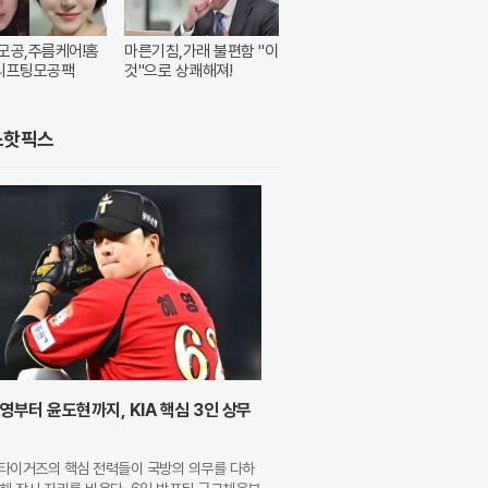
모공,주름케어!홈
마른기침,가래 불편함 "이
~리프팅모공팩
것"으로 상쾌해져!
스핫픽스
영부터 윤도현까지, KIA 핵심 3인 상무
A 타이거즈의 핵심 전력들이 국방의 의무를 다하