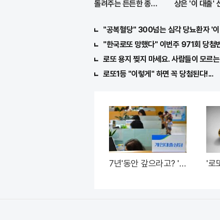
돌려주는 든든한 종신
상은 '이 대출'
보험
라!
"공복혈당" 300넘는 심각 당뇨환자 '이
"한국로또 망했다" 이번주 971회 당첨번
로또 용지 찢지 마세요. 사람들이 모르는 
로또1등 "이렇게" 하면 꼭 당첨된다!...
7년'동안 갚으라고? '초
'로
저금리'대출 신청자 몰
주는
렸다.