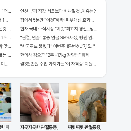
 1억지원!
인천 부평 집값 서울보다 비싸질것..이유는?
 1억지원!
집에서 5분만 "이것"해라! 피부개선 효과가 바로 나타난다!!
질것..이유는?
현재 국내 주식시장 "이것"최고치 경신...당장 매수해라!!
1위종목..."충격"
"관절, 연골" 통증 연골 99%재생, 병원 안가도돼... "충격"
 맞아..
"한국로또 뚫렸다" 이번주 1등번호.."7,15…"
는 비밀! "뒷면 비추면 번호 보인다!?"
한의사 김오곤 "2주 -17kg 감량법" 화제!
, 이것으로 인생역전
월3천만원 수입 가져가는 '이 자격증' 지원자 몰려!
원' 이
지긋지긋한 관절통증,
찌릿찌릿 관절통증,