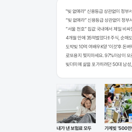
"빚 없애라" 신용등급 상관없이 정부서
“빚 없애라” 신용등급 상관없이 정부서
“서울 천호” 집값 국내에서 제일 비싸
4개월 만에 35억벌었다!! 주식, 순매도 
도박빚 10억 여배우K양 '이것'후 돈벼락
로또용지 찢지마세요. 97%이상이 모르
빚더미에 삶을 포가히려던 50대 남성
내가 낸 보험료 모두
가계빚 '500만