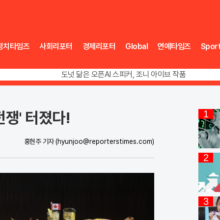
정치타임즈
사회리포터
경제리포터
Global
연예타임즈
Spor
송영길 인천서 반전 노려, 2주차 경선 요동
도넛 닮은 오픈AI 스피커, 조니 아이브 작품
아파트 방에서 들린 쉭쉭 소리‥코브라였다
송영길 인천서 반전 노려, 2주차 경선 요동
전쟁' 터졌다!
1
홍현주 기자
(hyunjoo@reporterstimes.com)
2
3