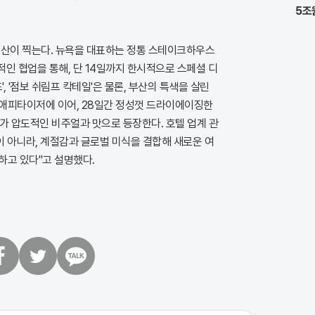
5조
부산이 찍는다. 뉴욕을 대표하는 정통 스테이크하우스
인 협업을 통해, 단 14일까지 한시적으로 스페셜 디
', '점보 쉬림프 칵테일'은 물론, 부산의 특색을 살린
려한 애피타이저에 이어, 28일간 정성껏 드라이에이징한
가 압도적인 비주얼과 맛으로 등장한다. 호텔 업계 관
이 아니라, 계절감과 글로벌 미식을 결합해 새로운 여
하고 있다"고 설명했다.
트
카
위
카
터
오
톡