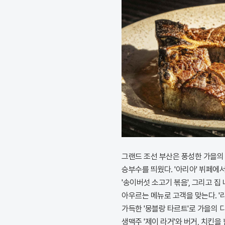
그랜드 조선 부산은 풍성한 가을의 
승부수를 띄웠다. '아리아' 뷔페에
'송이버섯 소고기 볶음', 그리고 집
아우르는 메뉴로 고객을 맞는다. '
가득한 '몽블랑 타르트'로 가을의 
생맥주 '제이 라거'와 버거, 치킨