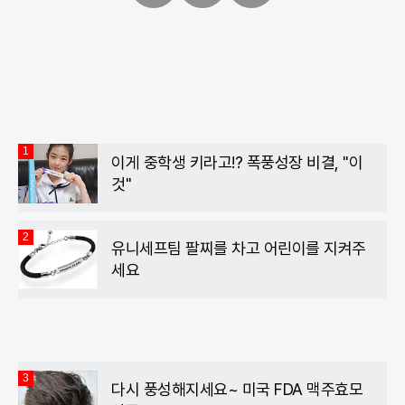
페
트
카
이
위
카
스
터
오
북
톡
1
이게 중학생 키라고!? 폭풍성장 비결, "이
것"
2
유니세프팀 팔찌를 차고 어린이를 지켜주
세요
3
다시 풍성해지세요~ 미국 FDA 맥주효모