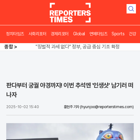
검
색
정치타임즈
사회리포터
경제리포터
Global
연예타임즈
Sports
건강
오뚜기·비비고 면 전쟁, 폭염 특수에 매출 껑충
"징벌적 과세 없다" 정부, 공급 중심 기조 확정
종합 >
폭염·가뭄 이중고, 이 대통령 "취약계층 끝까지 보호"
오뚜기·비비고 면 전쟁, 폭염 특수에 매출 껑충
판다부터 궁궐 야경까지! 이번 추석엔 '인생샷' 남기러 떠
나자
2025-10-02 15:40
홍현주 기자
(hyunjoo@reporterstimes.com)