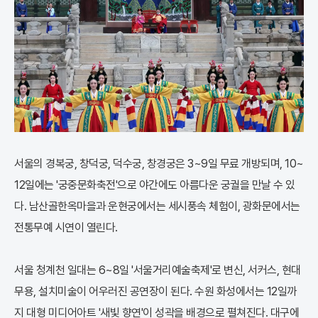
서울의 경복궁, 창덕궁, 덕수궁, 창경궁은 3~9일 무료 개방되며, 10~
12일에는 '궁중문화축전'으로 야간에도 아름다운 궁궐을 만날 수 있
다. 남산골한옥마을과 운현궁에서는 세시풍속 체험이, 광화문에서는
전통무예 시연이 열린다.
서울 청계천 일대는 6~8일 '서울거리예술축제'로 변신, 서커스, 현대
무용, 설치미술이 어우러진 공연장이 된다. 수원 화성에서는 12일까
지 대형 미디어아트 '새빛 향연'이 성곽을 배경으로 펼쳐진다. 대구에