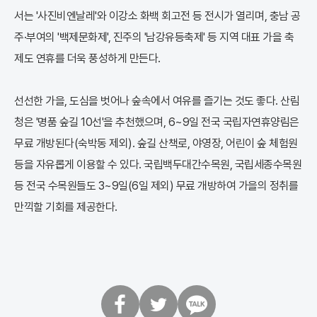
서는 '사진비엔날레'와 이강소 화백 회고전 등 전시가 열리며, 충남 공
주·부여의 '백제문화제', 진주의 '남강유등축제' 등 지역 대표 가을 축
제도 연휴를 더욱 풍성하게 만든다.
선선한 가을, 도심을 벗어나 숲속에서 여유를 즐기는 것도 좋다. 산림
청은 '명품 숲길 10선'을 추천했으며, 6~9일 전국 국립자연휴양림은
무료 개방된다(숙박동 제외). 숲길 산책로, 야영장, 어린이 숲 체험원
등을 자유롭게 이용할 수 있다. 국립백두대간수목원, 국립세종수목원
등 전국 수목원들도 3~9일(6일 제외) 무료 개방하여 가을의 정취를
만끽할 기회를 제공한다.