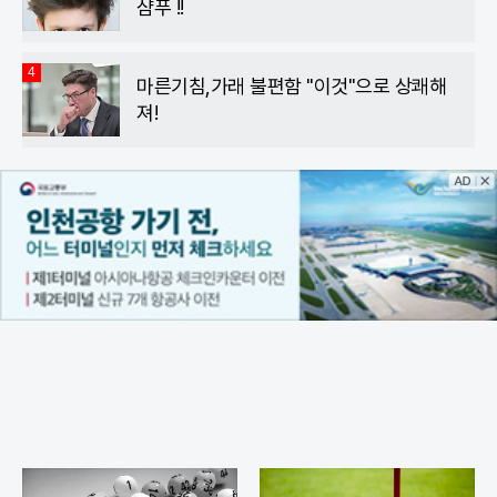
샴푸 !!
4
마른기침,가래 불편함 "이것"으로 상쾌해
져!