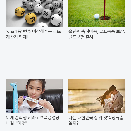
'로또 1등' 번호 예상해주는 로또
홀인원 축하비용, 골프용품 보상.
계산기 화제!
골프보험 출시
이게 중학생 키라고!? 폭풍성장
나는 대한민국 상위 몇% 상류층
비결, "이것"
일까?