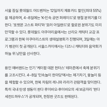
서울 잠실 롯데월드 어드벤처는 12일까지 제휴카드 할인(최대 55%)
을 제공하며, 4~8일에는 'K-민속 공연 퍼레이드'로 명절 분위기를 더
한다. '포켓몬 고스트 파티'와 '호러 아일랜드'로 할로윈 분위기도 미리
만끽할 수 있다. 롯데월드 아쿠아리움에서는 산리오 캐릭터 교감 프
로그램과 한복 아쿠아리스트의 생태설명회가 진행되며, 3일에는 아
기 펭귄이 첫 공개된다. 서울스카이에서는 디즈니 캐릭터와 음악회가
하늘 위 낭만을 선사한다.
용인 에버랜드는 인기 '케이팝 데몬 헌터스' 테마존에서 축제 분위기
를 고조시킨다. 4~8일 '민속놀이 한마당'에서는 제기차기, 윷놀이 등
을 체험할 수 있으며, 한복 차림의 레니와 라라가 관람객을 맞이한다.
특히 국내 탄생 쌍둥이 판다 루이바오·후이바오의 새 보금자리 '판다
세컨드하우스'가 공개되며, 한정판 굿즈도 판매된다.