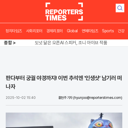
검
색
정치타임즈
사회리포터
경제리포터
Global
연예타임즈
Sports
건강
송영길 인천서 반전 노려, 2주차 경선 요동
종합 >
도넛 닮은 오픈AI 스피커, 조니 아이브 작품
아파트 방에서 들린 쉭쉭 소리‥코브라였다
송영길 인천서 반전 노려, 2주차 경선 요동
판다부터 궁궐 야경까지! 이번 추석엔 '인생샷' 남기러 떠
나자
2025-10-02 15:40
홍현주 기자
(hyunjoo@reporterstimes.com)