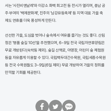
서는 '사진비엔날레'와 이강소 화백 회고전 등 전시가 열리며, 충남 공
주·부여의 '백제문화제', 진주의 '남강유등축제' 등 지역 대표 가을 축
제도 연휴를 더욱 풍성하게 만든다.
선선한 가을, 도심을 벗어나 숲속에서 여유를 즐기는 것도 좋다. 산림
청은 '명품 숲길 10선'을 추천했으며, 6~9일 전국 국립자연휴양림은
무료 개방된다(숙박동 제외). 숲길 산책로, 야영장, 어린이 숲 체험원
등을 자유롭게 이용할 수 있다. 국립백두대간수목원, 국립세종수목원
등 전국 수목원들도 3~9일(6일 제외) 무료 개방하여 가을의 정취를
만끽할 기회를 제공한다.