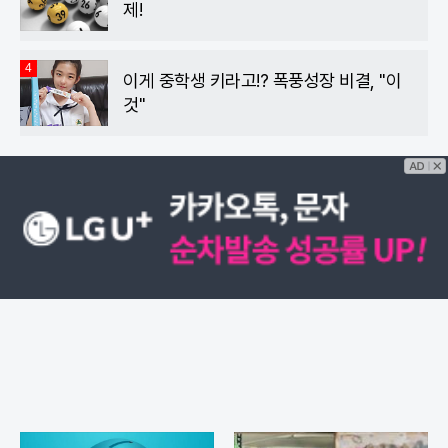
제!
4
이게 중학생 키라고!? 폭풍성장 비결, "이
것"