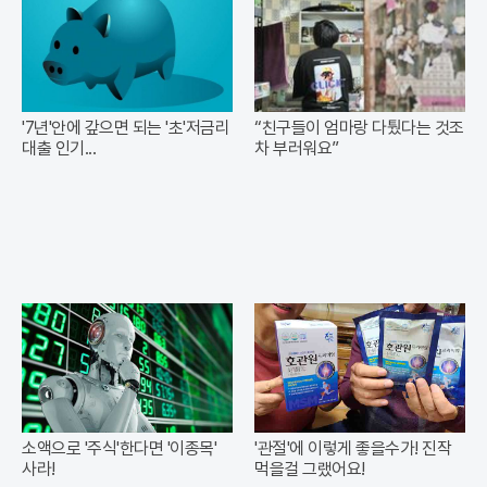
'7년'안에 갚으면 되는 '초'저금리
“친구들이 엄마랑 다퉜다는 것조
대출 인기...
차 부러워요”
소액으로 '주식'한다면 '이종목'
'관절'에 이렇게 좋을수가! 진작
사라!
먹을걸 그랬어요!