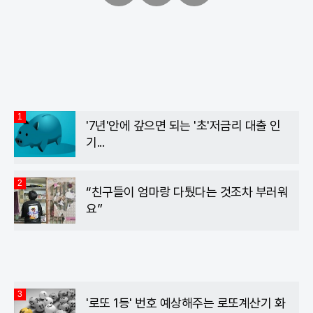
페
트
카
이
위
카
스
터
오
북
톡
1
'7년'안에 갚으면 되는 '초'저금리 대출 인
기...
2
“친구들이 엄마랑 다퉜다는 것조차 부러워
요”
3
'로또 1등' 번호 예상해주는 로또계산기 화