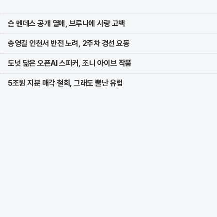
숀 멘데스 공개 열애, 브루나에 사랑 고백
송영길 인천서 반전 노려, 2주차 경선 요동
도넛 닮은 오픈AI 스피커, 조니 아이브 작품
5조원 지분 매각 철회, 그래도 뿔난 유럽