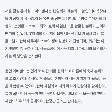
서울 잠실 롯데월드 어드벤처는 12일까지 제휴카드 할인(최대 55%)
을 제공하며, 4~8일에는 'K-민속 공연 퍼레이드'로 명절 분위기를 더
한다. '포켓몬 고스트 파티'와 '호러 아일랜드'로 할로윈 분위기도 미리
만끽할 수 있다. 롯데월드 아쿠아리움에서는 산리오 캐릭터 교감 프
로그램과 한복 아쿠아리스트의 생태설명회가 진행되며, 3일에는 아
기 펭귄이 첫 공개된다. 서울스카이에서는 디즈니 캐릭터와 음악회가
하늘 위 낭만을 선사한다.
용인 에버랜드는 인기 '케이팝 데몬 헌터스' 테마존에서 축제 분위기
를 고조시킨다. 4~8일 '민속놀이 한마당'에서는 제기차기, 윷놀이 등
을 체험할 수 있으며, 한복 차림의 레니와 라라가 관람객을 맞이한다.
특히 국내 탄생 쌍둥이 판다 루이바오·후이바오의 새 보금자리 '판다
세컨드하우스'가 공개되며, 한정판 굿즈도 판매된다.