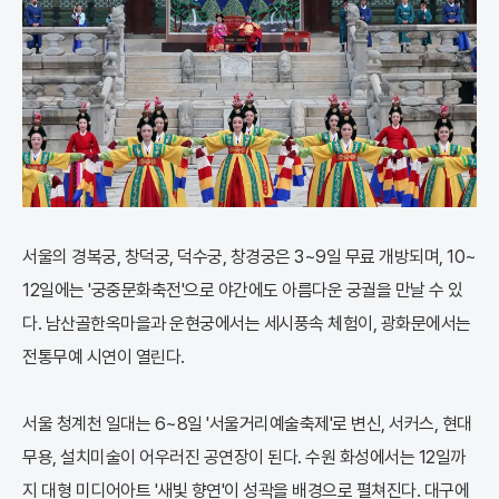
서울의 경복궁, 창덕궁, 덕수궁, 창경궁은 3~9일 무료 개방되며, 10~
12일에는 '궁중문화축전'으로 야간에도 아름다운 궁궐을 만날 수 있
다. 남산골한옥마을과 운현궁에서는 세시풍속 체험이, 광화문에서는
전통무예 시연이 열린다.
서울 청계천 일대는 6~8일 '서울거리예술축제'로 변신, 서커스, 현대
무용, 설치미술이 어우러진 공연장이 된다. 수원 화성에서는 12일까
지 대형 미디어아트 '새빛 향연'이 성곽을 배경으로 펼쳐진다. 대구에