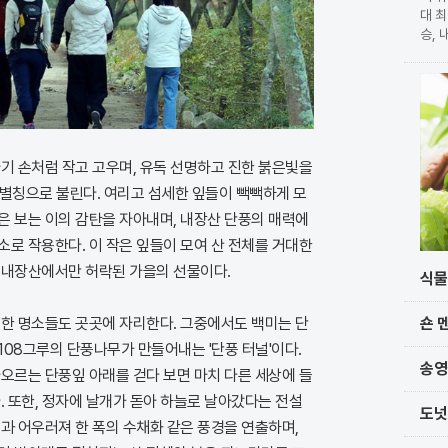
대 최
승, 
확정 
가 
단과
기 손처럼 작고 고우며, 유독 선명하고 진한 붉은빛을
 별칭으로 불린다. 여리고 섬세한 잎들이 빽빽하게 모
은 보는 이의 감탄을 자아내며, 내장산 단풍의 매력에
로 작용한다. 이 작은 잎들이 모여 산 전체를 거대한
 내장산에서만 허락된 가을의 선물이다.
식물
숀 
위한 명소들도 곳곳에 자리한다. 그중에서도 백미는 단
08그루의 단풍나무가 만들어내는 '단풍 터널'이다.
송영
오르는 단풍잎 아래를 걷다 보면 마치 다른 세상에 들
. 또한, 정자에 날개가 돋아 하늘로 날아갔다는 전설
도넛
과 어우러져 한 폭의 수채화 같은 풍경을 연출하며,