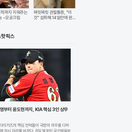
흔적까지 지워주는
찌릿찌릿 관절통증, "이
능 ~모공크림
것" 섭취해 14일만에 완
화
스핫픽스
영부터 윤도현까지, KIA 핵심 3인 상무
A 타이거즈의 핵심 전력들이 국방의 의무를 다하
해 잠시 자리를 비운다. 6일 발표된 국군체육부