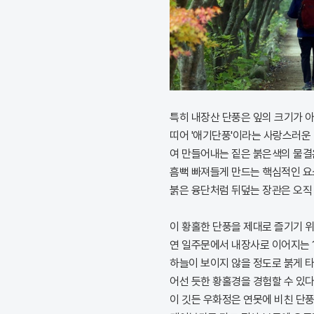
특히 내장산 단풍은 잎의 크기가 아
띠어 '애기단풍'이라는 사랑스러운
여 만들어내는 짙은 붉은색의 물결
흠뻑 빠져들게 만드는 핵심적인 요소
붉은 융단처럼 뒤덮는 장관은 오직
이 황홀한 단풍을 제대로 즐기기 
연 일주문에서 내장사로 이어지는 1
하늘이 보이지 않을 정도로 붉게 타
어선 듯한 황홀경을 경험할 수 있다
이 깃든 우화정은 연못에 비친 단풍