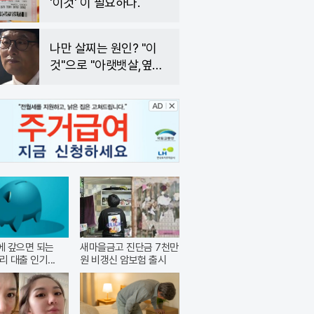
'이것' 이 필요하다.
나만 살찌는 원인? "이
것"으로 "아랫뱃살,옆구
리" 다 빠진다!
안에 갚으면 되는
새마을금고 진단금 7천만
리 대출 인기...
원 비갱신 암보험 출시