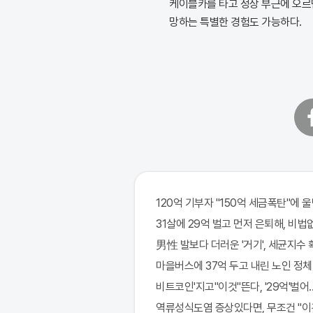
케이블카를 타고 정상 부근에 오르
망하는 특별한 경험도 가능하다.
페
이
스
북
120억 기부자 "150억 세금폭탄"에 울면
31살에 29억 벌고 먼저 은퇴해, 비법
男性 발보다 더러운 '거기', 세균지수 
마을버스에 37억 두고 내린 노인 정체 
비트코인'지고"이것"뜬다, '29억'벌어.
역류성식도염 증상있다면, 무조건 "이