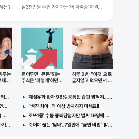
이유는?
월3천만원 수입 가져가는 '이 자격증' 지원자 몰려!
워주는
묻어두면 "큰돈"되는
하루 2번, "이것"으로
료체험
주식은 '이렇게'하면
굶지않고 먹으면서 빼
된다.
자!
1억지원!
폐섬유화 환자 98% 공통된 습관 밝혀져…충격
인해보니..충격!
"빠진 치아" 더 이상 방치하지 마세요!!
쏙 빠져…
로또1등' 수동 중복당첨자만 벌써 19명째 나왔다.
과가 바로 나타난다!!
죽어야 끊는 '담배'..7일만에 "금연 비법" 밝혀져 충격!