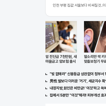
인천 부평 집값 서울보다 비싸질것..
암 진단금 7천만원, 새
말소리만 싹 키
마을금고 암보험 출시
맞춤보청기 무
지원자모집
"빚 없애라" 신용등급 상관없이 정부서 
男性 발보다 더러운 '거기', 세균지수 확
내장지방,원인은 비만균! '이것'하고 쏙
집에서 5분만 "이것"해라! 피부개선 효