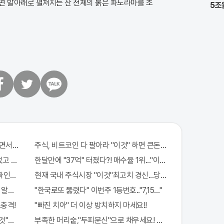
면 발아래로 펼쳐지는 산 전체의 붉은 파노라마를 조
5조
트
카
위
카
터
오
톡
서 한 말이..!
주식, 비트코인 다 팔아라 "이것" 하면 큰돈 번다!
없고 규칙만 지켰다!
한달만에 "37억" 터졌다?! 매수율 1위..."이종목" 당장사라!
확인해보니..충격!
현재 국내 주식시장 "이것"최고치 경신...당장 매수해라!!
알고보니..!
"한국로또 뚫렸다" 이번주 1등번호.."7,15…"
.충격!
"빠진 치아" 더 이상 방치하지 마세요!!
것"의심하세요. 간단치료법 나왔다!
부족한 머리숱,"두피문신"으로 채우세요! 글로웰의원 의)96837