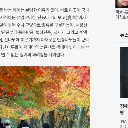
 받는 데에는 분명한 이유가 있다. 바로 이곳이 국내
싹싹~
미친효
 서식하는 유일무이한 '단풍나무의 보고(寶庫)'이기
잎의 갈래 수나 모양으로 종류를 구분하는데, 내장산
당단풍부터 좁은단풍, 털참단풍, 복자기, 그리고 수액
뉴
쇠, 신나무에 이르기까지 다채로운 단풍나무들이 군락
 지닌 나무들이 저마다의 붉은색을 뽐내며 빚어내는 색
 낼 수 없는 깊이와 화려함을 자아낸다.
정해
행
KI
기 위