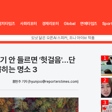
정치타임즈
사회리포터
경제리포터
Global
연예타임즈
Spor
송영길 인천서 반전 노려, 2주차 경선 요동
도넛 닮은 오픈AI 스피커, 조니 아이브 작품
아파트 방에서 들린 쉭쉭 소리‥코브라였다
송영길 인천서 반전 노려, 2주차 경선 요동
기 안 들르면 '헛걸음'…단
1
꼽히는 명소 3
2
홍현주 기자
(hyunjoo@reporterstimes.com)
3