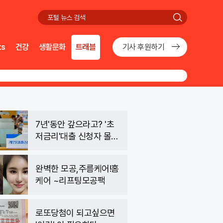
검
색
ts
건강
생활문화
트래블
기사 후원하기
7년'동안 갚으라고? '초
저금리'대출 신청자 몰렸
다.
완벽한 모공,주름케어!홈
케어 ~리프팅모공팩
로또당첨이 되고싶으면