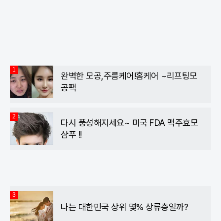
이
위
카
스
터
오
북
톡
1
완벽한 모공,주름케어!홈케어 ~리프팅모
공팩
2
다시 풍성해지세요~ 미국 FDA 맥주효모
샴푸 !!
3
나는 대한민국 상위 몇% 상류층일까?