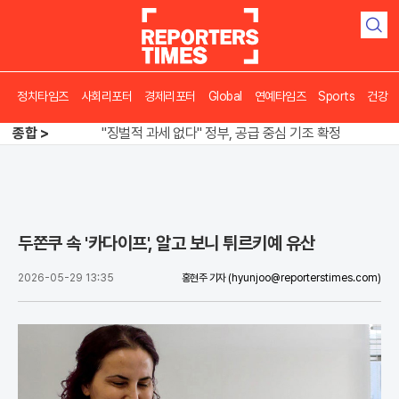
검
색
정치타임즈
사회리포터
경제리포터
Global
연예타임즈
Sports
건강
오뚜기·비비고 면 전쟁, 폭염 특수에 매출 껑충
"징벌적 과세 없다" 정부, 공급 중심 기조 확정
종합 >
폭염·가뭄 이중고, 이 대통령 "취약계층 끝까지 보호"
오뚜기·비비고 면 전쟁, 폭염 특수에 매출 껑충
두쫀쿠 속 '카다이프', 알고 보니 튀르키예 유산
2026-05-29 13:35
홍현주 기자
(hyunjoo@reporterstimes.com)