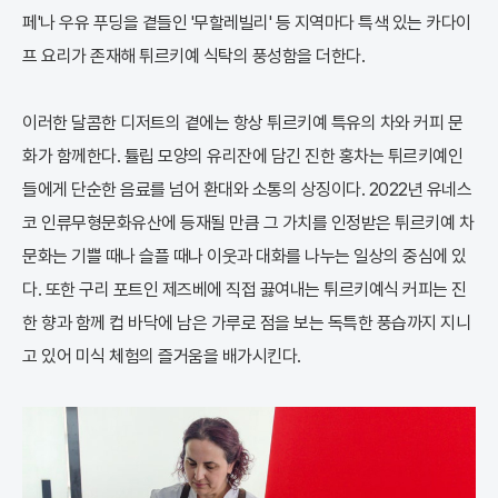
페'나 우유 푸딩을 곁들인 '무할레빌리' 등 지역마다 특색 있는 카다이
프 요리가 존재해 튀르키예 식탁의 풍성함을 더한다.
이러한 달콤한 디저트의 곁에는 항상 튀르키예 특유의 차와 커피 문
화가 함께한다. 튤립 모양의 유리잔에 담긴 진한 홍차는 튀르키예인
들에게 단순한 음료를 넘어 환대와 소통의 상징이다. 2022년 유네스
코 인류무형문화유산에 등재될 만큼 그 가치를 인정받은 튀르키예 차
문화는 기쁠 때나 슬플 때나 이웃과 대화를 나누는 일상의 중심에 있
다. 또한 구리 포트인 제즈베에 직접 끓여내는 튀르키예식 커피는 진
한 향과 함께 컵 바닥에 남은 가루로 점을 보는 독특한 풍습까지 지니
고 있어 미식 체험의 즐거움을 배가시킨다.