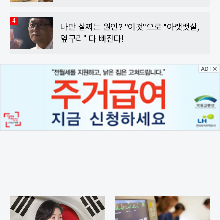
4
나만 살찌는 원인? "이것"으로 "아랫뱃살,
옆구리" 다 빠진다!