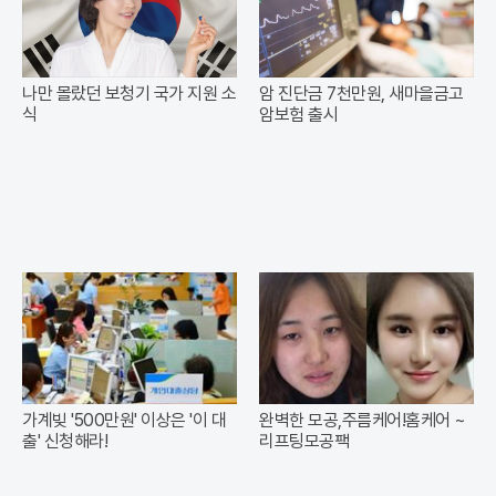
나만 몰랐던 보청기 국가 지원 소
암 진단금 7천만원, 새마을금고
식
암보험 출시
가계빚 '500만원' 이상은 '이 대
완벽한 모공,주름케어!홈케어 ~
출' 신청해라!
리프팅모공팩