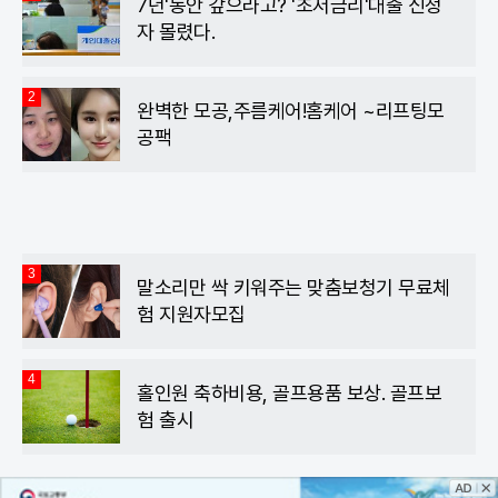
7년'동안 갚으라고? '초저금리'대출 신청
자 몰렸다.
2
완벽한 모공,주름케어!홈케어 ~리프팅모
공팩
3
말소리만 싹 키워주는 맞춤보청기 무료체
험 지원자모집
4
홀인원 축하비용, 골프용품 보상. 골프보
험 출시