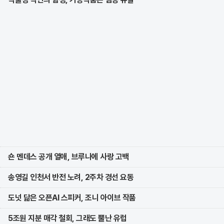
숀 멘데스 공개 열애, 브루나에 사랑 고백
송영길 인천서 반전 노려, 2주차 경선 요동
도넛 닮은 오픈AI 스피커, 조니 아이브 작품
5조원 지분 매각 철회, 그래도 뿔난 유럽