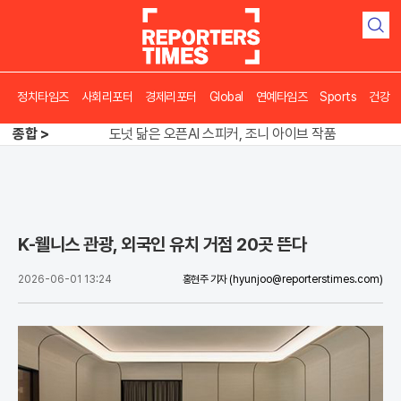
검
색
정치타임즈
사회리포터
경제리포터
Global
연예타임즈
Sports
건강
송영길 인천서 반전 노려, 2주차 경선 요동
종합 >
도넛 닮은 오픈AI 스피커, 조니 아이브 작품
아파트 방에서 들린 쉭쉭 소리‥코브라였다
송영길 인천서 반전 노려, 2주차 경선 요동
K-웰니스 관광, 외국인 유치 거점 20곳 뜬다
2026-06-01 13:24
홍현주 기자
(hyunjoo@reporterstimes.com)