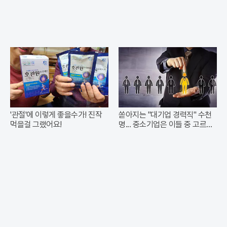
'관절'에 이렇게 좋을수가! 진작
쏟아지는 "대기업 경력직" 수천
먹을걸 그랬어요!
명... 중소기업은 이들 중 고르면
돼