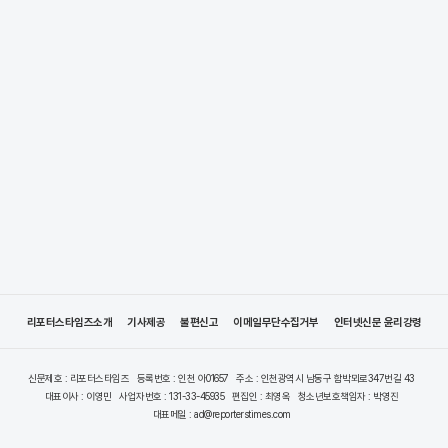
리포터스타임즈소개
기사제공
불편신고
이메일무단수집거부
인터넷신문 윤리강령
신문제호 : 리포터스타임즈
등록번호 : 인천 아01657
주소 : 인천광역시 남동구 함박뫼로347번길 43
대표이사 : 이영민
사업자번호 : 131-33-45935
편집인 : 최영옥
청소년보호책임자 : 박영진
대표메일 : ad@reporterstimes.com