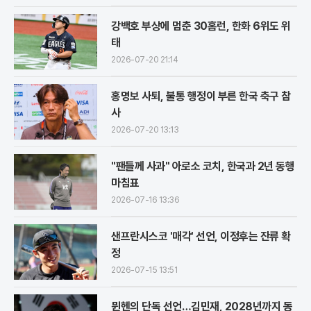
강백호 부상에 멈춘 30홈런, 한화 6위도 위
태
2026-07-20 21:14
홍명보 사퇴, 불통 행정이 부른 한국 축구 참
사
2026-07-20 13:13
"팬들께 사과" 아로소 코치, 한국과 2년 동행
마침표
2026-07-16 13:36
샌프란시스코 '매각' 선언, 이정후는 잔류 확
정
2026-07-15 13:51
뮌헨의 단독 선언…김민재, 2028년까지 동