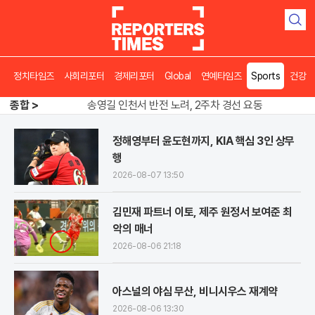
검
색
정치타임즈
사회리포터
경제리포터
Global
연예타임즈
Sports
건강
종합 >
송영길 인천서 반전 노려, 2주차 경선 요동
도넛 닮은 오픈AI 스피커, 조니 아이브 작품
아파트 방에서 들린 쉭쉭 소리‥코브라였다
정해영부터 윤도현까지, KIA 핵심 3인 상무
송영길 인천서 반전 노려, 2주차 경선 요동
행
2026-08-07 13:50
김민재 파트너 이토, 제주 원정서 보여준 최
악의 매너
2026-08-06 21:18
아스널의 야심 무산, 비니시우스 재계약
2026-08-06 13:30