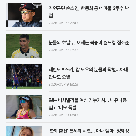
거인군단 손호영, 한동희 공백 메울 3루수 낙
점
2026-05-22 21:47
눈물의 호날두, 이제는 북중미 월드컵 정조준
2026-05-22 12:32
레반도프스키, 캄 노우와 눈물의 작별…아내
안나도 오열
2026-05-19 18:28
일본 비치발리볼 여신 키누카사…새 유니폼
입고 '미모 폭발'
2026-05-19 13:47
'한화 출신' 폰세의 시련… 아내 엠마 "정체성