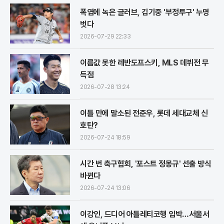
폭염에 녹은 글러브, 김기중 '부정투구' 누명
벗다
2026-07-29 22:33
이름값 못한 레반도프스키, MLS 데뷔전 무
득점
2026-07-28 13:24
이틀 만에 말소된 전준우, 롯데 세대교체 신
호탄?
2026-07-24 18:59
시간 번 축구협회, '포스트 정몽규' 선출 방식
바뀐다
2026-07-24 13:06
이강인, 드디어 아틀레티코행 임박…서울서