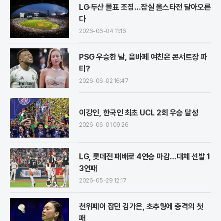
LG·두산 몰표 조짐…잠실 올스타전 달아오른
다
2026-06-04 11:16
PSG 우승한 날, 음바페 여친은 콘서트장 파
티?
2026-06-02 16:47
이강인, 한국인 최초 UCL 2회 우승 달성
2026-06-01 09:26
LG, 롯데전 패배로 4연승 마감…대체 선발 1
3연패
2026-05-29 12:17
천위페이 잡던 김가은, 초추웡에 충격의 첫
패