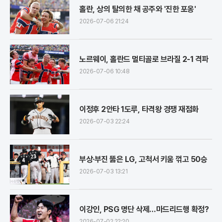
홀란, 상의 탈의한 채 공주와 '진한 포옹'
2026-07-06 21:24
노르웨이, 홀란드 멀티골로 브라질 2-1 격파
2026-07-06 10:48
이정후 2안타 1도루, 타격왕 경쟁 재점화
2026-07-03 22:24
부상·부진 뚫은 LG, 고척서 키움 꺾고 50승
2026-07-03 13:21
이강인, PSG 명단 삭제…마드리드행 확정?
2026-07-02 22:20