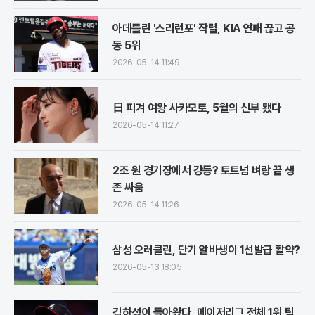
아데를린 '스리런포' 작렬, KIA 연패 끊고 공
동 5위
2026-05-14 11:49
日 피겨 여왕 사카모토, 5월의 신부 됐다
2026-05-14 11:27
2조 원 경기장에서 강등? 토트넘 벼랑 끝 생
존 싸움
2026-05-14 11:26
삼성 오러클린, 단기 알바생이 1선발급 활약?
2026-05-13 18:05
김하성이 돌아왔다, 메이저리그 전체 1위 팀