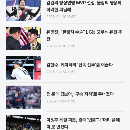
김길리 빙상연맹 MVP 선정, 올림픽 영웅의
화려한 피날레
2026-04-28 18:57
유영찬, "팔꿈치 수술" LG는 고우석 유턴 추
진
2026-04-28 15:20
김현수, 케이티의 '단독 선두'를 이끌다
2026-04-24 18:52
전 롯데 감보아, '구속 저하'로 무너졌다
2026-04-24 18:29
이정후 욕설 파문, 결국 '빈볼'과 '더티 플레
이'로 번졌다