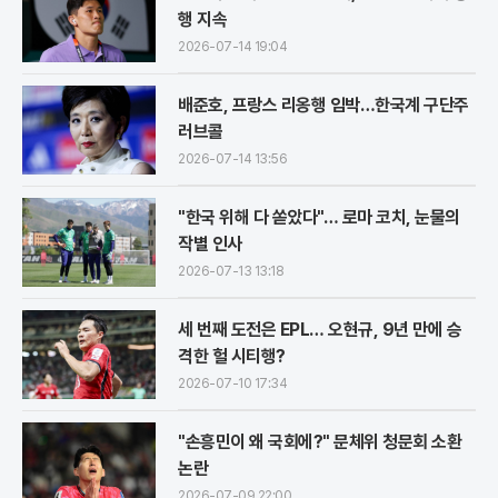
행 지속
2026-07-14 19:04
배준호, 프랑스 리옹행 임박…한국계 구단주
러브콜
2026-07-14 13:56
"한국 위해 다 쏟았다"… 로마 코치, 눈물의
작별 인사
2026-07-13 13:18
세 번째 도전은 EPL… 오현규, 9년 만에 승
격한 헐 시티행?
2026-07-10 17:34
"손흥민이 왜 국회에?" 문체위 청문회 소환
논란
2026-07-09 22:00