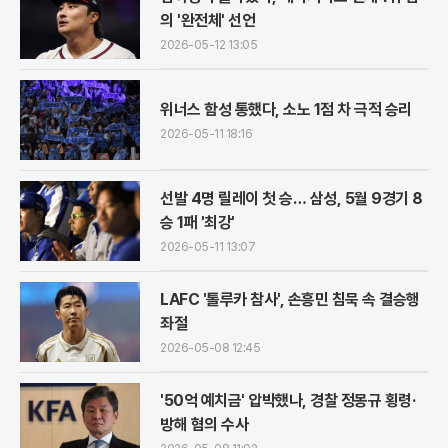
의 '완전체' 선언
2026-05-12 13:05
위너스 함성 통했다, 소노 1점 차 극적 승리
2026-05-11 18:16
선발 4명 릴레이 첫 승… 삼성, 5월 9경기 8
승 1패 '최강'
2026-05-11 13:07
LAFC '톨루카 참사', 손흥민 침묵 속 결승행
좌절
2026-05-08 12:45
'50억 예치금' 압박했나, 경찰 정몽규 횡령·
방해 혐의 수사