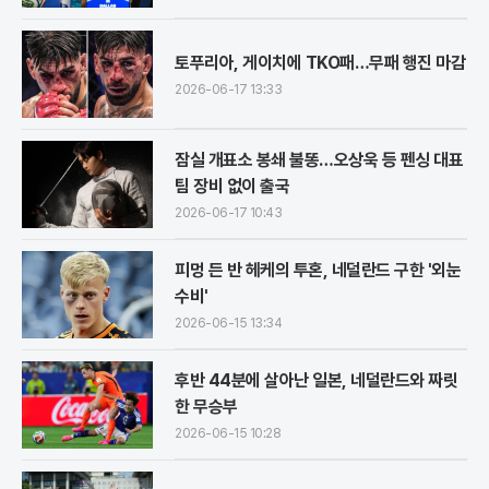
토푸리아, 게이치에 TKO패…무패 행진 마감
2026-06-17 13:33
잠실 개표소 봉쇄 불똥…오상욱 등 펜싱 대표
팀 장비 없이 출국
2026-06-17 10:43
피멍 든 반 헤케의 투혼, 네덜란드 구한 '외눈
수비'
2026-06-15 13:34
후반 44분에 살아난 일본, 네덜란드와 짜릿
한 무승부
2026-06-15 10:28