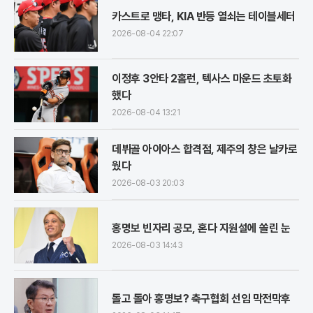
카스트로 맹타, KIA 반등 열쇠는 테이블세터
2026-08-04 22:07
이정후 3안타 2홈런, 텍사스 마운드 초토화
했다
2026-08-04 13:21
데뷔골 아이아스 합격점, 제주의 창은 날카로
웠다
2026-08-03 20:03
홍명보 빈자리 공모, 혼다 지원설에 쏠린 눈
2026-08-03 14:43
돌고 돌아 홍명보? 축구협회 선임 막전막후