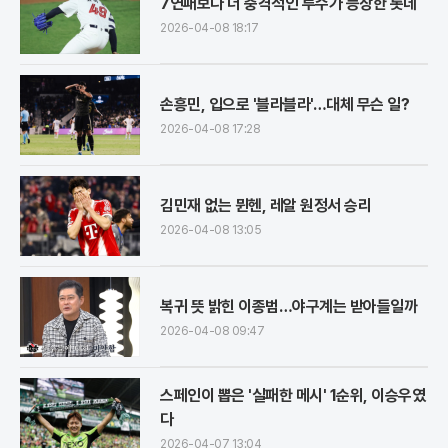
7연패보다 더 충격적인 투수가 등장한 롯데
2026-04-08 18:17
손흥민, 입으로 '블라블라'…대체 무슨 일?
2026-04-08 17:28
김민재 없는 뮌헨, 레알 원정서 승리
2026-04-08 13:05
복귀 뜻 밝힌 이종범…야구계는 받아들일까
2026-04-08 09:47
스페인이 뽑은 '실패한 메시' 1순위, 이승우였
다
2026-04-07 13:04