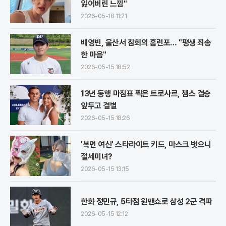
잃어버린 느낌"
2026-05-18 11:21
배영빈, 울산서 참회의 홈런포… "평생 죄송
한 마음"
2026-05-15 18:52
13년 동행 마침표 찍은 트로사르, 챔스 결승
앞두고 결별
2026-05-15 18:26
'복면 여신' 스타라이트 키드, 마스크 벗으니
절세미녀?
2026-05-15 13:15
한화 정민규, 5타점 원맨쇼로 삼성 2군 격파
2026-05-15 12:12