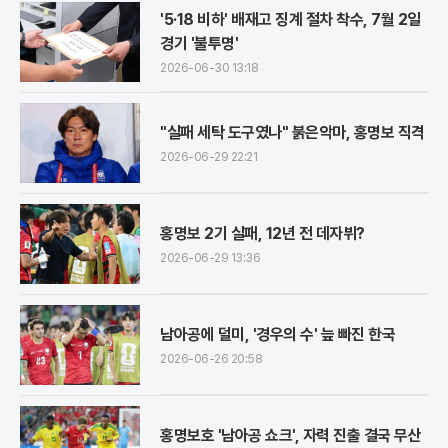
'5·18 비하' 배재고 징계 절차 착수, 7월 2일
경기 '불투명'
2026-06-30 13:18
"실패 세탁 도구였나" 붉은악마, 홍명보 직격
2026-06-29 22:21
홍명보 2기 실패, 12년 전 데자뷔?
2026-06-29 13:36
남아공에 덜미, '경우의 수' 늪 빠진 한국
2026-06-26 20:58
홍명보호 '남아공 쇼크', 자력 진출 결국 무산