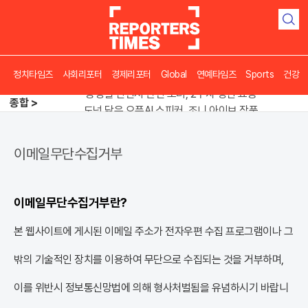
검
색
정치타임즈
사회리포터
경제리포터
Global
연예타임즈
Sports
건강
송영길 인천서 반전 노려, 2주차 경선 요동
종합 >
도넛 닮은 오픈AI 스피커, 조니 아이브 작품
아파트 방에서 들린 쉭쉭 소리‥코브라였다
송영길 인천서 반전 노려, 2주차 경선 요동
이메일무단수집거부
이메일무단수집거부란?
본 웹사이트에 게시된 이메일 주소가 전자우편 수집 프로그램이나 그
밖의 기술적인 장치를 이용하여 무단으로 수집되는 것을 거부하며,
이를 위반시 정보통신망법에 의해 형사처벌됨을 유념하시기 바랍니