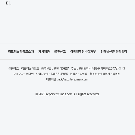
다.
리포터스타임즈소개
기사제공
불편신고
이메일무단수집거부
인터넷신문 윤리강령
신문제호 : 리포터스타임즈
등록번호 : 인천 아01657
주소 : 인천광역시 남동구 함박뫼로347번길 43
대표이사 : 이영민
사업자번호 : 131-33-45935
편집인 : 최영옥
청소년보호책임자 : 박영진
대표메일 : ad@reporterstimes.com
© 2020 reporterstimes.com All rights reserved.