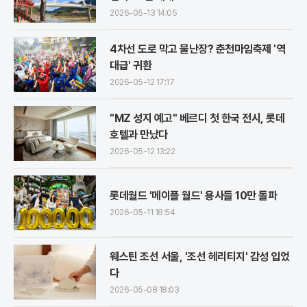
2026-05-13 14:05
4차선 도로 막고 물난장? 춘천마임축제 '역
대급' 귀환
2026-05-12 17:17
"MZ 성지 예고" 베르디 첫 한국 전시, 롯데
호텔과 만났다
2026-05-12 13:22
롯데월드 '메이플 월드' 용사들 10만 돌파
2026-05-11 18:54
웨스틴 조선 서울, '조선 헤리티지' 감성 입었
다
2026-05-08 18:03