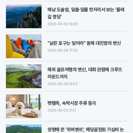
해남 도솔암, 일출·일몰 한자리서 보는 '둘레
길 명당'
2026-06-09 16:09
"낡은 포구는 잊어라" 동해 대진항의 변신
2026-06-08 17:35
해외 골프여행의 변신, 대회 관람에 크루즈
라운드까지
2026-06-08 14:03
펫팸족, 숙박시장 주류 등극
2026-06-05 21:11
양평에 뜬 '위버멘쉬', 메덩골정원 가심비 논