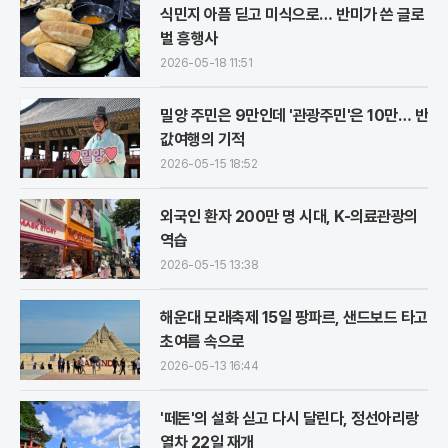
식민지 아픔 딛고 미식으로… 반미가 쓴 글로
벌 흥행사
2026-05-18 11:51
밀양 주민은 9만인데 '관광주민'은 10만… 반
값여행의 기적
2026-05-15 18:52
외국인 환자 200만 명 시대, K-의료관광의
역습
2026-05-15 13:38
해운대 모래축제 15일 팡파르, 샌드보드 타고
초여름 속으로
2026-05-13 16:44
'떼돈'의 설화 싣고 다시 달린다, 정선아리랑
열차 22일 재개