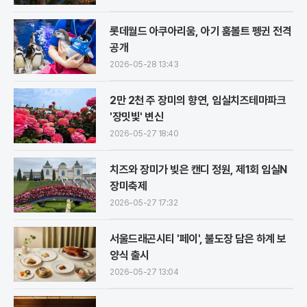
롯데월드 아쿠아리움, 아기 훔볼트 펭귄 전격
공개
2026-05-28 13:43
2만 2천 주 장미의 향연, 임실치즈테마파크
'장밋빛' 변신
2026-05-27 18:40
치즈와 장미가 빚은 캔디 정원, 제1회 임실N
장미축제
2026-05-27 17:32
서울드래곤시티 '페이', 불도장 담은 하계 보
양식 출시
2026-05-27 13:04