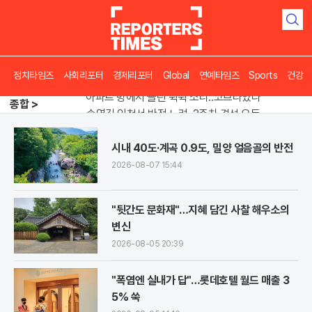
검
색
정치타임즈
사회리포터
경제리포터
Global
연예타임즈
Sports
건강
종합 >
송영길 인천서 반전 노려, 2주차 경선 요동
도넛 닮은 오픈AI 스피커, 조니 아이브 작품
아파트 방에서 들린 쉭쉭 소리‥코브라였다
시내 40도·계곡 0.9도, 밀양 얼음골의 반전
송영길 인천서 반전 노려, 2주차 경선 요동
2026-08-07 15:44
"뒷간도 문화재"…지혜 담긴 사찰 해우소의
변신
2026-08-05 20:39
"폭염엔 실내가 답"…롯데호텔 월드 매출 3
5% 쑥