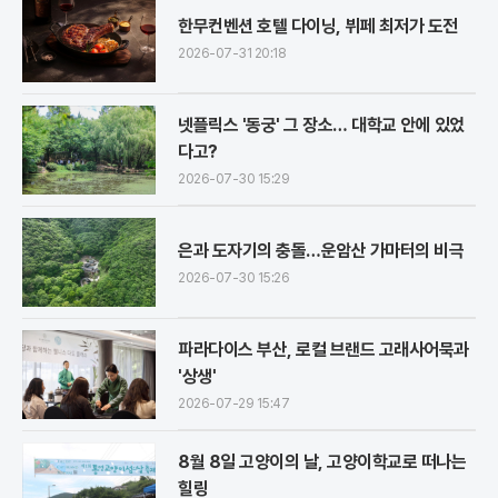
한무컨벤션 호텔 다이닝, 뷔페 최저가 도전
2026-07-31 20:18
넷플릭스 '동궁' 그 장소… 대학교 안에 있었
다고?
2026-07-30 15:29
은과 도자기의 충돌…운암산 가마터의 비극
2026-07-30 15:26
파라다이스 부산, 로컬 브랜드 고래사어묵과
'상생'
2026-07-29 15:47
8월 8일 고양이의 날, 고양이학교로 떠나는
힐링