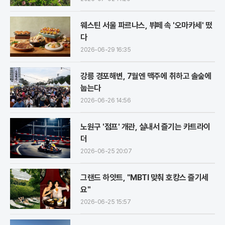
웨스틴 서울 파르나스, 뷔페 속 '오마카세' 떴
다
2026-06-29 16:35
강릉 경포해변, 7월엔 맥주에 취하고 솔숲에
눕는다
2026-06-26 14:56
노원구 '점프' 개관, 실내서 즐기는 카트라이
더
2026-06-25 20:07
그랜드 하얏트, "MBTI 맞춰 호캉스 즐기세
요"
2026-06-25 15:57