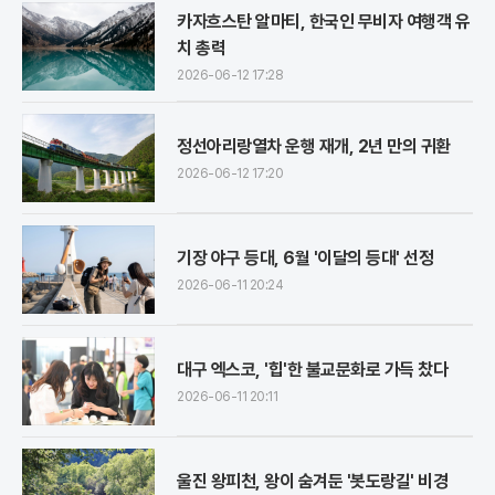
카자흐스탄 알마티, 한국인 무비자 여행객 유
치 총력
2026-06-12 17:28
정선아리랑열차 운행 재개, 2년 만의 귀환
2026-06-12 17:20
기장 야구 등대, 6월 '이달의 등대' 선정
2026-06-11 20:24
대구 엑스코, '힙'한 불교문화로 가득 찼다
2026-06-11 20:11
울진 왕피천, 왕이 숨겨둔 '봇도랑길' 비경