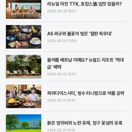
리뉴얼 마친 TTK, 호캉스族 입맛 잡을까?
2026-05-26 18:51
A5 와규와 불꽃이 빚은 '철판 독무대'
2026-05-22 13:59
올여름 베트남 어때요? 뉴월드 리조트 '역대
급' 혜택
2026-05-22 13:07
파라다이스시티, 빙수·티니핑으로 여름 공략
2026-05-21 18:19
붉은 양귀비와 노란 유채, 양구 꽃섬의 유혹
2026-05-21 14:19