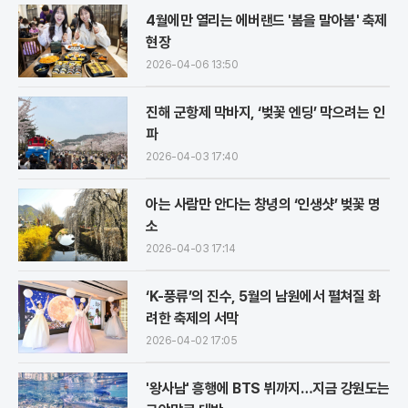
4월에만 열리는 에버랜드 '봄을 말아봄' 축제
현장
2026-04-06 13:50
진해 군항제 막바지, ‘벚꽃 엔딩’ 막으려는 인
파
2026-04-03 17:40
아는 사람만 안다는 창녕의 ‘인생샷’ 벚꽃 명
소
2026-04-03 17:14
‘K-풍류’의 진수, 5월의 남원에서 펼쳐질 화
려한 축제의 서막
2026-04-02 17:05
'왕사남' 흥행에 BTS 뷔까지…지금 강원도는