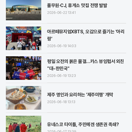
풀무원·CJ, 휴게소 맛집 전쟁 발발
2026-06-22 13:41
아르떼뮤지엄XBTS, 오감으로 즐기는 '아리
랑'
2026-06-19 14:03
평일 오전의 붉은 물결…카스 뷰잉펍서 외친
"대~한민국"
2026-06-19 13:23
제주 명인과 요리하는 '제주미행' 개막
2026-06-18 13:13
유네스코 타이틀, 주민에겐 생존권 족쇄?
2026-06-17 13:39