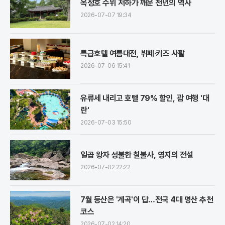
옥정호 수위 저하가 깨운 천년의 역사
2026-07-07 19:34
특급호텔 여름대전, 뷔페·키즈 사활
2026-07-06 15:41
유류세 내리고 호텔 79% 할인, 괌 여행 '대
란'
2026-07-03 15:50
일곱 왕자 성불한 칠불사, 영지의 전설
2026-07-02 22:22
7월 등산은 '계곡'이 답…전국 4대 명산 추천
코스
2026-07-02 14:20