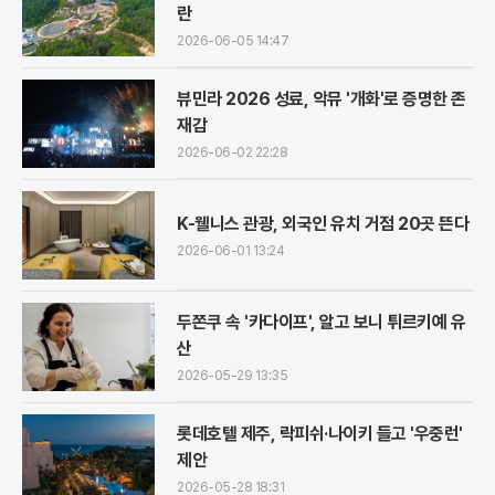
란
2026-06-05 14:47
뷰민라 2026 성료, 악뮤 '개화'로 증명한 존
재감
2026-06-02 22:28
K-웰니스 관광, 외국인 유치 거점 20곳 뜬다
2026-06-01 13:24
두쫀쿠 속 '카다이프', 알고 보니 튀르키예 유
산
2026-05-29 13:35
롯데호텔 제주, 락피쉬·나이키 들고 '우중런'
제안
2026-05-28 18:31